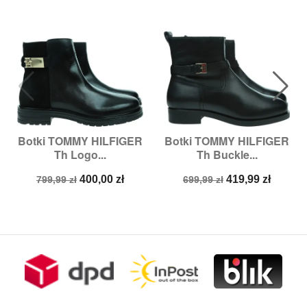
Botki TOMMY HILFIGER
Botki TOMMY HILFIGER
Th Logo...
Th Buckle...
Cena
Cena
Cena
Cena
400,00 zł
419,99 zł
799,99 zł
699,99 zł
podstawowa
podstawowa