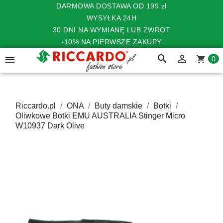
DARMOWA DOSTAWA OD 199 zł
WYSYŁKA 24H
30 DNI NA WYMIANĘ LUB ZWROT
-10% NA PIERWSZE ZAKUPY
search


shopping_cart
0
Riccardo.pl
ONA
Buty damskie
Botki
Oliwkowe Botki EMU AUSTRALIA Stinger Micro
W10937 Dark Olive