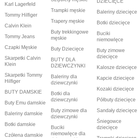
DZIECIĘCE
Karl Lagerfeld
Trampki męskie
Baleriny dziecięce
Tommy Hilfiger
Trapery męskie
Botki dziecięce
Calvin Klein
Buty trekkingowe
Buciki
Tommy Jeans
męskie
niemowlęce
Czapki Męskie
Buty Dziecięce
Buty zimowe
dziecięce
Skarpetki Calvin
BUTY DLA
Klein
DZIEWCZYNKI
Kalosze dziecięce
Skarpetki Tommy
Baleriny dla
Kapcie dziecięce
Hilfiger
dziewczynki
Kozaki dziecięce
BUTY DAMSKIE
Botki dla
dziewczynki
Półbuty dziecięce
Buty Emu damskie
Buty zimowe dla
Sandały dziecięce
Baleriny damskie
dziewczynki
Śniegowce
Botki damskie
Buciki
dziecięce
niemowlęce dla
Czółena damskie