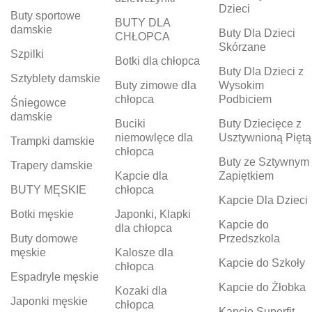
Dzieci
Buty sportowe
BUTY DLA
damskie
Buty Dla Dzieci
CHŁOPCA
Skórzane
Szpilki
Botki dla chłopca
Buty Dla Dzieci z
Sztyblety damskie
Buty zimowe dla
Wysokim
chłopca
Podbiciem
Śniegowce
damskie
Buciki
Buty Dziecięce z
niemowlęce dla
Usztywnioną Piętą
Trampki damskie
chłopca
Buty ze Sztywnym
Trapery damskie
Kapcie dla
Zapiętkiem
BUTY MĘSKIE
chłopca
Kapcie Dla Dzieci
Botki męskie
Japonki, Klapki
Kapcie do
dla chłopca
Buty domowe
Przedszkola
męskie
Kalosze dla
Kapcie do Szkoły
chłopca
Espadryle męskie
Kapcie do Żłobka
Kozaki dla
Japonki męskie
chłopca
Kapcie Superfit