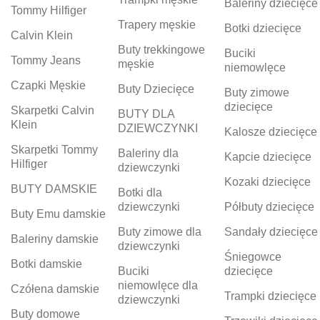
Baleriny dziecięce
Tommy Hilfiger
Trapery męskie
Botki dziecięce
Calvin Klein
Buty trekkingowe
Buciki
Tommy Jeans
męskie
niemowlęce
Czapki Męskie
Buty Dziecięce
Buty zimowe
dziecięce
Skarpetki Calvin
BUTY DLA
Klein
DZIEWCZYNKI
Kalosze dziecięce
Skarpetki Tommy
Baleriny dla
Kapcie dziecięce
Hilfiger
dziewczynki
Kozaki dziecięce
BUTY DAMSKIE
Botki dla
dziewczynki
Półbuty dziecięce
Buty Emu damskie
Buty zimowe dla
Sandały dziecięce
Baleriny damskie
dziewczynki
Śniegowce
Botki damskie
Buciki
dziecięce
niemowlęce dla
Czółena damskie
Trampki dziecięce
dziewczynki
Buty domowe