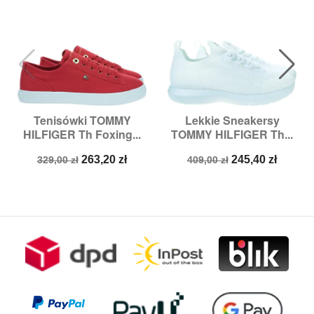
Tenisówki TOMMY
Lekkie Sneakersy
HILFIGER Th Foxing...
TOMMY HILFIGER Th...
Cena
Cena
Cena
Cena
263,20 zł
245,40 zł
329,00 zł
409,00 zł
podstawowa
podstawowa