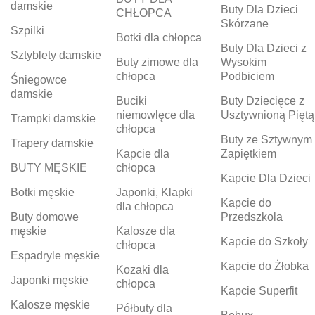
damskie
Buty Dla Dzieci
CHŁOPCA
Skórzane
Szpilki
Botki dla chłopca
Buty Dla Dzieci z
Sztyblety damskie
Buty zimowe dla
Wysokim
chłopca
Podbiciem
Śniegowce
damskie
Buciki
Buty Dziecięce z
niemowlęce dla
Usztywnioną Piętą
Trampki damskie
chłopca
Buty ze Sztywnym
Trapery damskie
Kapcie dla
Zapiętkiem
BUTY MĘSKIE
chłopca
Kapcie Dla Dzieci
Botki męskie
Japonki, Klapki
Kapcie do
dla chłopca
Buty domowe
Przedszkola
męskie
Kalosze dla
Kapcie do Szkoły
chłopca
Espadryle męskie
Kapcie do Żłobka
Kozaki dla
Japonki męskie
chłopca
Kapcie Superfit
Kalosze męskie
Półbuty dla