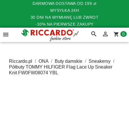
DARMOWA DOSTAWA OD 199 zł
WYSYŁKA 24H
30 DNI NA WYMIANĘ LUB ZWROT
-10% NA PIERWSZE ZAKUPY
search


shopping_cart
0
Riccardo.pl
ONA
Buty damskie
Sneakersy
Półbuty TOMMY HILFIGER Flag Lace Up Sneaker
Knit FW0FW08074 YBL