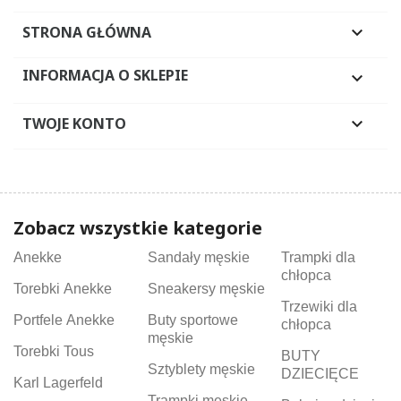
STRONA GŁÓWNA

INFORMACJA O SKLEPIE

TWOJE KONTO

Zobacz wszystkie kategorie
Anekke
Sandały męskie
Trampki dla
chłopca
Torebki Anekke
Sneakersy męskie
Trzewiki dla
Portfele Anekke
Buty sportowe
chłopca
męskie
Torebki Tous
BUTY
Sztyblety męskie
DZIECIĘCE
Karl Lagerfeld
Trampki męskie