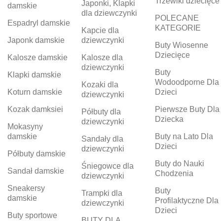
Trzewiki dziecięce
Japonki, Klapki
damskie
dla dziewczynki
POLECANE
Espadryl damskie
KATEGORIE
Kapcie dla
Japonk damskie
dziewczynki
Buty Wiosenne
Dziecięce
Kalosze damskie
Kalosze dla
dziewczynki
Buty
Klapki damskie
Wodoodporne Dla
Kozaki dla
Koturn damskie
Dzieci
dziewczynki
Kozak damksiei
Pierwsze Buty Dla
Półbuty dla
Dziecka
dziewczynki
Mokasyny
damskie
Buty na Lato Dla
Sandały dla
Dzieci
dziewczynki
Półbuty damskie
Buty do Nauki
Śniegowce dla
Sandał damskie
Chodzenia
dziewczynki
Sneakersy
Buty
Trampki dla
damskie
Profilaktyczne Dla
dziewczynki
Dzieci
Buty sportowe
BUTY DLA