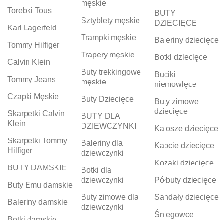
męskie
Torebki Tous
BUTY
Sztyblety męskie
DZIECIĘCE
Karl Lagerfeld
Trampki męskie
Baleriny dziecięce
Tommy Hilfiger
Trapery męskie
Botki dziecięce
Calvin Klein
Buty trekkingowe
Buciki
Tommy Jeans
męskie
niemowlęce
Czapki Męskie
Buty Dziecięce
Buty zimowe
dziecięce
Skarpetki Calvin
BUTY DLA
Klein
DZIEWCZYNKI
Kalosze dziecięce
Skarpetki Tommy
Baleriny dla
Kapcie dziecięce
Hilfiger
dziewczynki
Kozaki dziecięce
BUTY DAMSKIE
Botki dla
dziewczynki
Półbuty dziecięce
Buty Emu damskie
Buty zimowe dla
Sandały dziecięce
Baleriny damskie
dziewczynki
Śniegowce
Botki damskie