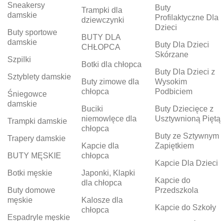
Sneakersy
Buty
Trampki dla
damskie
Profilaktyczne Dla
dziewczynki
Dzieci
Buty sportowe
BUTY DLA
damskie
Buty Dla Dzieci
CHŁOPCA
Skórzane
Szpilki
Botki dla chłopca
Buty Dla Dzieci z
Sztyblety damskie
Buty zimowe dla
Wysokim
chłopca
Podbiciem
Śniegowce
damskie
Buciki
Buty Dziecięce z
niemowlęce dla
Usztywnioną Piętą
Trampki damskie
chłopca
Buty ze Sztywnym
Trapery damskie
Kapcie dla
Zapiętkiem
BUTY MĘSKIE
chłopca
Kapcie Dla Dzieci
Botki męskie
Japonki, Klapki
Kapcie do
dla chłopca
Buty domowe
Przedszkola
męskie
Kalosze dla
Kapcie do Szkoły
chłopca
Espadryle męskie