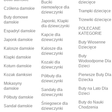
Buciki
dziecięce
niemowlęce dla
Czółena damskie
Trampki dziecięce
dziewczynki
Buty domowe
Trzewiki dziecięce
Japonki, Klapki
damskie
dla dziewczynki
POLECANE
Espadryl damskie
KATEGORIE
Kapcie dla
Japonk damskie
dziewczynki
Buty Wiosenne
Dziecięce
Kalosze damskie
Kalosze dla
dziewczynki
Buty
Klapki damskie
Wodoodporne Dla
Kozaki dla
Koturn damskie
Dzieci
dziewczynki
Kozak damksiei
Pierwsze Buty Dla
Półbuty dla
Dziecka
dziewczynki
Mokasyny
damskie
Buty na Lato Dla
Sandały dla
Dzieci
dziewczynki
Półbuty damskie
Buty do Nauki
Śniegowce dla
Sandał damskie
Chodzenia
dziewczynki