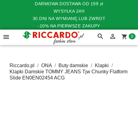
DARMOWA DOSTAWA OD 199 zł
WYSYŁKA 24H
30 DNI NA WYMIANĘ LUB ZWROT
-10% NA PIERWSZE ZAKUPY
search


shopping_cart
0
Riccardo.pl
ONA
Buty damskie
Klapki
Klapki Damskie TOMMY JEANS Tjw Chunky Flatform
Slide EN0EN02454 ACG