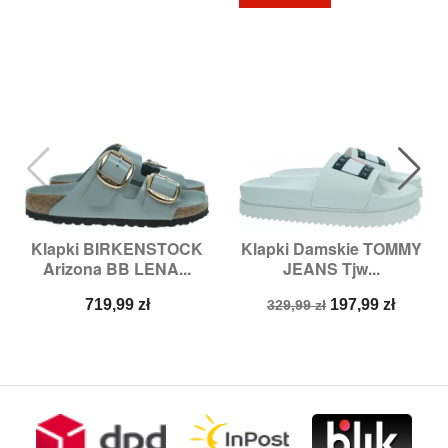
Klapki BIRKENSTOCK
Klapki Damskie TOMMY
Arizona BB LENA...
JEANS Tjw...
Cena
Cena
Cena
719,99 zł
197,99 zł
329,99 zł
podstawowa