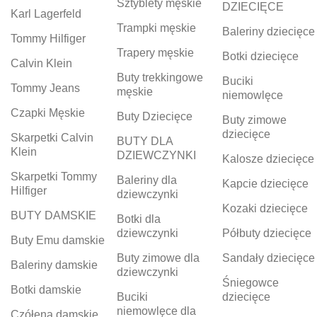
Sztyblety męskie
DZIECIĘCE
Karl Lagerfeld
Trampki męskie
Baleriny dziecięce
Tommy Hilfiger
Trapery męskie
Botki dziecięce
Calvin Klein
Buty trekkingowe
Buciki
Tommy Jeans
męskie
niemowlęce
Czapki Męskie
Buty Dziecięce
Buty zimowe
dziecięce
Skarpetki Calvin
BUTY DLA
Klein
DZIEWCZYNKI
Kalosze dziecięce
Skarpetki Tommy
Baleriny dla
Kapcie dziecięce
Hilfiger
dziewczynki
Kozaki dziecięce
BUTY DAMSKIE
Botki dla
dziewczynki
Półbuty dziecięce
Buty Emu damskie
Buty zimowe dla
Sandały dziecięce
Baleriny damskie
dziewczynki
Śniegowce
Botki damskie
Buciki
dziecięce
niemowlęce dla
Czółena damskie