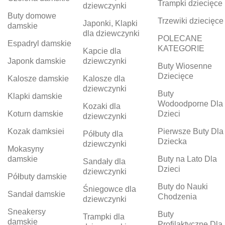
Trampki dziecięce
dziewczynki
Buty domowe
Trzewiki dziecięce
Japonki, Klapki
damskie
dla dziewczynki
POLECANE
Espadryl damskie
KATEGORIE
Kapcie dla
Japonk damskie
dziewczynki
Buty Wiosenne
Dziecięce
Kalosze damskie
Kalosze dla
dziewczynki
Buty
Klapki damskie
Wodoodporne Dla
Kozaki dla
Koturn damskie
Dzieci
dziewczynki
Kozak damksiei
Pierwsze Buty Dla
Półbuty dla
Dziecka
dziewczynki
Mokasyny
damskie
Buty na Lato Dla
Sandały dla
Dzieci
dziewczynki
Półbuty damskie
Buty do Nauki
Śniegowce dla
Sandał damskie
Chodzenia
dziewczynki
Sneakersy
Buty
Trampki dla
damskie
Profilaktyczne Dla