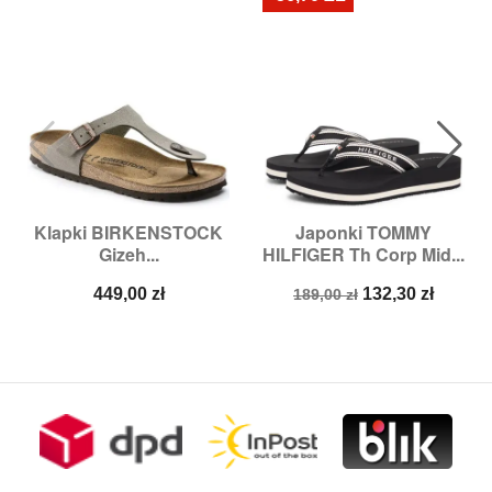
Klapki BIRKENSTOCK
Japonki TOMMY
Gizeh...
HILFIGER Th Corp Mid...
Cena
Cena
Cena
449,00 zł
132,30 zł
189,00 zł
podstawowa