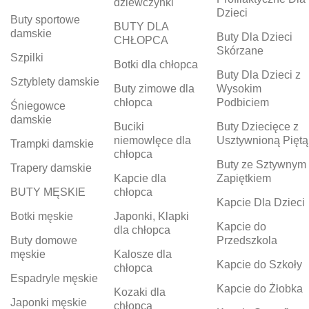
dziewczynki
Dzieci
Buty sportowe
BUTY DLA
damskie
Buty Dla Dzieci
CHŁOPCA
Skórzane
Szpilki
Botki dla chłopca
Buty Dla Dzieci z
Sztyblety damskie
Buty zimowe dla
Wysokim
chłopca
Podbiciem
Śniegowce
damskie
Buciki
Buty Dziecięce z
niemowlęce dla
Usztywnioną Piętą
Trampki damskie
chłopca
Buty ze Sztywnym
Trapery damskie
Kapcie dla
Zapiętkiem
BUTY MĘSKIE
chłopca
Kapcie Dla Dzieci
Botki męskie
Japonki, Klapki
Kapcie do
dla chłopca
Buty domowe
Przedszkola
męskie
Kalosze dla
Kapcie do Szkoły
chłopca
Espadryle męskie
Kapcie do Żłobka
Kozaki dla
Japonki męskie
chłopca