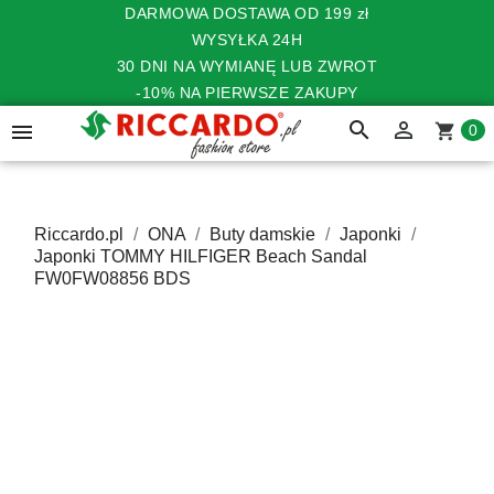
DARMOWA DOSTAWA OD 199 zł
WYSYŁKA 24H
30 DNI NA WYMIANĘ LUB ZWROT
-10% NA PIERWSZE ZAKUPY
search


shopping_cart
0
Riccardo.pl
ONA
Buty damskie
Japonki
Japonki TOMMY HILFIGER Beach Sandal
FW0FW08856 BDS