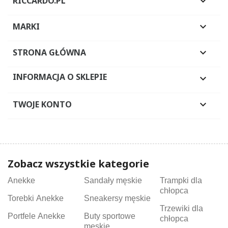
RICCARDO.PL

MARKI

STRONA GŁÓWNA

INFORMACJA O SKLEPIE

TWOJE KONTO

Zobacz wszystkie kategorie
Anekke
Sandały męskie
Trampki dla
chłopca
Torebki Anekke
Sneakersy męskie
Trzewiki dla
Portfele Anekke
Buty sportowe
chłopca
męskie