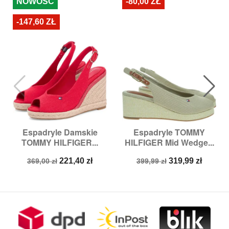
NOWOŚĆ
-80,00 ZŁ
-147,60 ZŁ
Espadryle Damskie
Espadryle TOMMY
TOMMY HILFIGER...
HILFIGER Mid Wedge...
Cena
Cena
Cena
Cena
221,40 zł
319,99 zł
369,00 zł
399,99 zł
podstawowa
podstawowa