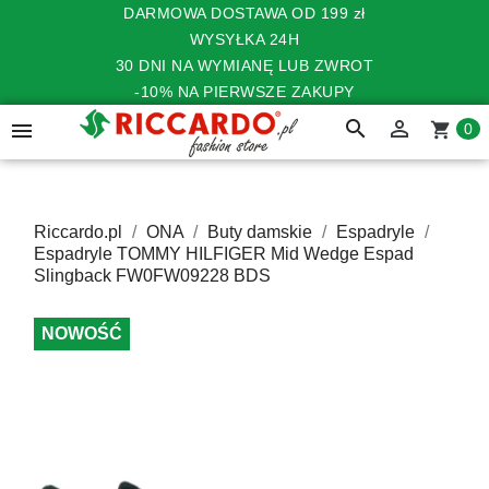
DARMOWA DOSTAWA OD 199 zł
WYSYŁKA 24H
30 DNI NA WYMIANĘ LUB ZWROT
-10% NA PIERWSZE ZAKUPY
search


shopping_cart
0
Riccardo.pl
ONA
Buty damskie
Espadryle
Espadryle TOMMY HILFIGER Mid Wedge Espad
Slingback FW0FW09228 BDS
NOWOŚĆ