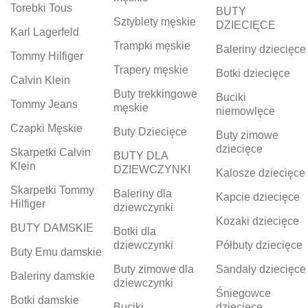
Torebki Tous
BUTY
Sztyblety męskie
DZIECIĘCE
Karl Lagerfeld
Trampki męskie
Baleriny dziecięce
Tommy Hilfiger
Trapery męskie
Botki dziecięce
Calvin Klein
Buty trekkingowe
Buciki
Tommy Jeans
męskie
niemowlęce
Czapki Męskie
Buty Dziecięce
Buty zimowe
dziecięce
Skarpetki Calvin
BUTY DLA
Klein
DZIEWCZYNKI
Kalosze dziecięce
Skarpetki Tommy
Baleriny dla
Kapcie dziecięce
Hilfiger
dziewczynki
Kozaki dziecięce
BUTY DAMSKIE
Botki dla
dziewczynki
Półbuty dziecięce
Buty Emu damskie
Buty zimowe dla
Sandały dziecięce
Baleriny damskie
dziewczynki
Śniegowce
Botki damskie
Buciki
dziecięce