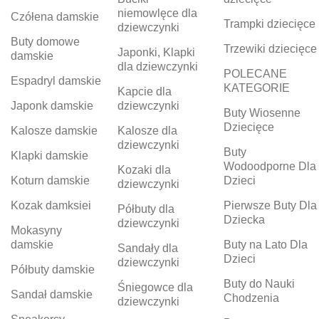
niemowlęce dla
Czółena damskie
Trampki dziecięce
dziewczynki
Buty domowe
Trzewiki dziecięce
Japonki, Klapki
damskie
dla dziewczynki
POLECANE
Espadryl damskie
KATEGORIE
Kapcie dla
Japonk damskie
dziewczynki
Buty Wiosenne
Dziecięce
Kalosze damskie
Kalosze dla
dziewczynki
Buty
Klapki damskie
Wodoodporne Dla
Kozaki dla
Koturn damskie
Dzieci
dziewczynki
Kozak damksiei
Pierwsze Buty Dla
Półbuty dla
Dziecka
dziewczynki
Mokasyny
damskie
Buty na Lato Dla
Sandały dla
Dzieci
dziewczynki
Półbuty damskie
Buty do Nauki
Śniegowce dla
Sandał damskie
Chodzenia
dziewczynki