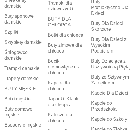
Sneakersy
Buty
Trampki dla
damskie
Profilaktyczne Dla
dziewczynki
Dzieci
Buty sportowe
BUTY DLA
damskie
Buty Dla Dzieci
CHŁOPCA
Skórzane
Szpilki
Botki dla chłopca
Buty Dla Dzieci z
Sztyblety damskie
Buty zimowe dla
Wysokim
chłopca
Podbiciem
Śniegowce
damskie
Buciki
Buty Dziecięce z
niemowlęce dla
Usztywnioną Piętą
Trampki damskie
chłopca
Buty ze Sztywnym
Trapery damskie
Kapcie dla
Zapiętkiem
BUTY MĘSKIE
chłopca
Kapcie Dla Dzieci
Botki męskie
Japonki, Klapki
Kapcie do
dla chłopca
Buty domowe
Przedszkola
męskie
Kalosze dla
Kapcie do Szkoły
chłopca
Espadryle męskie
Kapcie do Żłobka