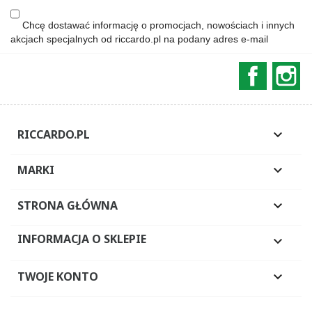
Chcę dostawać informację o promocjach, nowościach i innych
akcjach specjalnych od riccardo.pl na podany adres e-mail
Faceboo
In
RICCARDO.PL

MARKI

STRONA GŁÓWNA

INFORMACJA O SKLEPIE

TWOJE KONTO
