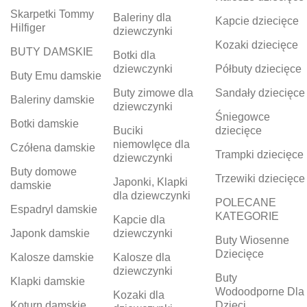
Skarpetki Tommy
Baleriny dla
Kapcie dziecięce
Hilfiger
dziewczynki
Kozaki dziecięce
BUTY DAMSKIE
Botki dla
dziewczynki
Półbuty dziecięce
Buty Emu damskie
Buty zimowe dla
Sandały dziecięce
Baleriny damskie
dziewczynki
Śniegowce
Botki damskie
Buciki
dziecięce
niemowlęce dla
Czółena damskie
Trampki dziecięce
dziewczynki
Buty domowe
Trzewiki dziecięce
Japonki, Klapki
damskie
dla dziewczynki
POLECANE
Espadryl damskie
KATEGORIE
Kapcie dla
Japonk damskie
dziewczynki
Buty Wiosenne
Dziecięce
Kalosze damskie
Kalosze dla
dziewczynki
Buty
Klapki damskie
Wodoodporne Dla
Kozaki dla
Koturn damskie
Dzieci