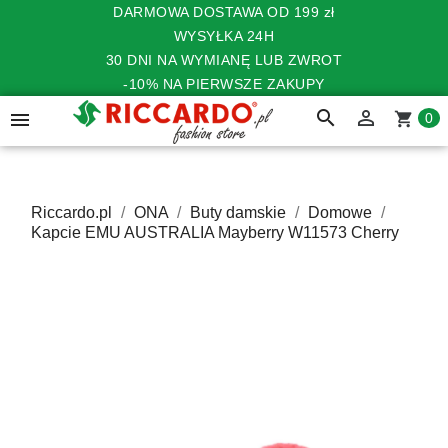
DARMOWA DOSTAWA OD 199 zł
WYSYŁKA 24H
30 DNI NA WYMIANĘ LUB ZWROT
-10% NA PIERWSZE ZAKUPY
search


shopping_cart
0
Riccardo.pl
ONA
Buty damskie
Domowe
Kapcie EMU AUSTRALIA Mayberry W11573 Cherry