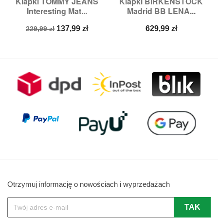
Klapki TOMMY JEANS
Klapki BIRKENSTOCK
Interesting Mat...
Madrid BB LENA...
Cena
Cena
Cena
137,99 zł
629,99 zł
229,99 zł
podstawowa
Otrzymuj informację o nowościach i wyprzedażach