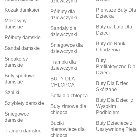
dziewczynki
Kozak damksiei
Pierwsze Buty Dla
Półbuty dla
Dziecka
dziewczynki
Mokasyny
damskie
Buty na Lato Dla
Sandały dla
Dzieci
dziewczynki
Półbuty damskie
Buty do Nauki
Śniegowce dla
Sandał damskie
Chodzenia
dziewczynki
Sneakersy
Buty
Trampki dla
damskie
Profilaktyczne Dla
dziewczynki
Dzieci
Buty sportowe
BUTY DLA
damskie
Buty Dla Dzieci
CHŁOPCA
Skórzane
Szpilki
Botki dla chłopca
Buty Dla Dzieci z
Sztyblety damskie
Buty zimowe dla
Wysokim
chłopca
Podbiciem
Śniegowce
damskie
Buciki
Buty Dziecięce z
niemowlęce dla
Usztywnioną Piętą
Trampki damskie
chłopca