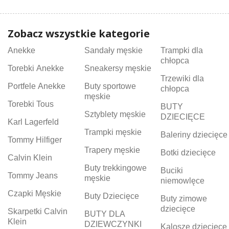
Zobacz wszystkie kategorie
Anekke
Sandały męskie
Trampki dla
chłopca
Torebki Anekke
Sneakersy męskie
Trzewiki dla
Portfele Anekke
Buty sportowe
chłopca
męskie
Torebki Tous
BUTY
Sztyblety męskie
DZIECIĘCE
Karl Lagerfeld
Trampki męskie
Baleriny dziecięce
Tommy Hilfiger
Trapery męskie
Botki dziecięce
Calvin Klein
Buty trekkingowe
Buciki
Tommy Jeans
męskie
niemowlęce
Czapki Męskie
Buty Dziecięce
Buty zimowe
dziecięce
Skarpetki Calvin
BUTY DLA
Klein
DZIEWCZYNKI
Kalosze dziecięce