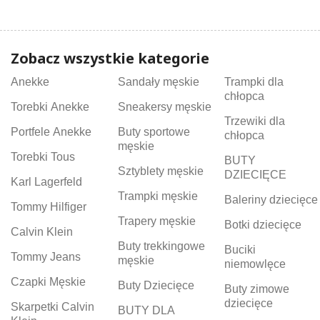
Zobacz wszystkie kategorie
Anekke
Sandały męskie
Trampki dla
chłopca
Torebki Anekke
Sneakersy męskie
Trzewiki dla
Portfele Anekke
Buty sportowe
chłopca
męskie
Torebki Tous
BUTY
Sztyblety męskie
DZIECIĘCE
Karl Lagerfeld
Trampki męskie
Baleriny dziecięce
Tommy Hilfiger
Trapery męskie
Botki dziecięce
Calvin Klein
Buty trekkingowe
Buciki
Tommy Jeans
męskie
niemowlęce
Czapki Męskie
Buty Dziecięce
Buty zimowe
dziecięce
Skarpetki Calvin
BUTY DLA