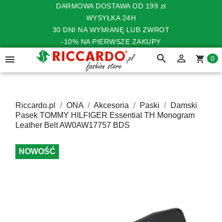
DARMOWA DOSTAWA OD 199 zł
WYSYŁKA 24H
30 DNI NA WYMIANĘ LUB ZWROT
-10% NA PIERWSZE ZAKUPY
search


shopping_cart
0
Riccardo.pl
ONA
Akcesoria
Paski
Damski
Pasek TOMMY HILFIGER Essential TH Monogram
Leather Belt AW0AW17757 BDS
NOWOŚĆ