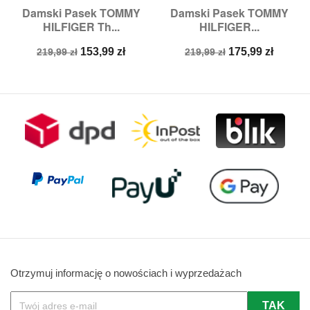
Damski Pasek TOMMY
Damski Pasek TOMMY
HILFIGER Th...
HILFIGER...
Cena
Cena
Cena
Cena
153,99 zł
175,99 zł
219,99 zł
219,99 zł
podstawowa
podstawowa
Otrzymuj informację o nowościach i wyprzedażach