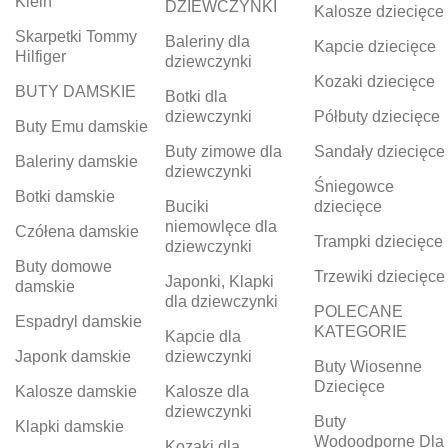
Klein
DZIEWCZYNKI
Kalosze dziecięce
Skarpetki Tommy
Baleriny dla
Kapcie dziecięce
Hilfiger
dziewczynki
Kozaki dziecięce
BUTY DAMSKIE
Botki dla
dziewczynki
Półbuty dziecięce
Buty Emu damskie
Buty zimowe dla
Sandały dziecięce
Baleriny damskie
dziewczynki
Śniegowce
Botki damskie
Buciki
dziecięce
niemowlęce dla
Czółena damskie
Trampki dziecięce
dziewczynki
Buty domowe
Trzewiki dziecięce
Japonki, Klapki
damskie
dla dziewczynki
POLECANE
Espadryl damskie
KATEGORIE
Kapcie dla
Japonk damskie
dziewczynki
Buty Wiosenne
Dziecięce
Kalosze damskie
Kalosze dla
dziewczynki
Buty
Klapki damskie
Wodoodporne Dla
Kozaki dla