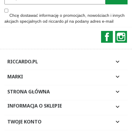
Chcę dostawać informację o promocjach, nowościach i innych
akcjach specjalnych od riccardo.pl na podany adres e-mail
Faceboo
In
RICCARDO.PL

MARKI

STRONA GŁÓWNA

INFORMACJA O SKLEPIE

TWOJE KONTO
