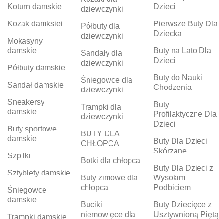
Koturn damskie
Dzieci
dziewczynki
Kozak damksiei
Pierwsze Buty Dla
Półbuty dla
Dziecka
dziewczynki
Mokasyny
damskie
Buty na Lato Dla
Sandały dla
Dzieci
dziewczynki
Półbuty damskie
Buty do Nauki
Śniegowce dla
Sandał damskie
Chodzenia
dziewczynki
Sneakersy
Buty
Trampki dla
damskie
Profilaktyczne Dla
dziewczynki
Dzieci
Buty sportowe
BUTY DLA
damskie
Buty Dla Dzieci
CHŁOPCA
Skórzane
Szpilki
Botki dla chłopca
Buty Dla Dzieci z
Sztyblety damskie
Buty zimowe dla
Wysokim
chłopca
Podbiciem
Śniegowce
damskie
Buciki
Buty Dziecięce z
niemowlęce dla
Usztywnioną Piętą
Trampki damskie