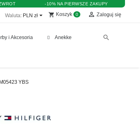
 ZWROT
-10% NA PIERWSZE ZAKUPY

shopping_cart

Koszyk
0
Zaloguj się
Waluta:
PLN zł
search
rby i Akcesoria
Anekke
FM05423 YBS