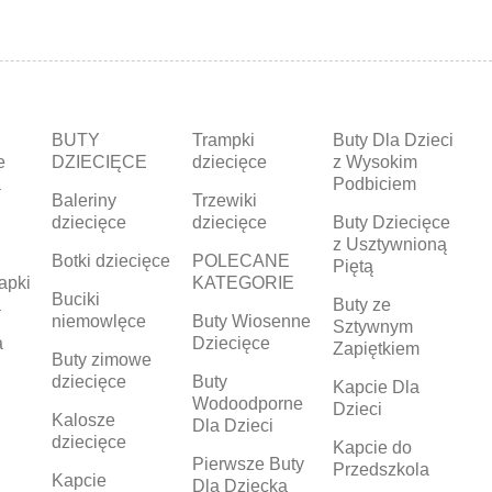
BUTY
Trampki
Buty Dla Dzieci
e
DZIECIĘCE
dziecięce
z Wysokim
a
Podbiciem
Baleriny
Trzewiki
dziecięce
dziecięce
Buty Dziecięce
z Usztywnioną
Botki dziecięce
POLECANE
Piętą
apki
KATEGORIE
Buciki
a
Buty ze
niemowlęce
Buty Wiosenne
Sztywnym
a
Dziecięce
Zapiętkiem
Buty zimowe
dziecięce
Buty
Kapcie Dla
Wodoodporne
Dzieci
Kalosze
Dla Dzieci
dziecięce
Kapcie do
Pierwsze Buty
Przedszkola
Kapcie
Dla Dziecka