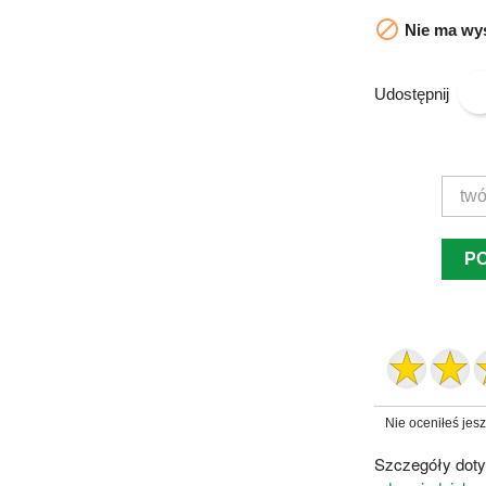

Nie ma wys
Udostępnij
P
Nie oceniłeś jes
Szczegóły doty