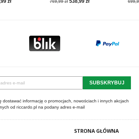
na
Cena
Cena
Cen
,99 zł
538,99 zł
769,99 zł
699,9
a
podstawowa
pod
 dostawać informację o promocjach, nowościach i innych akcjach
lnych od riccardo.pl na podany adres e-mail
STRONA GŁÓWNA