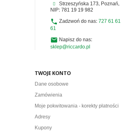
Strzeszyńska 173, Poznań,
NIP: 781 19 19 982
phone
Zadzwoń do nas:
727 61 61
61
email
Napisz do nas:
sklep@riccardo.pl
TWOJE KONTO
Dane osobowe
Zamówienia
Moje pokwitowania - korekty płatności
Adresy
Kupony