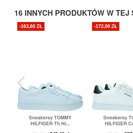
16 INNYCH PRODUKTÓW W TEJ 
-163,60 ZŁ
-172,00 ZŁ
Sneakersy TOMMY
Sneakersy 


Szybki podgląd
Szybki p
HILFIGER Th Hi...
HILFIGER Cou
Rozmiary:
44,
45,
46
Rozmiary