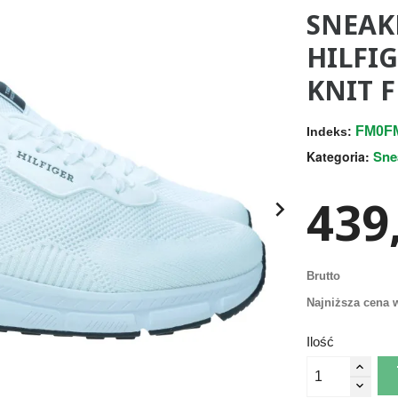
SNEAK
HILFI
KNIT 
FM0F
Indeks:
Sne
Kategoria:
439,

Brutto
Najniższa cena w
Ilość