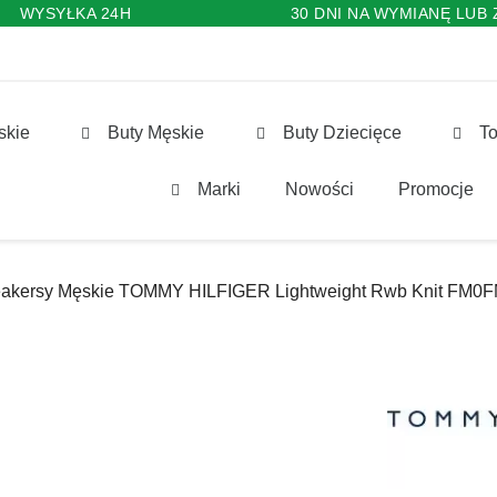
WYSYŁKA 24H
30 DNI NA WYMIANĘ LUB
skie
Buty Męskie
Buty Dziecięce
To
Marki
Nowości
Promocje
akersy Męskie TOMMY HILFIGER Lightweight Rwb Knit FM0