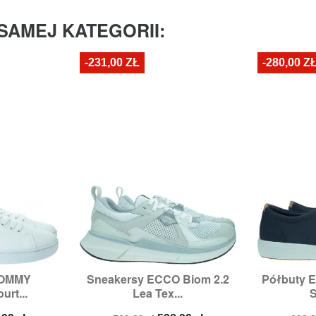
SAMEJ KATEGORII:
-231,00 ZŁ
-280,00 Z
TOMMY
Sneakersy ECCO Biom 2.2
Półbuty E


odgląd
Szybki podgląd
Sz
rt...
Lea Tex...
S
:
44
Rozmiary:
42,
43
Ro