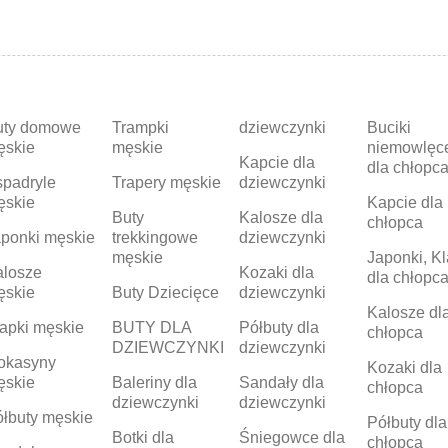
uty domowe
Trampki
dziewczynki
Buciki
ęskie
męskie
niemowlęc
Kapcie dla
dla chłopc
padryle
Trapery męskie
dziewczynki
ęskie
Kapcie dla
Buty
Kalosze dla
chłopca
ponki męskie
trekkingowe
dziewczynki
męskie
Japonki, Kl
alosze
Kozaki dla
dla chłopc
ęskie
Buty Dziecięce
dziewczynki
Kalosze dl
apki męskie
BUTY DLA
Półbuty dla
chłopca
DZIEWCZYNKI
dziewczynki
okasyny
Kozaki dla
ęskie
Baleriny dla
Sandały dla
chłopca
dziewczynki
dziewczynki
łbuty męskie
Półbuty dla
Botki dla
Śniegowce dla
chłopca