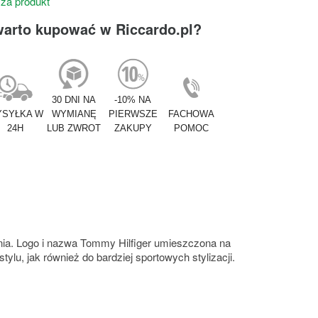
 za produkt
warto kupować w Riccardo.pl?
30 DNI NA
-10% NA
SYŁKA W
WYMIANĘ
PIERWSZE
FACHOWA
24H
LUB ZWROT
ZAKUPY
POMOC
nia. Logo i nazwa Tommy Hilfiger umieszczona na
u, jak również do bardziej sportowych stylizacji.