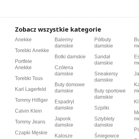
Zobacz wszystkie kategorie
Anekke
Baleriny
Półbuty
B
damskie
damskie
m
Torebki Anekke
Botki damskie
Sandał
Es
Portfele
damskie
m
Anekke
Czółena
damskie
Sneakersy
Ja
Torebki Tous
damskie
Buty domowe
K
Karl Lagerfeld
damskie
Buty sportowe
m
damskie
Tommy Hilfiger
Espadryl
Kl
damskie
Szpilki
Calvin Klein
M
Japonk
Sztyblety
m
Tommy Jeans
damskie
damskie
Pó
Czapki Męskie
Kalosze
Śniegowce