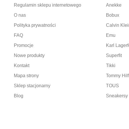
Regulamin sklepu internetowego
Anekke
O nas
Bobux
Polityka prywatności
Calvin Klei
FAQ
Emu
Promocje
Karl Lagerf
Nowe produkty
Superfit
Kontakt
Tikki
Mapa strony
Tommy Hilf
Sklep stacjonarny
TOUS
Blog
Sneakersy 