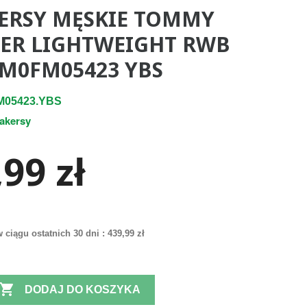
ERSY MĘSKIE TOMMY
GER LIGHTWEIGHT RWB
FM0FM05423 YBS
M05423.YBS
akersy
99 zł
 ciągu ostatnich 30 dni :
439,99 zł

DODAJ DO KOSZYKA