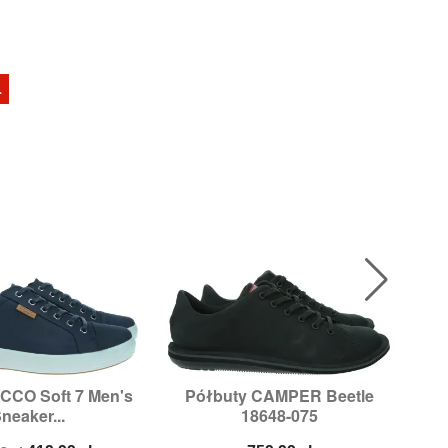
Ł
-1
CCO Soft 7 Men's
Półbuty CAMPER Beetle
Męs

ybki podgląd
Szybki podgląd
neaker...
18648-075
zmiary:
41
Rozmiary:
41