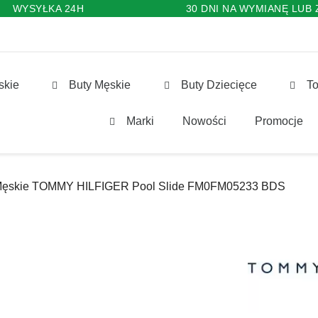
WYSYŁKA 24H
30 DNI NA WYMIANĘ LUB
skie
Buty Męskie
Buty Dziecięce
To
Marki
Nowości
Promocje
 Męskie TOMMY HILFIGER Pool Slide FM0FM05233 BDS