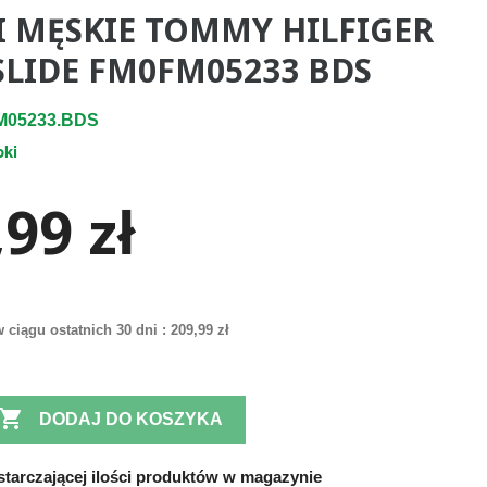
I MĘSKIE TOMMY HILFIGER
SLIDE FM0FM05233 BDS
M05233.BDS
pki
99 zł
 ciągu ostatnich 30 dni :
209,99 zł

DODAJ DO KOSZYKA
tarczającej ilości produktów w magazynie