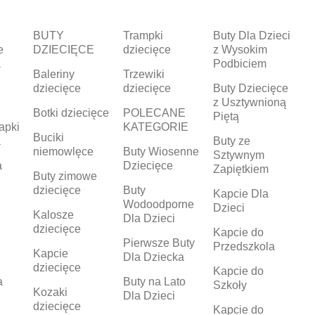
BUTY
Trampki
Buty Dla Dzieci
e
DZIECIĘCE
dziecięce
z Wysokim
a
Podbiciem
Baleriny
Trzewiki
dziecięce
dziecięce
Buty Dziecięce
z Usztywnioną
Botki dziecięce
POLECANE
Piętą
apki
KATEGORIE
Buciki
a
Buty ze
niemowlęce
Buty Wiosenne
Sztywnym
a
Dziecięce
Zapiętkiem
Buty zimowe
dziecięce
Buty
Kapcie Dla
Wodoodporne
Dzieci
Kalosze
Dla Dzieci
dziecięce
Kapcie do
Pierwsze Buty
Przedszkola
Kapcie
Dla Dziecka
dziecięce
Kapcie do
a
Buty na Lato
Szkoły
Kozaki
Dla Dzieci
dziecięce
Kapcie do