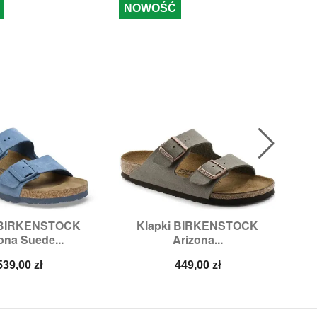
NOWOŚĆ
N
 BIRKENSTOCK
Klapki BIRKENSTOCK

ybki podgląd
Szybki podgląd
ona Suede...
Arizona...
zmiary:
38
Rozmiary:
41
Cena
Cena
539,00 zł
449,00 zł