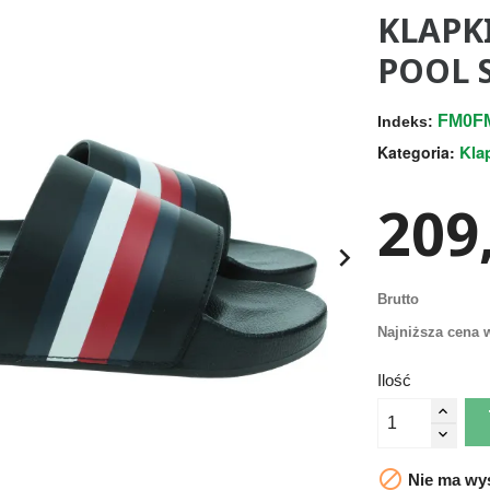
KLAPK
POOL 
FM0F
Indeks:
Kla
Kategoria:
209,

Brutto
Najniższa cena w
Ilość

Nie ma wys