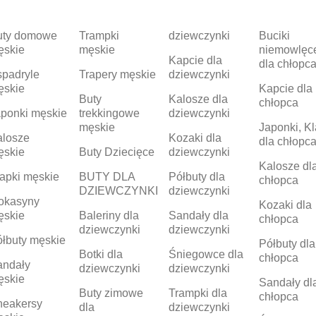
uty domowe
Trampki
dziewczynki
Buciki
ęskie
męskie
niemowlęc
Kapcie dla
dla chłopc
padryle
Trapery męskie
dziewczynki
ęskie
Kapcie dla
Buty
Kalosze dla
chłopca
ponki męskie
trekkingowe
dziewczynki
męskie
Japonki, Kl
alosze
Kozaki dla
dla chłopc
ęskie
Buty Dziecięce
dziewczynki
Kalosze dl
apki męskie
BUTY DLA
Półbuty dla
chłopca
DZIEWCZYNKI
dziewczynki
okasyny
Kozaki dla
ęskie
Baleriny dla
Sandały dla
chłopca
dziewczynki
dziewczynki
łbuty męskie
Półbuty dla
Botki dla
Śniegowce dla
chłopca
andały
dziewczynki
dziewczynki
ęskie
Sandały dl
Buty zimowe
Trampki dla
chłopca
neakersy
dla
dziewczynki