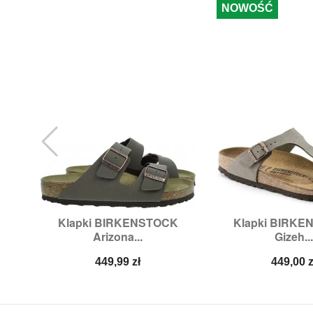
NOWOŚĆ
Klapki BIRKENSTOCK
Klapki BIRK


Szybki podgląd
Szybki p
Arizona...
Gizeh...
Rozmiary:
36,
38,
42,
46
Rozmiary:
4
Cena
Cena
449,99 zł
449,00 z