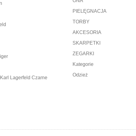
ONA
n
PIELĘGNACJA
TORBY
eld
AKCESORIA
SKARPETKI
ZEGARKI
iger
Kategorie
Odzież
Karl Lagerfeld Czarne