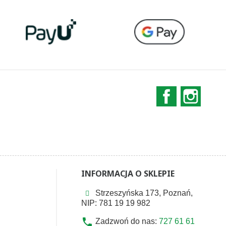
Facebook
Instag
INFORMACJA O SKLEPIE
Strzeszyńska 173, Poznań,
NIP: 781 19 19 982
phone
Zadzwoń do nas:
727 61 61