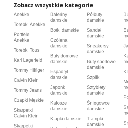
Zobacz wszystkie kategorie
Anekke
Baleriny
Półbuty
B
damskie
damskie
m
Torebki Anekke
Botki damskie
Sandał
Es
Portfele
damskie
m
Anekke
Czółena
damskie
Sneakersy
Ja
Torebki Tous
damskie
Buty domowe
K
Karl Lagerfeld
damskie
Buty sportowe
m
damskie
Tommy Hilfiger
Espadryl
Kl
damskie
Szpilki
Calvin Klein
M
Japonk
Sztyblety
m
Tommy Jeans
damskie
damskie
Pó
Czapki Męskie
Kalosze
Śniegowce
S
damskie
damskie
Skarpetki
m
Calvin Klein
Klapki damskie
Trampki
S
damskie
Skarpetki