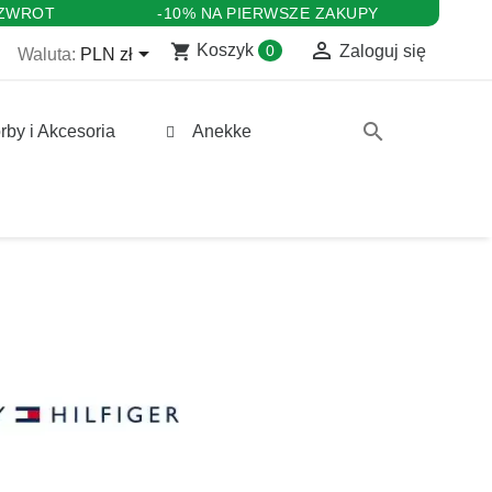
 ZWROT
-10% NA PIERWSZE ZAKUPY

shopping_cart

Koszyk
0
Zaloguj się
Waluta:
PLN zł
search
rby i Akcesoria
Anekke