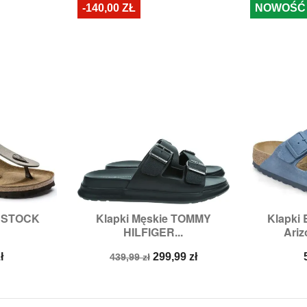
-140,00 ZŁ
NOWOŚĆ
ENSTOCK
Klapki Męskie TOMMY
Klapki


odgląd
Szybki podgląd
Sz
HILFIGER...
Ariz
2,
46
Rozmiary:
41
Ro
Cena
Cena
ł
299,99 zł
439,99 zł
podstawowa