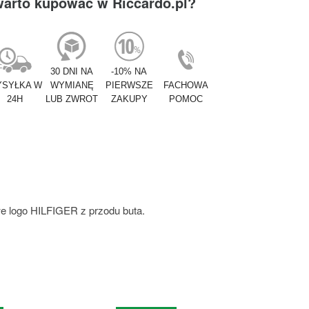
warto kupować w Riccardo.pl?
30 DNI NA
-10% NA
SYŁKA W
WYMIANĘ
PIERWSZE
FACHOWA
24H
LUB ZWROT
ZAKUPY
POMOC
we logo HILFIGER z przodu buta.