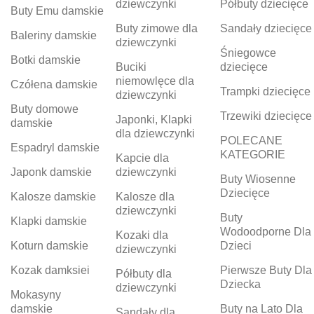
dziewczynki
Półbuty dziecięce
Buty Emu damskie
Buty zimowe dla
Sandały dziecięce
Baleriny damskie
dziewczynki
Śniegowce
Botki damskie
Buciki
dziecięce
niemowlęce dla
Czółena damskie
Trampki dziecięce
dziewczynki
Buty domowe
Trzewiki dziecięce
Japonki, Klapki
damskie
dla dziewczynki
POLECANE
Espadryl damskie
KATEGORIE
Kapcie dla
Japonk damskie
dziewczynki
Buty Wiosenne
Dziecięce
Kalosze damskie
Kalosze dla
dziewczynki
Buty
Klapki damskie
Wodoodporne Dla
Kozaki dla
Koturn damskie
Dzieci
dziewczynki
Kozak damksiei
Pierwsze Buty Dla
Półbuty dla
Dziecka
dziewczynki
Mokasyny
damskie
Buty na Lato Dla
Sandały dla