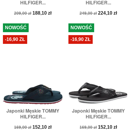
HILFIGER...
HILFIGER...
Cena
Cena
Cena
Cena
188,10 zł
224,10 zł
209,00 zł
249,00 zł
podstawowa
podstawowa
NOWOŚĆ
NOWOŚĆ
-16,90 ZŁ
-16,90 ZŁ
Japonki Męskie TOMMY
Japonki Męskie TOMMY
HILFIGER...
HILFIGER...
Cena
Cena
Cena
Cena
152,10 zł
152,10 zł
169,00 zł
169,00 zł