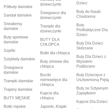
Dzieci
dziewczynki
Półbuty damskie
Buty do Nauki
Śniegowce dla
Sandał damskie
Chodzenia
dziewczynki
Sneakersy
Buty
Trampki dla
damskie
Profilaktyczne Dla
dziewczynki
Dzieci
Buty sportowe
BUTY DLA
damskie
Buty Dla Dzieci
CHŁOPCA
Skórzane
Szpilki
Botki dla chłopca
Buty Dla Dzieci z
Sztyblety damskie
Buty zimowe dla
Wysokim
chłopca
Podbiciem
Śniegowce
damskie
Buciki
Buty Dziecięce z
niemowlęce dla
Usztywnioną Piętą
Trampki damskie
chłopca
Buty ze Sztywnym
Trapery damskie
Kapcie dla
Zapiętkiem
BUTY MĘSKIE
chłopca
Kapcie Dla Dzieci
Botki męskie
Japonki, Klapki