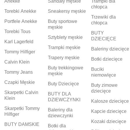
Anekke
Sandały męskie
Trampki dla
chłopca
Torebki Anekke
Sneakersy męskie
Trzewiki dla
Portfele Anekke
Buty sportowe
chłopca
męskie
Torebki Tous
BUTY
Sztyblety męskie
DZIECIĘCE
Karl Lagerfeld
Trampki męskie
Baleriny dziecięce
Tommy Hilfiger
Trapery męskie
Botki dziecięce
Calvin Klein
Buty trekkingowe
Buciki
Tommy Jeans
męskie
niemowlęce
Czapki Męskie
Buty Dziecięce
Buty zimowe
dziecięce
Skarpetki Calvin
BUTY DLA
Klein
DZIEWCZYNKI
Kalosze dziecięce
Skarpetki Tommy
Baleriny dla
Kapcie dziecięce
Hilfiger
dziewczynki
Kozaki dziecięce
BUTY DAMSKIE
Botki dla