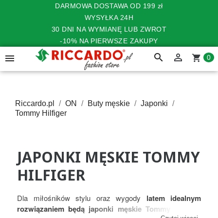
DARMOWA DOSTAWA OD 199 zł
WYSYŁKA 24H
30 DNI NA WYMIANĘ LUB ZWROT
-10% NA PIERWSZE ZAKUPY
search


shopping_cart
0
Riccardo.pl
ON
Buty męskie
Japonki
Tommy Hilfiger
JAPONKI MĘSKIE TOMMY
HILFIGER
Dla miłośników stylu oraz wygody
latem idealnym
rozwiązaniem będą japonki męskie Tommy Hilfiger
.