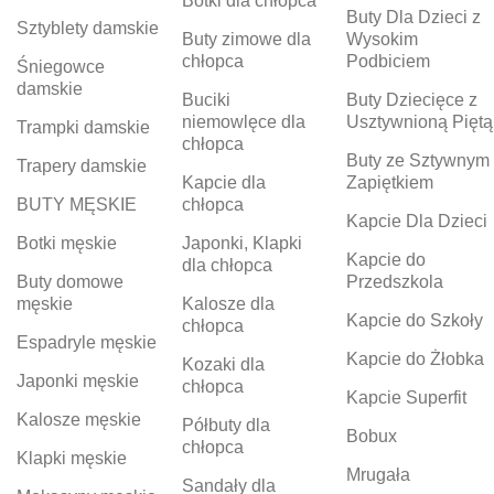
Botki dla chłopca
Buty Dla Dzieci z
Sztyblety damskie
Buty zimowe dla
Wysokim
chłopca
Podbiciem
Śniegowce
damskie
Buciki
Buty Dziecięce z
niemowlęce dla
Usztywnioną Piętą
Trampki damskie
chłopca
Buty ze Sztywnym
Trapery damskie
Kapcie dla
Zapiętkiem
BUTY MĘSKIE
chłopca
Kapcie Dla Dzieci
Botki męskie
Japonki, Klapki
Kapcie do
dla chłopca
Buty domowe
Przedszkola
męskie
Kalosze dla
Kapcie do Szkoły
chłopca
Espadryle męskie
Kapcie do Żłobka
Kozaki dla
Japonki męskie
chłopca
Kapcie Superfit
Kalosze męskie
Półbuty dla
Bobux
chłopca
Klapki męskie
Mrugała
Sandały dla