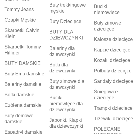
Buty trekkingowe
Buciki
Tommy Jeans
męskie
niemowlęce
Czapki Męskie
Buty Dziecięce
Buty zimowe
dziecięce
Skarpetki Calvin
BUTY DLA
Klein
DZIEWCZYNKI
Kalosze dziecięce
Skarpetki Tommy
Baleriny dla
Kapcie dziecięce
Hilfiger
dziewczynki
Kozaki dziecięce
BUTY DAMSKIE
Botki dla
dziewczynki
Półbuty dziecięce
Buty Emu damskie
Buty zimowe dla
Sandały dziecięce
Baleriny damskie
dziewczynki
Śniegowce
Botki damskie
Buciki
dziecięce
niemowlęce dla
Czółena damskie
Trampki dziecięce
dziewczynki
Buty domowe
Trzewiki dziecięce
Japonki, Klapki
damskie
dla dziewczynki
POLECANE
Espadryl damskie