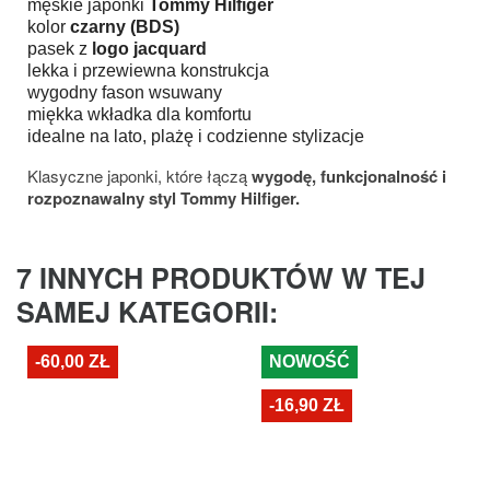
męskie japonki
Tommy Hilfiger
kolor
czarny (BDS)
pasek z
logo jacquard
lekka i przewiewna konstrukcja
wygodny fason wsuwany
miękka wkładka dla komfortu
idealne na lato, plażę i codzienne stylizacje
Klasyczne japonki, które łączą
wygodę, funkcjonalność i
rozpoznawalny styl Tommy Hilfiger.
7 INNYCH PRODUKTÓW W TEJ
SAMEJ KATEGORII:
-60,00 ZŁ
NOWOŚĆ
-16,90 ZŁ