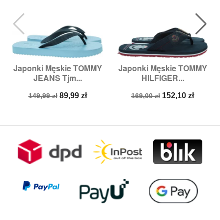
Japonki Męskie TOMMY
Japonki Męskie TOMMY
JEANS Tjm...
HILFIGER...
Cena
Cena
Cena
Cena
89,99 zł
152,10 zł
149,99 zł
169,00 zł
podstawowa
podstawowa