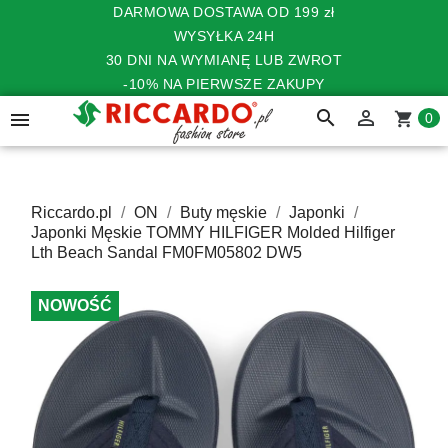
DARMOWA DOSTAWA OD 199 zł
WYSYŁKA 24H
30 DNI NA WYMIANĘ LUB ZWROT
-10% NA PIERWSZE ZAKUPY
search


shopping_cart
0
Riccardo.pl
ON
Buty męskie
Japonki
Japonki Męskie TOMMY HILFIGER Molded Hilfiger
Lth Beach Sandal FM0FM05802 DW5
NOWOŚĆ