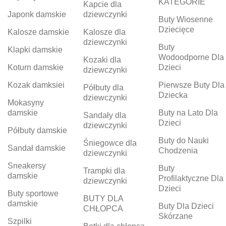
KATEGORIE
Kapcie dla
Japonk damskie
dziewczynki
Buty Wiosenne
Dziecięce
Kalosze damskie
Kalosze dla
dziewczynki
Buty
Klapki damskie
Wodoodporne Dla
Kozaki dla
Koturn damskie
Dzieci
dziewczynki
Kozak damksiei
Pierwsze Buty Dla
Półbuty dla
Dziecka
dziewczynki
Mokasyny
damskie
Buty na Lato Dla
Sandały dla
Dzieci
dziewczynki
Półbuty damskie
Buty do Nauki
Śniegowce dla
Sandał damskie
Chodzenia
dziewczynki
Sneakersy
Buty
Trampki dla
damskie
Profilaktyczne Dla
dziewczynki
Dzieci
Buty sportowe
BUTY DLA
damskie
Buty Dla Dzieci
CHŁOPCA
Skórzane
Szpilki