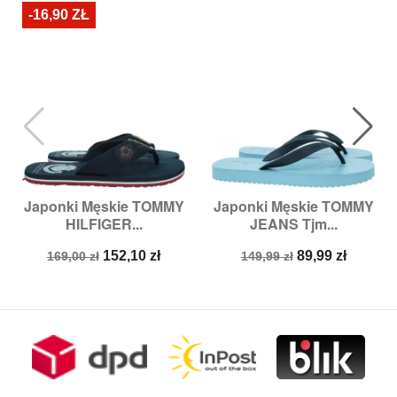
-16,90 ZŁ
Japonki Męskie TOMMY
Japonki Męskie TOMMY
HILFIGER...
JEANS Tjm...
Cena
Cena
Cena
Cena
152,10 zł
89,99 zł
169,00 zł
149,99 zł
podstawowa
podstawowa