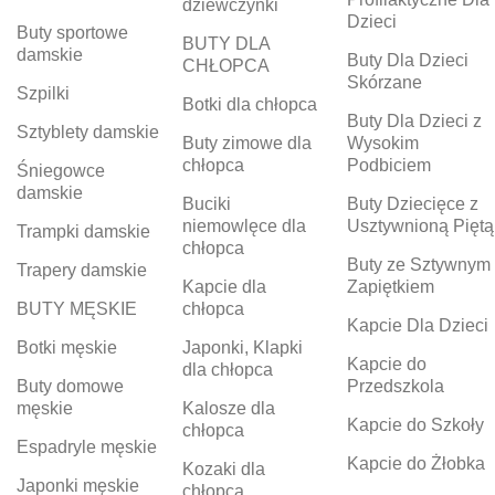
dziewczynki
Dzieci
Buty sportowe
BUTY DLA
damskie
Buty Dla Dzieci
CHŁOPCA
Skórzane
Szpilki
Botki dla chłopca
Buty Dla Dzieci z
Sztyblety damskie
Buty zimowe dla
Wysokim
chłopca
Podbiciem
Śniegowce
damskie
Buciki
Buty Dziecięce z
niemowlęce dla
Usztywnioną Piętą
Trampki damskie
chłopca
Buty ze Sztywnym
Trapery damskie
Kapcie dla
Zapiętkiem
BUTY MĘSKIE
chłopca
Kapcie Dla Dzieci
Botki męskie
Japonki, Klapki
Kapcie do
dla chłopca
Buty domowe
Przedszkola
męskie
Kalosze dla
Kapcie do Szkoły
chłopca
Espadryle męskie
Kapcie do Żłobka
Kozaki dla
Japonki męskie
chłopca