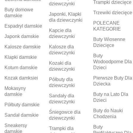
Trampki dziecięce
dziewczynki
Buty domowe
Trzewiki dziecięce
Japonki, Klapki
damskie
dla dziewczynki
POLECANE
Espadryl damskie
KATEGORIE
Kapcie dla
Japonk damskie
dziewczynki
Buty Wiosenne
Dziecięce
Kalosze damskie
Kalosze dla
dziewczynki
Buty
Klapki damskie
Wodoodporne Dla
Kozaki dla
Koturn damskie
Dzieci
dziewczynki
Kozak damksiei
Pierwsze Buty Dla
Półbuty dla
Dziecka
dziewczynki
Mokasyny
damskie
Buty na Lato Dla
Sandały dla
Dzieci
dziewczynki
Półbuty damskie
Buty do Nauki
Śniegowce dla
Sandał damskie
Chodzenia
dziewczynki
Sneakersy
Buty
Trampki dla
damskie
Profilaktyczne Dla