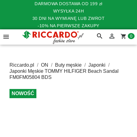
DARMOWA DOSTAWA OD 199 zł
WYSYŁKA 24H
30 DNI NA WYMIANĘ LUB ZWROT
-10% NA PIERWSZE ZAKUPY
search


shopping_cart
0
Riccardo.pl
ON
Buty męskie
Japonki
Japonki Męskie TOMMY HILFIGER Beach Sandal
FM0FM05804 BDS
NOWOŚĆ