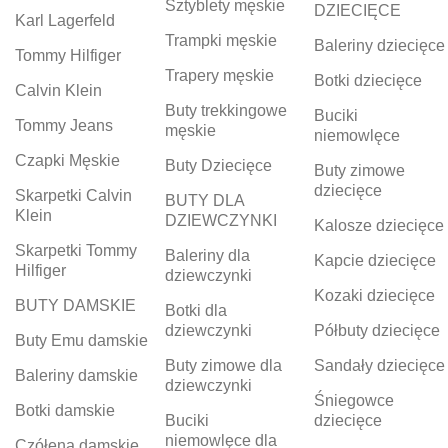
Sztyblety męskie
DZIECIĘCE
Karl Lagerfeld
Trampki męskie
Baleriny dziecięce
Tommy Hilfiger
Trapery męskie
Botki dziecięce
Calvin Klein
Buty trekkingowe
Buciki
Tommy Jeans
męskie
niemowlęce
Czapki Męskie
Buty Dziecięce
Buty zimowe
dziecięce
Skarpetki Calvin
BUTY DLA
Klein
DZIEWCZYNKI
Kalosze dziecięce
Skarpetki Tommy
Baleriny dla
Kapcie dziecięce
Hilfiger
dziewczynki
Kozaki dziecięce
BUTY DAMSKIE
Botki dla
dziewczynki
Półbuty dziecięce
Buty Emu damskie
Buty zimowe dla
Sandały dziecięce
Baleriny damskie
dziewczynki
Śniegowce
Botki damskie
Buciki
dziecięce
niemowlęce dla
Czółena damskie