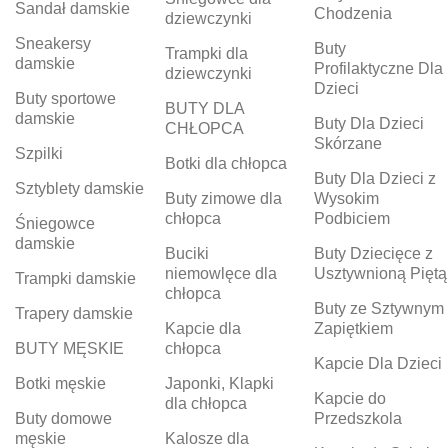
Sandał damskie
Chodzenia
dziewczynki
Sneakersy
Buty
Trampki dla
damskie
Profilaktyczne Dla
dziewczynki
Dzieci
Buty sportowe
BUTY DLA
damskie
Buty Dla Dzieci
CHŁOPCA
Skórzane
Szpilki
Botki dla chłopca
Buty Dla Dzieci z
Sztyblety damskie
Buty zimowe dla
Wysokim
chłopca
Podbiciem
Śniegowce
damskie
Buciki
Buty Dziecięce z
niemowlęce dla
Usztywnioną Piętą
Trampki damskie
chłopca
Buty ze Sztywnym
Trapery damskie
Kapcie dla
Zapiętkiem
BUTY MĘSKIE
chłopca
Kapcie Dla Dzieci
Botki męskie
Japonki, Klapki
Kapcie do
dla chłopca
Buty domowe
Przedszkola
męskie
Kalosze dla