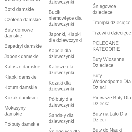
dziewczynki
Śniegowce
Botki damskie
Buciki
dziecięce
niemowlęce dla
Czółena damskie
Trampki dziecięce
dziewczynki
Buty domowe
Trzewiki dziecięce
Japonki, Klapki
damskie
dla dziewczynki
POLECANE
Espadryl damskie
KATEGORIE
Kapcie dla
Japonk damskie
dziewczynki
Buty Wiosenne
Dziecięce
Kalosze damskie
Kalosze dla
dziewczynki
Buty
Klapki damskie
Wodoodporne Dla
Kozaki dla
Koturn damskie
Dzieci
dziewczynki
Kozak damksiei
Pierwsze Buty Dla
Półbuty dla
Dziecka
dziewczynki
Mokasyny
damskie
Buty na Lato Dla
Sandały dla
Dzieci
dziewczynki
Półbuty damskie
Buty do Nauki
Śniegowce dla