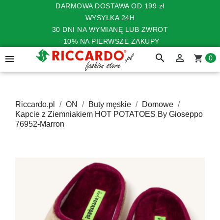
DARMOWA DOSTAWA OD 199 zł
WYSYŁKA 24H
30 DNI NA WYMIANĘ LUB ZWROT
-10% NA PIERWSZE ZAKUPY
search


shopping_cart
0
Riccardo.pl
ON
Buty męskie
Domowe
Kapcie z Ziemniakiem HOT POTATOES By Gioseppo
76952-Marron