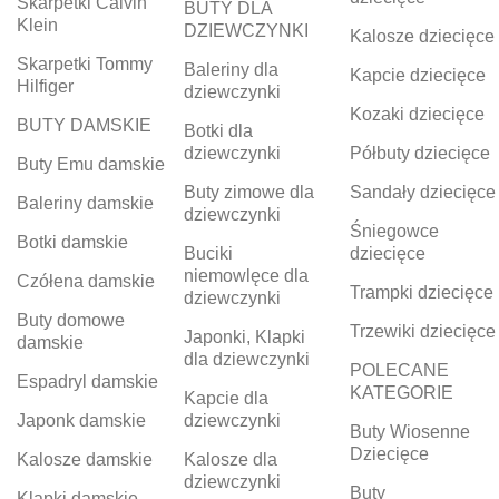
Skarpetki Calvin
BUTY DLA
Klein
DZIEWCZYNKI
Kalosze dziecięce
Skarpetki Tommy
Baleriny dla
Kapcie dziecięce
Hilfiger
dziewczynki
Kozaki dziecięce
BUTY DAMSKIE
Botki dla
dziewczynki
Półbuty dziecięce
Buty Emu damskie
Buty zimowe dla
Sandały dziecięce
Baleriny damskie
dziewczynki
Śniegowce
Botki damskie
Buciki
dziecięce
niemowlęce dla
Czółena damskie
Trampki dziecięce
dziewczynki
Buty domowe
Trzewiki dziecięce
Japonki, Klapki
damskie
dla dziewczynki
POLECANE
Espadryl damskie
KATEGORIE
Kapcie dla
Japonk damskie
dziewczynki
Buty Wiosenne
Dziecięce
Kalosze damskie
Kalosze dla
dziewczynki
Buty
Klapki damskie