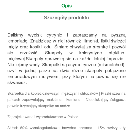
Opis
Szczegóły produktu
Daliśmy wycisk cytrynie i zapraszamy na pyszną
lemoniadę. Znajdziesz w niej również limonki, listki świeżej
mięty oraz kostki lodu. Śmiało chwytaj za słomkę i pozwól
się orzeźwić. Skarpety w kolorystyce błękitno-
miętowej.Skarpety sprawdzą się na każdej letniej imprezie.
Nie lejemy wody. Skarpetki są asymetryczne (mismatched),
czyli w jednej parze są dwie różne skarpety połączone
lemoniadowym motywem, przy którym na pewno się nie
skwasisz.
Skarpetka dla kobiet, dziewczyn, mężczyzn i chłopaków | Płaski szew na
palcach zapewniający maksimum komfortu | Nieuciskający ściągacz,
pewnie trzymający skarpetkę na nodze
Zaprojektowane i wyprodukowane w Polsce
Skład: 80% wysokogatunkowa bawełna czesana | 15% wytrzymały