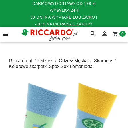
DARMOWA DOSTAWA OD 199 zł
WYSYŁKA 24H
30 DNI NA WYMIANĘ LUB ZWROT
-10% NA PIERWSZE ZAKUPY
search


shopping_cart
0
Riccardo.pl
Odzież
Odzież Męska
Skarpety
Kolorowe skarpetki Spox Sox Lemoniada