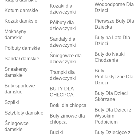
Wodoodporne Dla
Kozaki dla
Koturn damskie
Dzieci
dziewczynki
Kozak damksiei
Pierwsze Buty Dla
Półbuty dla
Dziecka
dziewczynki
Mokasyny
damskie
Buty na Lato Dla
Sandały dla
Dzieci
dziewczynki
Półbuty damskie
Buty do Nauki
Śniegowce dla
Sandał damskie
Chodzenia
dziewczynki
Sneakersy
Buty
Trampki dla
damskie
Profilaktyczne Dla
dziewczynki
Dzieci
Buty sportowe
BUTY DLA
damskie
Buty Dla Dzieci
CHŁOPCA
Skórzane
Szpilki
Botki dla chłopca
Buty Dla Dzieci z
Sztyblety damskie
Buty zimowe dla
Wysokim
chłopca
Podbiciem
Śniegowce
damskie
Buciki
Buty Dziecięce z