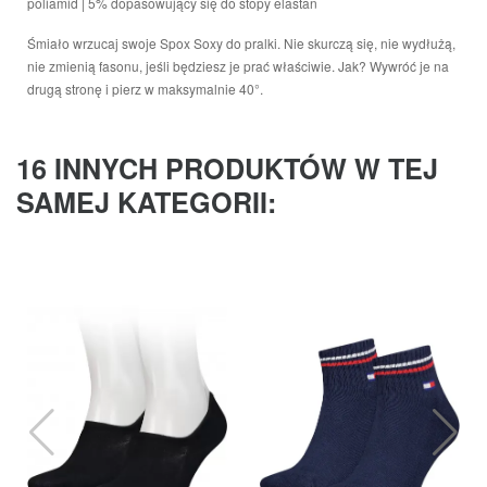
poliamid | 5% dopasowujący się do stopy elastan
Śmiało wrzucaj swoje Spox Soxy do pralki. Nie skurczą się, nie wydłużą,
nie zmienią fasonu, jeśli będziesz je prać właściwie. Jak? Wywróć je na
drugą stronę i pierz w maksymalnie 40°.
16 INNYCH PRODUKTÓW W TEJ
SAMEJ KATEGORII: