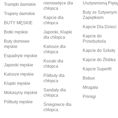
niemowlęce dla
Usztywnioną Piętą
Trampki damskie
chłopca
Buty ze Sztywnym
Trapery damskie
Kapcie dla
Zapiętkiem
BUTY MĘSKIE
chłopca
Kapcie Dla Dzieci
Botki męskie
Japonki, Klapki
Kapcie do
dla chłopca
Buty domowe
Przedszkola
męskie
Kalosze dla
Kapcie do Szkoły
chłopca
Espadryle męskie
Kapcie do Żłobka
Kozaki dla
Japonki męskie
chłopca
Kapcie Superfit
Kalosze męskie
Półbuty dla
Bobux
chłopca
Klapki męskie
Mrugała
Sandały dla
Mokasyny męskie
chłopca
Primigi
Półbuty męskie
Śniegowce dla
chłopca