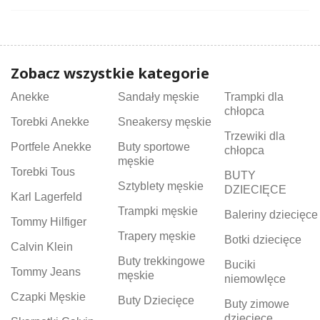
Zobacz wszystkie kategorie
Anekke
Sandały męskie
Trampki dla
chłopca
Torebki Anekke
Sneakersy męskie
Trzewiki dla
Portfele Anekke
Buty sportowe
chłopca
męskie
Torebki Tous
BUTY
Sztyblety męskie
DZIECIĘCE
Karl Lagerfeld
Trampki męskie
Baleriny dziecięce
Tommy Hilfiger
Trapery męskie
Botki dziecięce
Calvin Klein
Buty trekkingowe
Buciki
Tommy Jeans
męskie
niemowlęce
Czapki Męskie
Buty Dziecięce
Buty zimowe
dziecięce