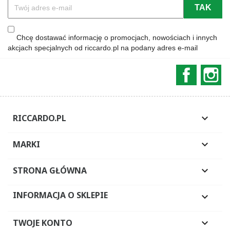
Chcę dostawać informację o promocjach, nowościach i innych
akcjach specjalnych od riccardo.pl na podany adres e-mail
Faceboo
In
RICCARDO.PL

MARKI

STRONA GŁÓWNA

INFORMACJA O SKLEPIE

TWOJE KONTO
