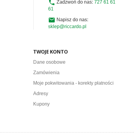
phone
Zadzwoń do nas:
727 61 61
61
email
Napisz do nas:
sklep@riccardo.pl
TWOJE KONTO
Dane osobowe
Zamówienia
Moje pokwitowania - korekty płatności
Adresy
Kupony