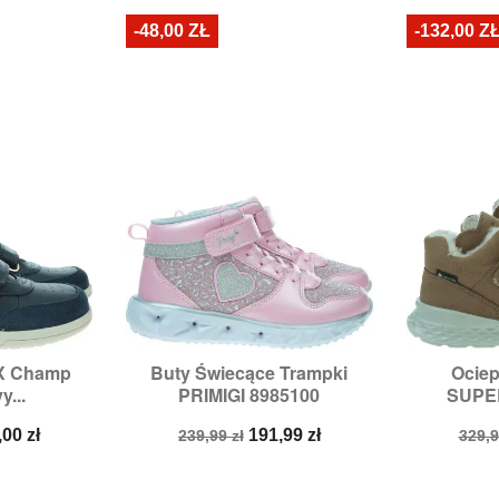
-48,00 ZŁ
-132,00 Z
X Champ
Buty Świecące Trampki
Ociep


odgląd
Szybki podgląd
Sz
y...
PRIMIGI 8985100
SUPER
9,
30
Rozmiary:
28
Rozmia
na
Cena
Cena
Cen
,00 zł
191,99 zł
239,99 zł
329,9
a
podstawowa
pod