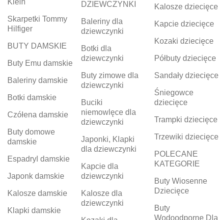
Klein
DZIEWCZYNKI
Kalosze dziecięce
Skarpetki Tommy
Baleriny dla
Kapcie dziecięce
Hilfiger
dziewczynki
Kozaki dziecięce
BUTY DAMSKIE
Botki dla
dziewczynki
Półbuty dziecięce
Buty Emu damskie
Buty zimowe dla
Sandały dziecięce
Baleriny damskie
dziewczynki
Śniegowce
Botki damskie
Buciki
dziecięce
niemowlęce dla
Czółena damskie
Trampki dziecięce
dziewczynki
Buty domowe
Trzewiki dziecięce
Japonki, Klapki
damskie
dla dziewczynki
POLECANE
Espadryl damskie
KATEGORIE
Kapcie dla
Japonk damskie
dziewczynki
Buty Wiosenne
Dziecięce
Kalosze damskie
Kalosze dla
dziewczynki
Buty
Klapki damskie
Wodoodporne Dla