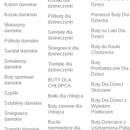
Kozaki dla
Koturn damskie
Dzieci
dziewczynki
Kozak damksiei
Pierwsze Buty Dla
Półbuty dla
Dziecka
dziewczynki
Mokasyny
damskie
Buty na Lato Dla
Sandały dla
Dzieci
dziewczynki
Półbuty damskie
Buty do Nauki
Śniegowce dla
Sandał damskie
Chodzenia
dziewczynki
Sneakersy
Buty
Trampki dla
damskie
Profilaktyczne Dla
dziewczynki
Dzieci
Buty sportowe
BUTY DLA
damskie
Buty Dla Dzieci
CHŁOPCA
Skórzane
Szpilki
Botki dla chłopca
Buty Dla Dzieci z
Sztyblety damskie
Buty zimowe dla
Wysokim
chłopca
Podbiciem
Śniegowce
damskie
Buciki
Buty Dziecięce z
niemowlęce dla
Usztywnioną Piętą
Trampki damskie