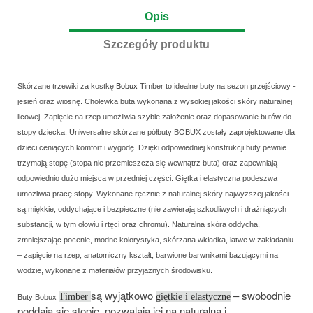
Opis
Szczegóły produktu
Skórzane trzewiki za kostkę
Bobux
Timber to idealne buty na sezon przejściowy -
jesień oraz wiosnę. Cholewka buta wykonana z wysokiej jakości skóry naturalnej
licowej. Zapięcie na rzep umożliwia szybie założenie oraz dopasowanie butów do
stopy dziecka. Uniwersalne skórzane półbuty BOBUX zostały zaprojektowane dla
dzieci ceniących komfort i wygodę. Dzięki odpowiedniej konstrukcji buty pewnie
trzymają stopę (stopa nie przemieszcza się wewnątrz buta) oraz zapewniają
odpowiednio dużo miejsca w przedniej części. Giętka i elastyczna podeszwa
umożliwia pracę stopy. Wykonane ręcznie z naturalnej skóry najwyższej jakości
są miękkie, oddychające i bezpieczne (nie zawierają szkodliwych i drażniących
substancji, w tym ołowiu i rtęci oraz chromu). Naturalna skóra oddycha,
zmniejszając pocenie, modne kolorystyka, skórzana wkładka, łatwe w zakładaniu
– zapięcie na rzep, anatomiczny kształt, barwione barwnikami bazującymi na
wodzie, wykonane z materiałów przyjaznych środowisku.
są wyjątkowo
– swobodnie
Timber
giętkie i elastyczne
Buty Bobux
poddają się stopie, pozwalają jej na naturalną i