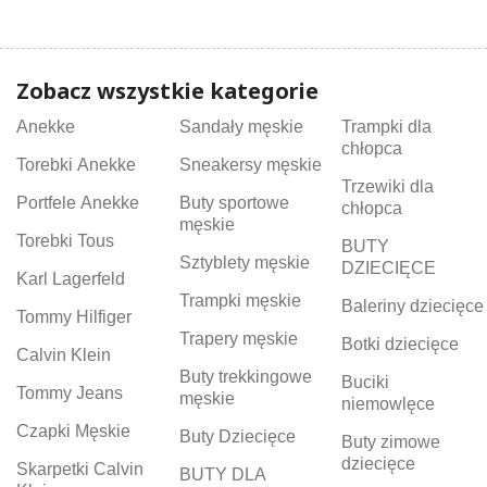
Zobacz wszystkie kategorie
Anekke
Sandały męskie
Trampki dla
chłopca
Torebki Anekke
Sneakersy męskie
Trzewiki dla
Portfele Anekke
Buty sportowe
chłopca
męskie
Torebki Tous
BUTY
Sztyblety męskie
DZIECIĘCE
Karl Lagerfeld
Trampki męskie
Baleriny dziecięce
Tommy Hilfiger
Trapery męskie
Botki dziecięce
Calvin Klein
Buty trekkingowe
Buciki
Tommy Jeans
męskie
niemowlęce
Czapki Męskie
Buty Dziecięce
Buty zimowe
dziecięce
Skarpetki Calvin
BUTY DLA