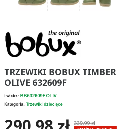
TRZEWIKI BOBUX TIMBER
OLIVE 632609F
BB632609F.OLIV
Indeks:
Trzewiki dziecięce
Kategoria:
290,98 zł
339,99 zł