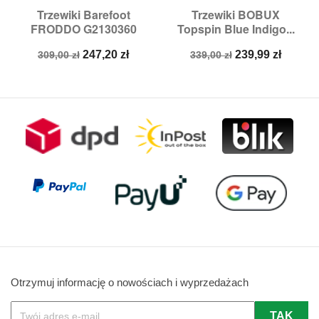
Trzewiki Barefoot
Trzewiki BOBUX
FRODDO G2130360
Topspin Blue Indigo...
Cena
Cena
Cena
Cena
247,20 zł
239,99 zł
309,00 zł
339,00 zł
podstawowa
podstawowa
Otrzymuj informację o nowościach i wyprzedażach