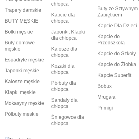
chłopca
Buty ze Sztywnym
Trapery damskie
Kapcie dla
Zapiętkiem
BUTY MĘSKIE
chłopca
Kapcie Dla Dzieci
Botki męskie
Japonki, Klapki
Kapcie do
dla chłopca
Buty domowe
Przedszkola
męskie
Kalosze dla
Kapcie do Szkoły
chłopca
Espadryle męskie
Kapcie do Żłobka
Kozaki dla
Japonki męskie
chłopca
Kapcie Superfit
Kalosze męskie
Półbuty dla
Bobux
chłopca
Klapki męskie
Mrugała
Sandały dla
Mokasyny męskie
chłopca
Primigi
Półbuty męskie
Śniegowce dla
chłopca