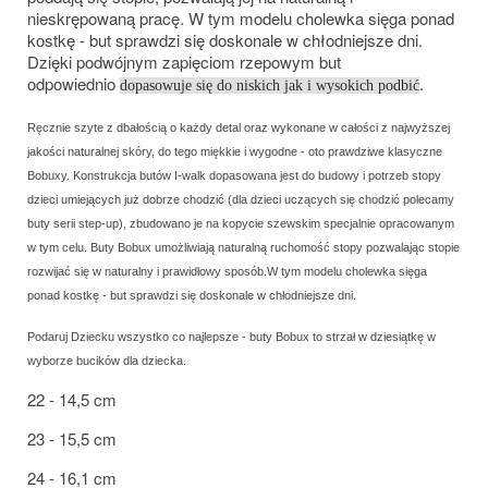
nieskrępowaną pracę. W tym modelu cholewka sięga ponad
kostkę - but sprawdzi się doskonale w chłodniejsze dni.
Dzięki podwójnym zapięciom rzepowym but
odpowiednio
.
dopasowuje się do niskich jak i wysokich podbić
Ręcznie szyte z dbałością o każdy detal oraz wykonane w całości z najwyższej
jakości naturalnej skóry, do tego miękkie i wygodne - oto prawdziwe klasyczne
Bobuxy. Konstrukcja butów I-walk dopasowana jest do budowy i potrzeb stopy
dzieci umiejących już dobrze chodzić (dla dzieci uczących się chodzić polecamy
buty serii step-up), zbudowano je na kopycie szewskim specjalnie opracowanym
w tym celu. Buty Bobux umożliwiają naturalną ruchomość stopy pozwalając stopie
rozwijać się w naturalny i prawidłowy sposób.W tym modelu cholewka sięga
ponad kostkę - but sprawdzi się doskonale w chłodniejsze dni.
Podaruj Dziecku wszystko co najlepsze - buty Bobux to strzał w dziesiątkę w
wyborze bucików dla dziecka.
22 - 14,5 cm
23 - 15,5 cm
24 - 16,1 cm