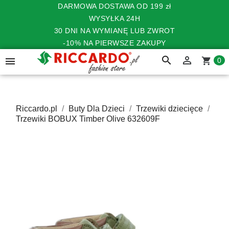
DARMOWA DOSTAWA OD 199 zł
WYSYŁKA 24H
30 DNI NA WYMIANĘ LUB ZWROT
-10% NA PIERWSZE ZAKUPY
search


shopping_cart
0
Riccardo.pl
Buty Dla Dzieci
Trzewiki dziecięce
Trzewiki BOBUX Timber Olive 632609F