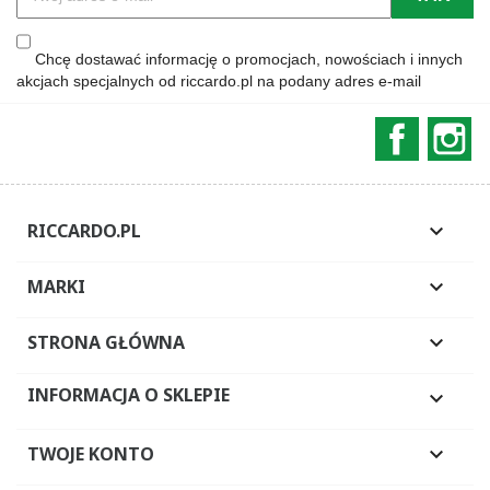
Chcę dostawać informację o promocjach, nowościach i innych
akcjach specjalnych od riccardo.pl na podany adres e-mail
Faceboo
In
RICCARDO.PL

MARKI

STRONA GŁÓWNA

INFORMACJA O SKLEPIE

TWOJE KONTO
