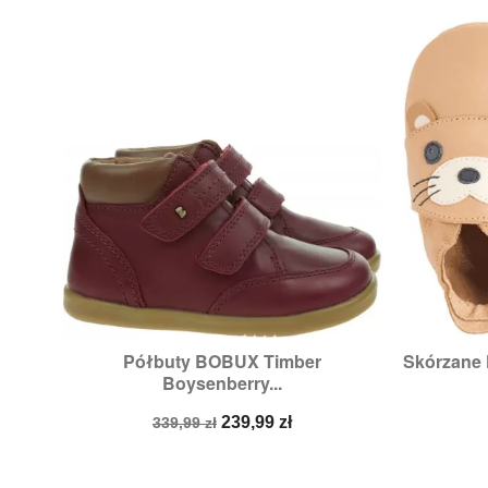
Półbuty BOBUX Timber
Skórzane 

Szybki podgląd
Boysenberry...
Cena
Cena
239,99 zł
339,99 zł
podstawowa