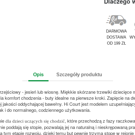
Dlaczego 
DARMOWA
DOSTAWA
WY
OD 199 ZŁ
Opis
Szczegóły produktu
przejściowy - jesień lub wiosnę. Miękkie skórzane trzewiki dziecięc
ia komfort chodzenia - buty idealne na pierwsze kroki. Zapięcie na 
 jakości oddychającej bawełny. Hi Court jest modelem uzupełniając
jak i do normalnego, codziennego użytkowania.
nie
, które przechodzą z fazy raczkowa
dla dzieci uczących się chodzić
dnie poddają się stopie, pozwalają jej na naturalną i nieskrępowaną
tym etapie rozwoju, dzięki temu but pewnie trzyma stopę w rejonie