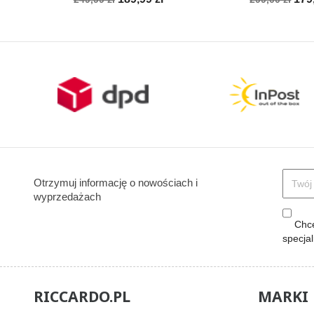
podstawowa
podstawow
Otrzymuj informację o nowościach i
wyprzedażach
Chcę
specja
RICCARDO.PL
MARKI