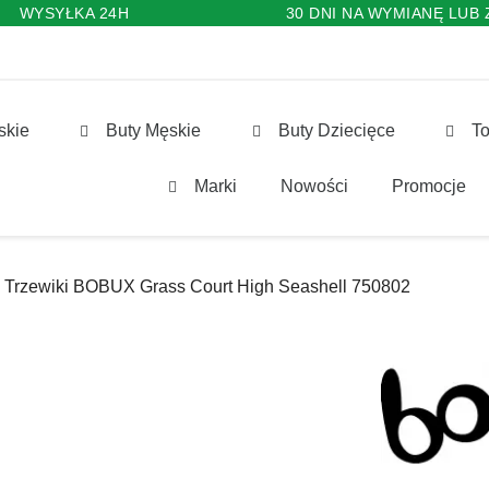
WYSYŁKA 24H
30 DNI NA WYMIANĘ LUB
skie
Buty Męskie
Buty Dziecięce
To
Marki
Nowości
Promocje
Trzewiki BOBUX Grass Court High Seashell 750802