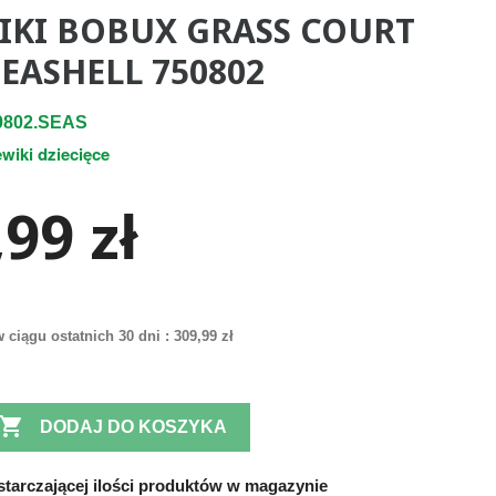
IKI BOBUX GRASS COURT
SEASHELL 750802
0802.SEAS
ewiki dziecięce
99 zł
 ciągu ostatnich 30 dni :
309,99 zł

DODAJ DO KOSZYKA
tarczającej ilości produktów w magazynie