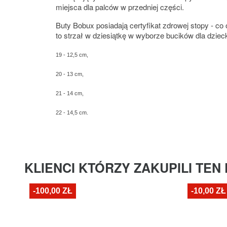
miejsca dla palców w przedniej części.
Buty Bobux posiadają certyfikat zdrowej stopy - c
to strzał w dziesiątkę w wyborze bucików dla dziec
19 - 12,5 cm,
20 - 13 cm,
21 - 14 cm,
22 - 14,5 cm.
KLIENCI KTÓRZY ZAKUPILI TEN
-100,00 ZŁ
-10,00 ZŁ