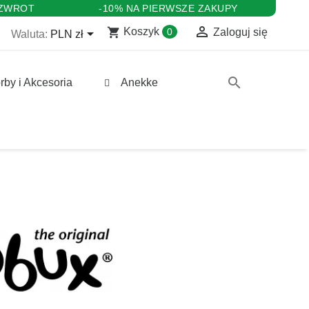
 ZWROT
-10% NA PIERWSZE ZAKUPY

shopping_cart

Koszyk
0
Zaloguj się
Waluta:
PLN zł
search
rby i Akcesoria
Anekke