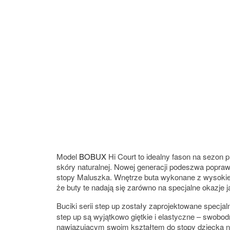
Model
BOBUX
Hi Court to idealny fason na sezon 
skóry naturalnej. Nowej generacji podeszwa popraw
stopy Maluszka. Wnętrze buta wykonane z wysokiej
że buty te nadają się zarówno na specjalne okazje 
Buciki serii step up zostały zaprojektowane specjal
step up są wyjątkowo giętkie i elastyczne – swobo
nawiązującym swoim kształtem do stopy dziecka na 