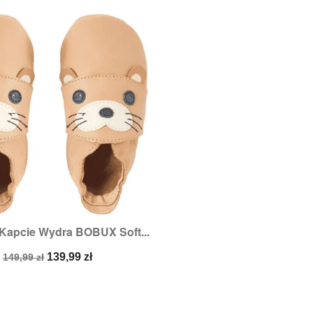
Kapcie Wydra BOBUX Soft...

Szybki podgląd
Rozmiary:
XL
Cena
Cena
139,99 zł
149,99 zł
podstawowa