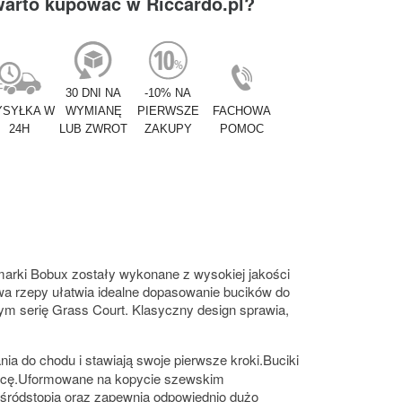
warto kupować w Riccardo.pl?
30 DNI NA
-10% NA
SYŁKA W
WYMIANĘ
PIERWSZE
FACHOWA
24H
LUB ZWROT
ZAKUPY
POMOC
e marki Bobux zostały wykonane z wysokiej jakości
dwa rzepy ułatwia idealne dopasowanie bucików do
ym serię Grass Court. Klasyczny design sprawia,
nia do chodu i stawiają swoje pierwsze kroki.Buciki
 pracę.Uformowane na kopycie szewskim
 śródstopia oraz zapewnia odpowiednio dużo