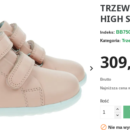
TRZEW
HIGH 
BB75
Indeks:
Trz
Kategoria:
309,

Brutto
Najniższa cena w
Ilość

Nie ma wys