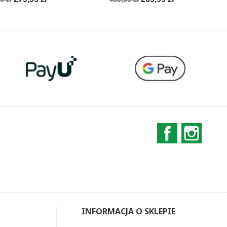
stawowa
podstawowa
Facebook
Instag
INFORMACJA O SKLEPIE