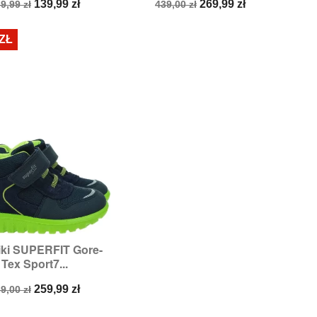
ena
Cena
Cena
Cena
139,99 zł
269,99 zł
9,99 zł
439,00 zł
odstawowa
podstawowa
 ZŁ
iki SUPERFIT Gore-

Szybki podgląd
Tex Sport7...
ozmiary:
25,
32
ena
Cena
259,99 zł
9,00 zł
odstawowa