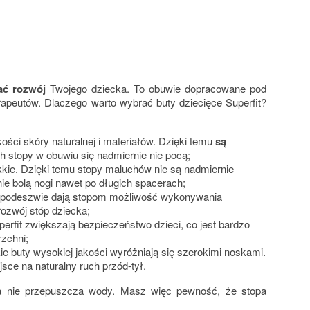
ać rozwój
Twojego dziecka. To obuwie dopracowane pod
erapeutów. Dlaczego warto wybrać buty dziecięce Superfit?
kości skóry naturalnej i materiałów. Dzięki temu
są
ch stopy w obuwiu się nadmiernie nie pocą;
kie. Dzięki temu stopy maluchów nie są nadmiernie
ie bolą nogi nawet po długich spacerach;
ej podeszwie dają stopom możliwość wykonywania
rozwój stóp dziecka;
uperfit zwiększają bezpieczeństwo dzieci, co jest bardzo
rzchni;
ie buty wysokiej jakości wyróżniają się szerokimi noskami.
ejsce na naturalny ruch przód-tył.
ra nie przepuszcza wody. Masz więc pewność, że stopa