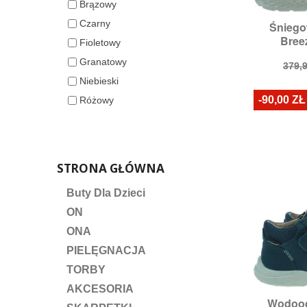
Brązowy
Czarny
Śnieg

S
Breez
Rozmia
Fioletowy
Granatowy
Cen
379,9
pod
Niebieski
-90,00 ZŁ
Różowy
STRONA GŁÓWNA
Buty Dla Dzieci
ON
ONA
PIELĘGNACJA
TORBY
AKCESORIA
Wodood

S