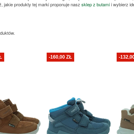
, jakie produkty tej marki proponuje nasz
sklep z butami
i wybierz id
oduktów.
Ł
-160,00 ZŁ
-132,0