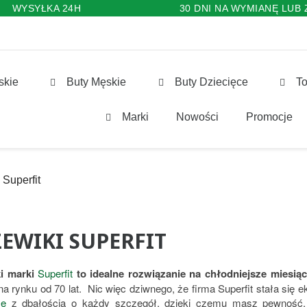
WYSYŁKA 24H
30 DNI NA WYMIANĘ LUB
skie
Buty Męskie
Buty Dziecięce
To
Marki
Nowości
Promocje
Superfit
EWIKI SUPERFIT
ki marki
Superfit
to idealne rozwiązanie na chłodniejsze miesią
 na rynku od 70 lat. Nic więc dziwnego, że firma Superfit stała się
ce
z dbałością o każdy szczegół, dzięki czemu masz pewność, ż