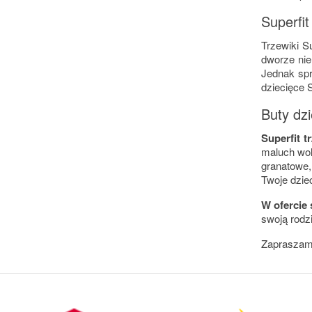
Superfit
Trzewiki S
dworze nie
Jednak spr
dziecięce S
Buty dz
Superfit 
maluch woli
granatowe,
Twoje dzie
W ofercie 
swoją rodz
Zapraszam