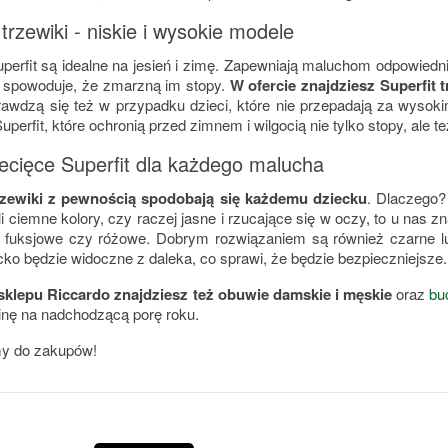
 trzewiki - niskie i wysokie modele
uperfit są idealne na jesień i zimę. Zapewniają maluchom odpowiedn
 spowoduje, że zmarzną im stopy.
W ofercie znajdziesz Superfit 
awdzą się też w przypadku dzieci, które nie przepadają za wyso
uperfit, które ochronią przed zimnem i wilgocią nie tylko stopy, ale te
iecięce Superfit dla każdego malucha
trzewiki z pewnością spodobają się każdemu dziecku
. Dlaczego?
 ciemne kolory, czy raczej jasne i rzucające się w oczy, to u nas z
 fuksjowe czy różowe. Dobrym rozwiązaniem są również czarne lu
cko będzie widoczne z daleka, co sprawi, że będzie bezpieczniejsze.
sklepu Riccardo znajdziesz też obuwie damskie i męskie
oraz
bu
inę na nadchodzącą porę roku.
y do zakupów!