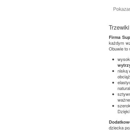
Pokazan
Trzewik
Firma Sup
każdym wzg
Obuwie to 
wysoki
wytrz
niską
obciąż
elast
natura
sztyw
ważne 
szerok
Dzięki
Dodatkowo
dziecka po