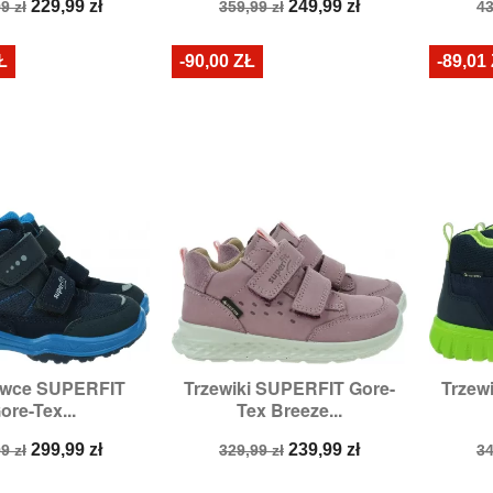
a
Cena
Cena
Cena
C
229,99 zł
249,99 zł
9 zł
359,99 zł
43
stawowa
podstawowa
p
Ł
-90,00 ZŁ
-89,01
owce SUPERFIT
Trzewiki SUPERFIT Gore-
Trzew

zybki podgląd
Szybki podgląd
ore-Tex...
Tex Breeze...
zmiary:
28
Rozmiary:
28,
29
R
a
Cena
Cena
Cena
C
299,99 zł
239,99 zł
9 zł
329,99 zł
34
stawowa
podstawowa
p