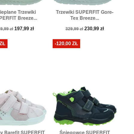
ieplane Trzewiki
Trzewiki SUPERFIT Gore-


Szybki podgląd
Szybki podgląd
ERFIT Breeze...
Tex Breeze...
iary:
24,
25,
26,
27
Rozmiary:
25,
26,
30
ena
Cena
Cena
Cena
197,99 zł
230,99 zł
9,99 zł
329,99 zł
odstawowa
podstawowa
 ZŁ
-120,00 ZŁ
y Barefit SUPERFIT
Śniegowce SUPERFIT


Szybki podgląd
Szybki podgląd