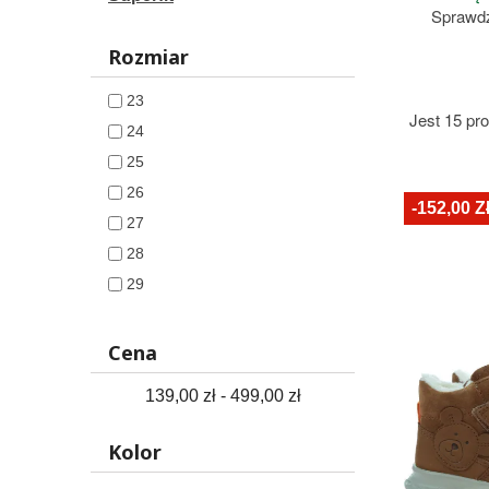
Sprawdź
Rozmiar
23
Jest 15 pr
24
25
26
-152,00 Z
27
28
29
30
31
Cena
32
139,00 zł - 499,00 zł
Kolor