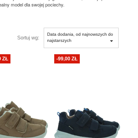
ealny model dla swojej pociechy.
Data dodania, od najnowszych do
Sortuj wg:

najstarszych
0 ZŁ
-99,00 ZŁ