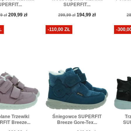
PERFIT...
SUPERFIT...
miary:
23,
26
Rozmiary:
23,
24,
25,
26,
27,
28
a
Cena
Cena
Cena
C
209,99 zł
194,99 zł
9 zł
299,99 zł
28
stawowa
podstawowa
p
Ł
-110,00 ZŁ
-300,0
lane Trzewiki
Śniegowce SUPERFIT
Tr

zybki podgląd
Szybki podgląd
FIT Breeze...
Breeze Gore-Tex...
SUP
miary:
25,
26
Rozmiary:
28