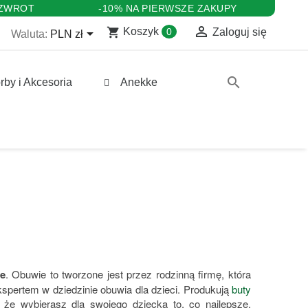
 ZWROT
-10% NA PIERWSZE ZAKUPY

shopping_cart

Koszyk
0
Zaloguj się
Waluta:
PLN zł
search
rby i Akcesoria
Anekke
ce
. Obuwie to tworzone jest przez rodzinną firmę, która
 ekspertem w dziedzinie obuwia dla dzieci. Produkują
buty
e wybierasz dla swojego dziecka to, co najlepsze.