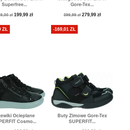
Superfree...
Gore-Tex...
Rozmiary:
26
Rozmiary:
27
ena
Cena
Cena
Cena
199,99 zł
279,99 zł
9,00 zł
399,99 zł
odstawowa
podstawowa
0 ZŁ
-169,01 ZŁ
zewiki Ocieplane
Buty Zimowe Gore-Tex


Szybki podgląd
Szybki podgląd
ERFIT Cosmo...
SUPERFIT...
Rozmiary:
27
Rozmiary:
26