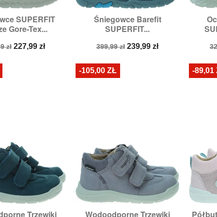
owce SUPERFIT
Śniegowce Barefit
Oc

zybki podgląd
Szybki podgląd
e Gore-Tex...
SUPERFIT...
SUP
ry:
24,
28,
29,
30
Rozmiary:
26,
28,
31
Rozm
a
Cena
Cena
Cena
C
227,99 zł
239,99 zł
9 zł
399,99 zł
32
stawowa
podstawowa
p
-105,00 ZŁ
-89,01
porne Trzewiki
Wodoodporne Trzewiki
Półbut

zybki podgląd
Szybki podgląd