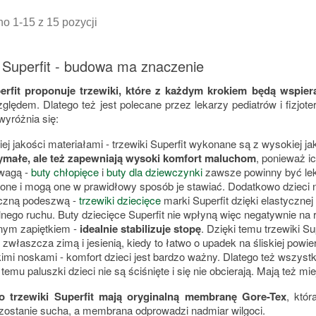
o 1-15 z 15 pozycji
i Superfit - budowa ma znaczenie
erfit proponuje trzewiki, które z każdym krokiem będą wspier
lędem. Dlatego też jest polecane przez lekarzy pediatrów i fizjot
wyróżnia się:
ej jakości materiałami - trzewiki Superfit wykonane są z wysokiej ja
ymałe, ale też zapewniają wysoki komfort maluchom
, ponieważ i
 wagą -
buty chłopięce
i
buty dla dziewczynki
zawsze powinny być lek
one i mogą one w prawidłowy sposób je stawiać. Dodatkowo dzieci n
yczną podeszwą -
trzewiki dziecięce
marki Superfit dzięki elastyczn
lnego ruchu. Buty dziecięce Superfit nie wpłyną więc negatywnie na 
nym zapiętkiem -
idealnie stabilizuje stopę
. Dzięki temu trzewiki S
zwłaszcza zimą i jesienią, kiedy to łatwo o upadek na śliskiej powie
imi noskami - komfort dzieci jest bardzo ważny. Dlatego też wszystk
 temu paluszki dzieci nie są ściśnięte i się nie obcierają. Mają też mi
 trzewiki Superfit mają oryginalną membranę Gore-Tex
, któ
zostanie sucha, a membrana odprowadzi nadmiar wilgoci.