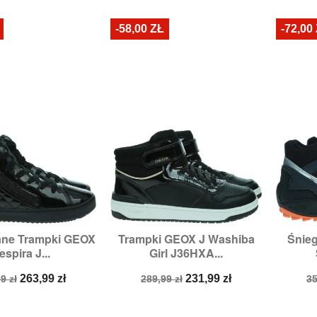
stawowa
podstawowa
p
-58,00 ZŁ
-72,00
ane Trampki GEOX
Trampki GEOX J Washiba
Śnie

zybki podgląd
Szybki podgląd
espira J...
Girl J36HXA...
miary:
32,
36
Rozmiary:
34
a
Cena
Cena
Cena
C
263,99 zł
231,99 zł
9 zł
289,99 zł
35
stawowa
podstawowa
p