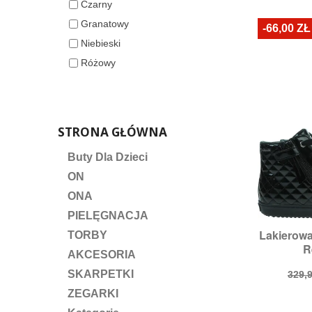
Czarny
pod
Granatowy
-66,00 ZŁ
Niebieski
Różowy
STRONA GŁÓWNA
Buty Dla Dzieci
ON
ONA
PIELĘGNACJA
Lakierow

TORBY
S
R
Roz
AKCESORIA
Cen
SKARPETKI
329,9
pod
ZEGARKI