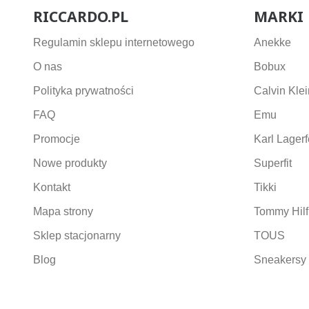
RICCARDO.PL
MARKI
Regulamin sklepu internetowego
Anekke
O nas
Bobux
Polityka prywatności
Calvin Klei
FAQ
Emu
Promocje
Karl Lagerf
Nowe produkty
Superfit
Kontakt
Tikki
Mapa strony
Tommy Hilf
Sklep stacjonarny
TOUS
Blog
Sneakersy 