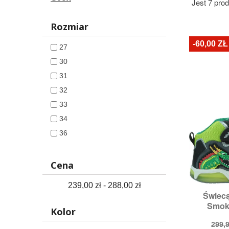
Jest 7 pro
Rozmiar
-60,00 ZŁ
27
30
31
32
33
34
36
38
Cena
239,00 zł - 288,00 zł
Świecą

S
Smoki
Roz
Kolor
Cen
299,9