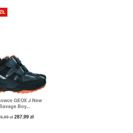
odstawowa
podstawowa
 ZŁ
gowce GEOX J New

Szybki podgląd
Savage Boy...
Rozmiary:
38
ena
Cena
287,99 zł
9,99 zł
odstawowa