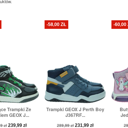
duktów.
-58,00 ZŁ
-60,00
ce Trampki Ze
Trampki GEOX J Perth Boy
But

zybki podgląd
Szybki podgląd
em GEOX J...
J367RF...
Jed
miary:
27,
30
Rozmiary:
31,
32,
33,
36
R
a
Cena
Cena
Cena
C
239,99 zł
231,99 zł
9 zł
289,99 zł
29