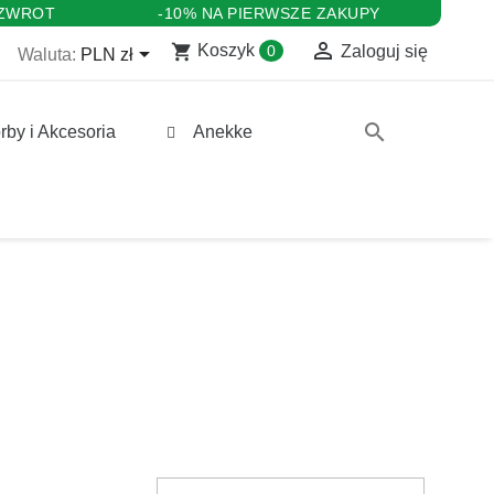
 ZWROT
-10% NA PIERWSZE ZAKUPY

shopping_cart

Koszyk
0
Zaloguj się
Waluta:
PLN zł
search
rby i Akcesoria
Anekke