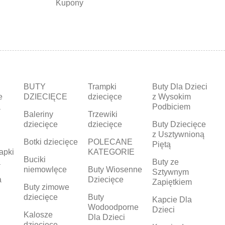
Kupony
BUTY
Trampki
Buty Dla Dzieci
e
DZIECIĘCE
dziecięce
z Wysokim
a
Podbiciem
Baleriny
Trzewiki
dziecięce
dziecięce
Buty Dziecięce
z Usztywnioną
Botki dziecięce
POLECANE
Piętą
apki
KATEGORIE
Buciki
a
Buty ze
niemowlęce
Buty Wiosenne
Sztywnym
a
Dziecięce
Zapiętkiem
Buty zimowe
dziecięce
Buty
Kapcie Dla
Wodoodporne
Dzieci
Kalosze
Dla Dzieci
dziecięce