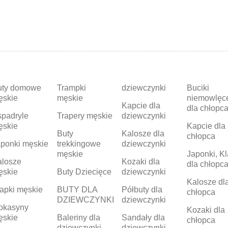
uty domowe
Trampki
dziewczynki
Buciki
ęskie
męskie
niemowlęc
Kapcie dla
dla chłopc
padryle
Trapery męskie
dziewczynki
ęskie
Kapcie dla
Buty
Kalosze dla
chłopca
ponki męskie
trekkingowe
dziewczynki
męskie
Japonki, Kl
alosze
Kozaki dla
dla chłopc
ęskie
Buty Dziecięce
dziewczynki
Kalosze dl
apki męskie
BUTY DLA
Półbuty dla
chłopca
DZIEWCZYNKI
dziewczynki
okasyny
Kozaki dla
ęskie
Baleriny dla
Sandały dla
chłopca
dziewczynki
dziewczynki