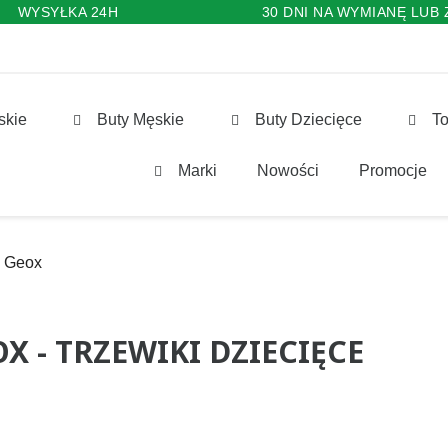
WYSYŁKA 24H
30 DNI NA WYMIANĘ LUB
skie
Buty Męskie
Buty Dziecięce
To
Marki
Nowości
Promocje
Geox
X - TRZEWIKI DZIECIĘCE