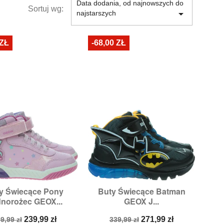
Data dodania, od najnowszych do
Sortuj wg:

najstarszych
 ZŁ
-68,00 ZŁ
y Świecące Pony
Buty Świecące Batman


Szybki podgląd
Szybki podgląd
norożec GEOX...
GEOX J...
ozmiary:
31,
34
Rozmiary:
31,
32,
33
ena
Cena
Cena
Cena
239,99 zł
271,99 zł
9,99 zł
339,99 zł