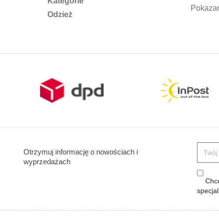
Kategorie
Pokazan
Odzież
Otrzymuj informację o nowościach i
wyprzedażach
Chcę
specja