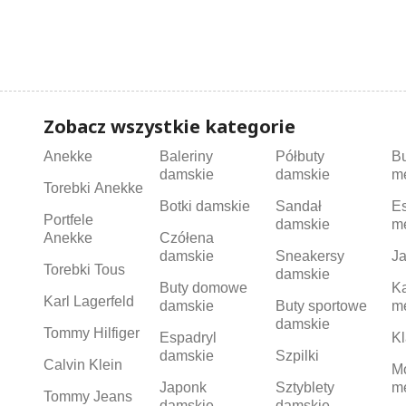
Zobacz wszystkie kategorie
Anekke
Baleriny
Półbuty
B
damskie
damskie
m
Torebki Anekke
Botki damskie
Sandał
Es
Portfele
damskie
m
Anekke
Czółena
damskie
Sneakersy
Ja
Torebki Tous
damskie
Buty domowe
K
Karl Lagerfeld
damskie
Buty sportowe
m
damskie
Tommy Hilfiger
Espadryl
Kl
damskie
Szpilki
Calvin Klein
M
Japonk
Sztyblety
m
Tommy Jeans
damskie
damskie