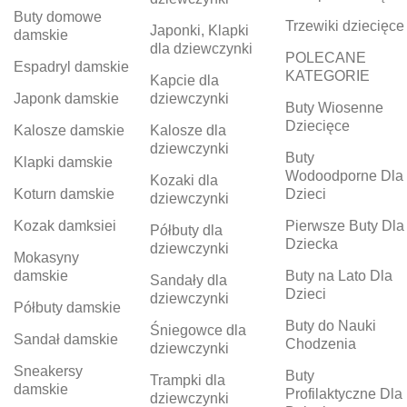
Buty domowe
Trzewiki dziecięce
Japonki, Klapki
damskie
dla dziewczynki
POLECANE
Espadryl damskie
KATEGORIE
Kapcie dla
Japonk damskie
dziewczynki
Buty Wiosenne
Dziecięce
Kalosze damskie
Kalosze dla
dziewczynki
Buty
Klapki damskie
Wodoodporne Dla
Kozaki dla
Koturn damskie
Dzieci
dziewczynki
Kozak damksiei
Pierwsze Buty Dla
Półbuty dla
Dziecka
dziewczynki
Mokasyny
damskie
Buty na Lato Dla
Sandały dla
Dzieci
dziewczynki
Półbuty damskie
Buty do Nauki
Śniegowce dla
Sandał damskie
Chodzenia
dziewczynki
Sneakersy
Buty
Trampki dla
damskie
Profilaktyczne Dla
dziewczynki