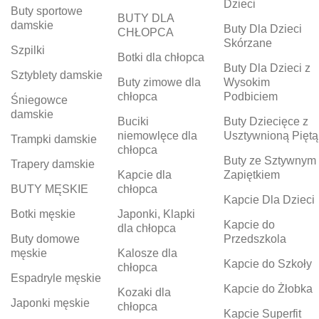
Dzieci
Buty sportowe
BUTY DLA
damskie
Buty Dla Dzieci
CHŁOPCA
Skórzane
Szpilki
Botki dla chłopca
Buty Dla Dzieci z
Sztyblety damskie
Buty zimowe dla
Wysokim
chłopca
Podbiciem
Śniegowce
damskie
Buciki
Buty Dziecięce z
niemowlęce dla
Usztywnioną Piętą
Trampki damskie
chłopca
Buty ze Sztywnym
Trapery damskie
Kapcie dla
Zapiętkiem
BUTY MĘSKIE
chłopca
Kapcie Dla Dzieci
Botki męskie
Japonki, Klapki
Kapcie do
dla chłopca
Buty domowe
Przedszkola
męskie
Kalosze dla
Kapcie do Szkoły
chłopca
Espadryle męskie
Kapcie do Żłobka
Kozaki dla
Japonki męskie
chłopca
Kapcie Superfit