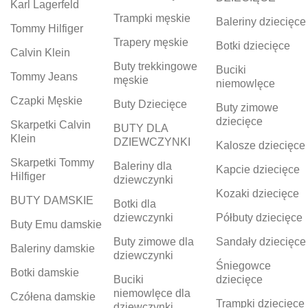
Karl Lagerfeld
Trampki męskie
Baleriny dziecięce
Tommy Hilfiger
Trapery męskie
Botki dziecięce
Calvin Klein
Buty trekkingowe
Buciki
Tommy Jeans
męskie
niemowlęce
Czapki Męskie
Buty Dziecięce
Buty zimowe
dziecięce
Skarpetki Calvin
BUTY DLA
Klein
DZIEWCZYNKI
Kalosze dziecięce
Skarpetki Tommy
Baleriny dla
Kapcie dziecięce
Hilfiger
dziewczynki
Kozaki dziecięce
BUTY DAMSKIE
Botki dla
dziewczynki
Półbuty dziecięce
Buty Emu damskie
Buty zimowe dla
Sandały dziecięce
Baleriny damskie
dziewczynki
Śniegowce
Botki damskie
Buciki
dziecięce
niemowlęce dla
Czółena damskie
Trampki dziecięce
dziewczynki