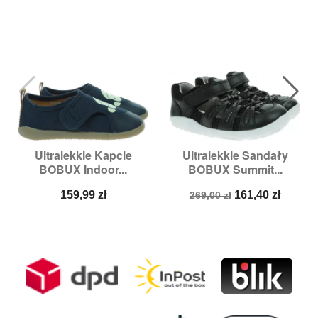
Ultralekkie Kapcie
Ultralekkie Sandały
BOBUX Indoor...
BOBUX Summit...
Cena
Cena
Cena
159,99 zł
161,40 zł
269,00 zł
podstawowa