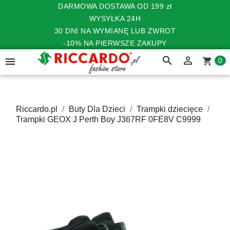
DARMOWA DOSTAWA OD 199 zł
WYSYŁKA 24H
30 DNI NA WYMIANĘ LUB ZWROT
-10% NA PIERWSZE ZAKUPY
search


shopping_cart
0
Riccardo.pl
Buty Dla Dzieci
Trampki dziecięce
Trampki GEOX J Perth Boy J367RF 0FE8V C9999