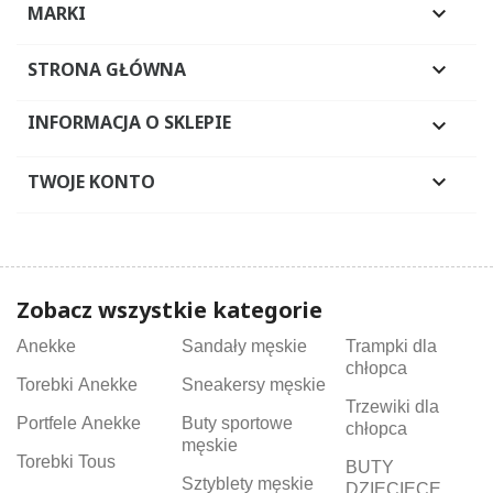
MARKI

STRONA GŁÓWNA

INFORMACJA O SKLEPIE

TWOJE KONTO

Zobacz wszystkie kategorie
Anekke
Sandały męskie
Trampki dla
chłopca
Torebki Anekke
Sneakersy męskie
Trzewiki dla
Portfele Anekke
Buty sportowe
chłopca
męskie
Torebki Tous
BUTY
Sztyblety męskie
DZIECIĘCE