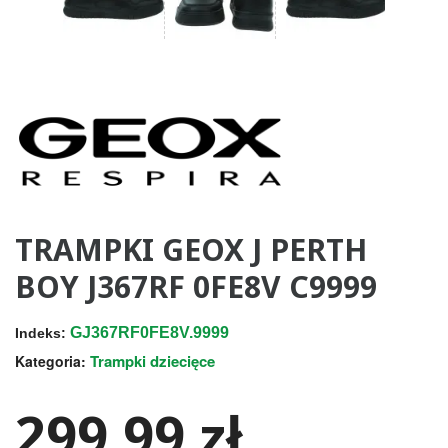
TRAMPKI GEOX J PERTH
BOY J367RF 0FE8V C9999
GJ367RF0FE8V.9999
Indeks:
Trampki dziecięce
Kategoria:
299,99 zł