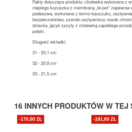
Fakty dotyczące produktu: cholewka wykonana z w
ciepłego kożuszka z membraną „te-por” zapewnia 
podeszwa, wykonana z termo-kauczuku, usztywniana
bezpieczeństwo, szeroki usztywniony nosek chroni 
dziecka, język zszyty z cholewką zapobiega przedo
polski.
Długość wkładki:
31 - 20,1 cm
32 - 20,8 cm
33 - 21,5 cm
16 INNYCH PRODUKTÓW W TEJ 
-176,00 ZŁ
-191,60 ZŁ