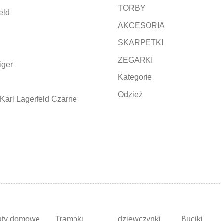
TORBY
eld
AKCESORIA
SKARPETKI
ZEGARKI
iger
Kategorie
Odzież
Karl Lagerfeld Czarne
uty domowe
Trampki
dziewczynki
Buciki