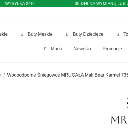
WYSYŁKA 24H
30 DNI NA WYMIANĘ LUB
skie
Buty Męskie
Buty Dziecięce
To
Marki
Nowości
Promocje
e
Wodoodporne Śniegowce MRUGAŁA Mali Bear Karmel 735