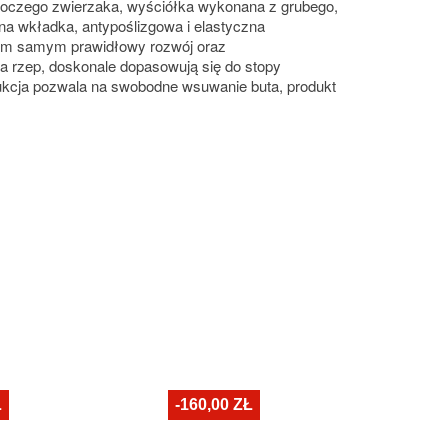
roczego zwierzaka, wyściółka wykonana z grubego,
a wkładka, antypoślizgowa i elastyczna
 tym samym prawidłowy rozwój oraz
na rzep, doskonale dopasowują się do stopy
trukcja pozwala na swobodne wsuwanie buta, produkt
Ł
-160,00 ZŁ
-1