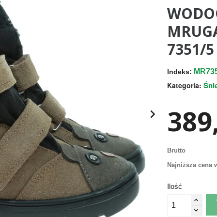
WODO
MRUGA
7351/5
MR735
Indeks:
Śni
Kategoria:
389,

Brutto
Najniższa cena w
Ilość