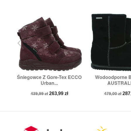
Śniegowce Z Gore-Tex ECCO
Wodoodporne 


Szybki podgląd
Szybki p
Urban...
AUSTRALIA
Rozmiary:
30,
35
Rozmiary
Cena
Cena
Cena
Ce
263,99 zł
287
439,99 zł
479,00 zł
podstawowa
podstawow