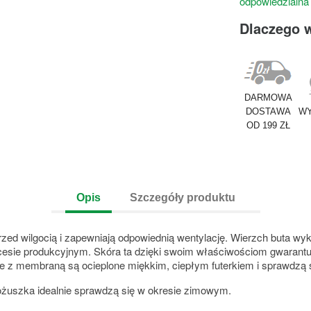
odpowiedzialna
Dlaczego 
DARMOWA
DOSTAWA
WY
OD 199 ZŁ
Opis
Szczegóły produktu
ed wilgocią i zapewniają odpowiednią wentylację. Wierzch buta wy
ocesie produkcyjnym. Skóra ta dzięki swoim właściwościom gwarant
e z membraną są ocieplone miękkim, ciepłym futerkiem i sprawdzą si
ożuszka idealnie sprawdzą się w okresie zimowym.