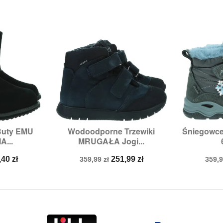
Buty EMU
Wodoodporne Trzewiki
Śniegowce


odgląd
Szybki podgląd
Sz
...
MRUGAŁA Jogi...
:
37
Rozmiary:
26
Ro
na
Cena
Cena
Cen
,40 zł
251,99 zł
359,99 zł
359,9
a
podstawowa
pod