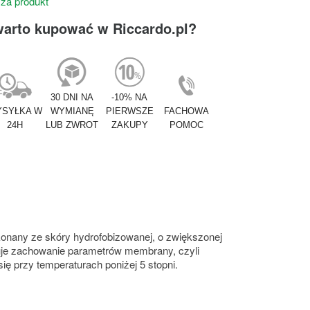
 za produkt
warto kupować w Riccardo.pl?
30 DNI NA
-10% NA
SYŁKA W
WYMIANĘ
PIERWSZE
FACHOWA
24H
LUB ZWROT
ZAKUPY
POMOC
konany ze skóry hydrofobizowanej, o zwiększonej
uje zachowanie parametrów membrany, czyli
ę przy temperaturach poniżej 5 stopni.