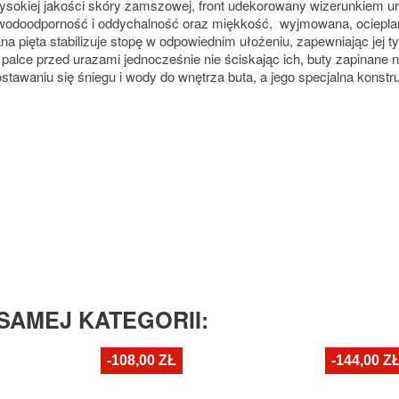
ysokiej jakości skóry zamszowej, front udekorowany wizerunkiem u
wodoodporność i oddychalność oraz miękkość, wyjmowana, ocieplan
 pięta stabilizuje stopę w odpowiednim ułożeniu, zapewniając jej
palce przed urazami jednocześnie nie ściskając ich, buty zapinane 
stawaniu się śniegu i wody do wnętrza buta, a jego specjalna kons
SAMEJ KATEGORII:
-108,00 ZŁ
-144,00 Z