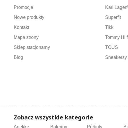
Promocje
Karl Lagerf
Nowe produkty
Superfit
Kontakt
Tikki
Mapa strony
Tommy Hilf
Sklep stacjonarny
TOUS
Blog
Sneakersy 
Zobacz wszystkie kategorie
Anekke
Baleriny
Półbuty
B