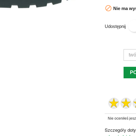

Nie ma wys
Udostępnij
P
Nie oceniłeś jes
Szczegóły doty