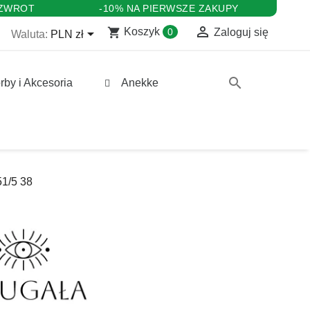
 ZWROT
-10% NA PIERWSZE ZAKUPY

shopping_cart

Koszyk
0
Zaloguj się
Waluta:
PLN zł
search
rby i Akcesoria
Anekke
1/5 38