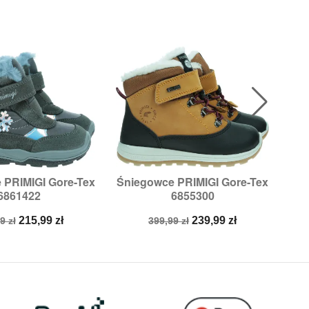
 PRIMIGI Gore-Tex
Śniegowce PRIMIGI Gore-Tex
Śni

ybki podgląd
Szybki podgląd
6861422
6855300
zmiary:
26
Rozmiary:
28,
29
a
Cena
Cena
Cena
215,99 zł
239,99 zł
9 zł
399,99 zł
stawowa
podstawowa