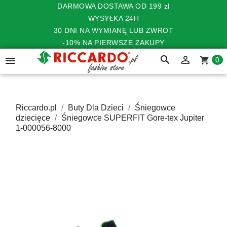
DARMOWA DOSTAWA OD 199 zł
WYSYŁKA 24H
30 DNI NA WYMIANĘ LUB ZWROT
-10% NA PIERWSZE ZAKUPY
search


shopping_cart
0
Riccardo.pl
Buty Dla Dzieci
Śniegowce
dziecięce
Śniegowce SUPERFIT Gore-tex Jupiter
1-000056-8000