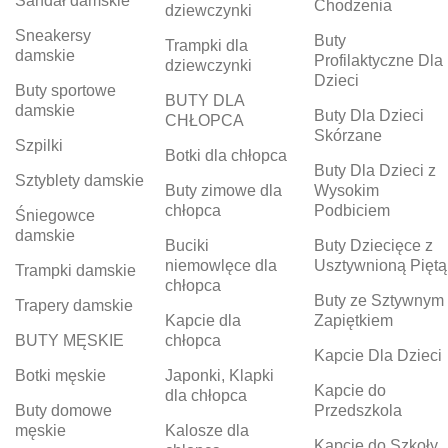
Sandał damskie
Chodzenia
dziewczynki
Sneakersy
Buty
Trampki dla
damskie
Profilaktyczne Dla
dziewczynki
Dzieci
Buty sportowe
BUTY DLA
damskie
Buty Dla Dzieci
CHŁOPCA
Skórzane
Szpilki
Botki dla chłopca
Buty Dla Dzieci z
Sztyblety damskie
Buty zimowe dla
Wysokim
chłopca
Podbiciem
Śniegowce
damskie
Buciki
Buty Dziecięce z
niemowlęce dla
Usztywnioną Piętą
Trampki damskie
chłopca
Buty ze Sztywnym
Trapery damskie
Kapcie dla
Zapiętkiem
BUTY MĘSKIE
chłopca
Kapcie Dla Dzieci
Botki męskie
Japonki, Klapki
Kapcie do
dla chłopca
Buty domowe
Przedszkola
męskie
Kalosze dla
Kapcie do Szkoły