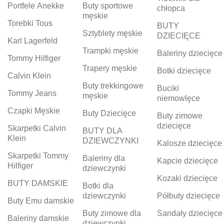
Portfele Anekke
Buty sportowe
chłopca
męskie
Torebki Tous
BUTY
Sztyblety męskie
DZIECIĘCE
Karl Lagerfeld
Trampki męskie
Baleriny dziecięce
Tommy Hilfiger
Trapery męskie
Botki dziecięce
Calvin Klein
Buty trekkingowe
Buciki
Tommy Jeans
męskie
niemowlęce
Czapki Męskie
Buty Dziecięce
Buty zimowe
dziecięce
Skarpetki Calvin
BUTY DLA
Klein
DZIEWCZYNKI
Kalosze dziecięce
Skarpetki Tommy
Baleriny dla
Kapcie dziecięce
Hilfiger
dziewczynki
Kozaki dziecięce
BUTY DAMSKIE
Botki dla
dziewczynki
Półbuty dziecięce
Buty Emu damskie
Buty zimowe dla
Sandały dziecięce
Baleriny damskie
dziewczynki