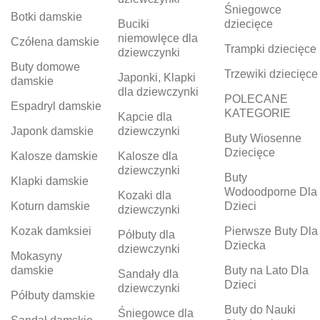
Śniegowce
Botki damskie
Buciki
dziecięce
niemowlęce dla
Czółena damskie
Trampki dziecięce
dziewczynki
Buty domowe
Trzewiki dziecięce
Japonki, Klapki
damskie
dla dziewczynki
POLECANE
Espadryl damskie
KATEGORIE
Kapcie dla
Japonk damskie
dziewczynki
Buty Wiosenne
Dziecięce
Kalosze damskie
Kalosze dla
dziewczynki
Buty
Klapki damskie
Wodoodporne Dla
Kozaki dla
Koturn damskie
Dzieci
dziewczynki
Kozak damksiei
Pierwsze Buty Dla
Półbuty dla
Dziecka
dziewczynki
Mokasyny
damskie
Buty na Lato Dla
Sandały dla
Dzieci
dziewczynki
Półbuty damskie
Buty do Nauki
Śniegowce dla