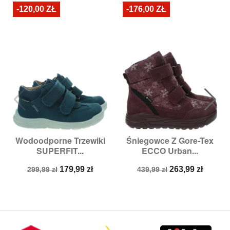
-120,00 ZŁ
-176,00 ZŁ
Wodoodporne Trzewiki
Śniegowce Z Gore-Tex
SUPERFIT...
ECCO Urban...
Cena
Cena
Cena
Cena
179,99 zł
263,99 zł
299,99 zł
439,99 zł
podstawowa
podstawowa