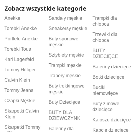
Zobacz wszystkie kategorie
Anekke
Sandały męskie
Trampki dla
chłopca
Torebki Anekke
Sneakersy męskie
Trzewiki dla
Portfele Anekke
Buty sportowe
chłopca
męskie
Torebki Tous
BUTY
Sztyblety męskie
DZIECIĘCE
Karl Lagerfeld
Trampki męskie
Baleriny dziecięce
Tommy Hilfiger
Trapery męskie
Botki dziecięce
Calvin Klein
Buty trekkingowe
Buciki
Tommy Jeans
męskie
niemowlęce
Czapki Męskie
Buty Dziecięce
Buty zimowe
dziecięce
Skarpetki Calvin
BUTY DLA
Klein
DZIEWCZYNKI
Kalosze dziecięce
Skarpetki Tommy
Baleriny dla
Kapcie dziecięce