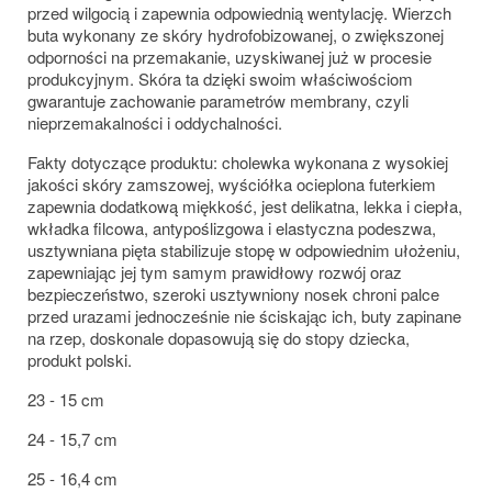
przed wilgocią i zapewnia odpowiednią wentylację. Wierzch
buta wykonany ze skóry hydrofobizowanej, o zwiększonej
odporności na przemakanie, uzyskiwanej już w procesie
produkcyjnym. Skóra ta dzięki swoim właściwościom
gwarantuje zachowanie parametrów membrany, czyli
nieprzemakalności i oddychalności.
Fakty dotyczące produktu: cholewka wykonana z wysokiej
jakości skóry zamszowej, wyściółka ocieplona futerkiem
zapewnia dodatkową miękkość, jest delikatna, lekka i ciepła,
wkładka filcowa, antypoślizgowa i elastyczna podeszwa,
usztywniana pięta stabilizuje stopę w odpowiednim ułożeniu,
zapewniając jej tym samym prawidłowy rozwój oraz
bezpieczeństwo, szeroki usztywniony nosek chroni palce
przed urazami jednocześnie nie ściskając ich, buty zapinane
na rzep, doskonale dopasowują się do stopy dziecka,
produkt polski.
23 - 15 cm
24 - 15,7 cm
25 - 16,4 cm