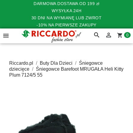
DARMOWA DOSTAWA OD 199 zł
WYSYŁKA 24H
30 DNI NA WYMIANĘ LUB ZWROT
-10% NA PIERWSZE ZAKUPY
search


shopping_cart
0
Riccardo.pl
Buty Dla Dzieci
Śniegowce
dziecięce
Śniegowce Barefoot MRUGAŁA Heli Kitty
Plum 7124/5 55