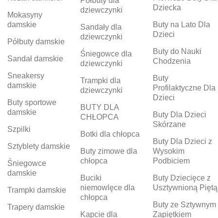
Półbuty dla
Dziecka
dziewczynki
Mokasyny
damskie
Buty na Lato Dla
Sandały dla
Dzieci
dziewczynki
Półbuty damskie
Buty do Nauki
Śniegowce dla
Sandał damskie
Chodzenia
dziewczynki
Sneakersy
Buty
Trampki dla
damskie
Profilaktyczne Dla
dziewczynki
Dzieci
Buty sportowe
BUTY DLA
damskie
Buty Dla Dzieci
CHŁOPCA
Skórzane
Szpilki
Botki dla chłopca
Buty Dla Dzieci z
Sztyblety damskie
Buty zimowe dla
Wysokim
chłopca
Podbiciem
Śniegowce
damskie
Buciki
Buty Dziecięce z
niemowlęce dla
Usztywnioną Piętą
Trampki damskie
chłopca
Buty ze Sztywnym
Trapery damskie
Kapcie dla
Zapiętkiem