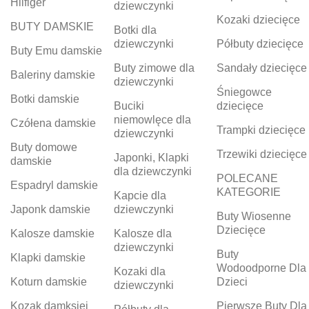
Hilfiger
dziewczynki
Kozaki dziecięce
BUTY DAMSKIE
Botki dla
dziewczynki
Półbuty dziecięce
Buty Emu damskie
Buty zimowe dla
Sandały dziecięce
Baleriny damskie
dziewczynki
Śniegowce
Botki damskie
Buciki
dziecięce
niemowlęce dla
Czółena damskie
Trampki dziecięce
dziewczynki
Buty domowe
Trzewiki dziecięce
Japonki, Klapki
damskie
dla dziewczynki
POLECANE
Espadryl damskie
KATEGORIE
Kapcie dla
Japonk damskie
dziewczynki
Buty Wiosenne
Dziecięce
Kalosze damskie
Kalosze dla
dziewczynki
Buty
Klapki damskie
Wodoodporne Dla
Kozaki dla
Koturn damskie
Dzieci
dziewczynki
Kozak damksiei
Pierwsze Buty Dla