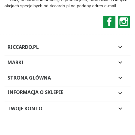
akcjach specjalnych od riccardo.pl na podany adres e-mail
Faceboo
In
RICCARDO.PL

MARKI

STRONA GŁÓWNA

INFORMACJA O SKLEPIE

TWOJE KONTO
