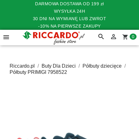
DARMOWA DOSTAWA OD 199 zł
WYSYŁKA 24H
30 DNI NA WYMIANĘ LUB ZWROT
-10% NA PIERWSZE ZAKUPY
search


shopping_cart
0
Riccardo.pl
Buty Dla Dzieci
Półbuty dziecięce
Półbuty PRIMIGI 7958522