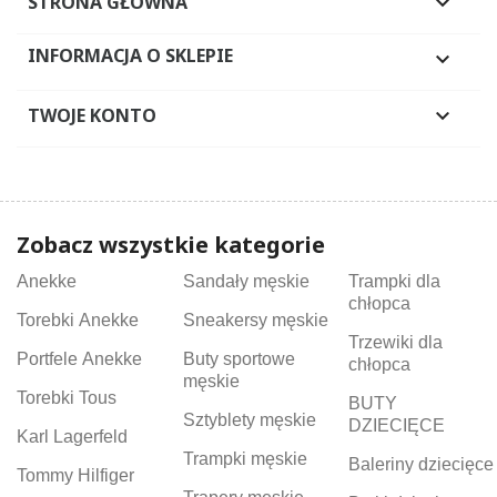
STRONA GŁÓWNA

INFORMACJA O SKLEPIE

TWOJE KONTO

Zobacz wszystkie kategorie
Anekke
Sandały męskie
Trampki dla
chłopca
Torebki Anekke
Sneakersy męskie
Trzewiki dla
Portfele Anekke
Buty sportowe
chłopca
męskie
Torebki Tous
BUTY
Sztyblety męskie
DZIECIĘCE
Karl Lagerfeld
Trampki męskie
Baleriny dziecięce
Tommy Hilfiger