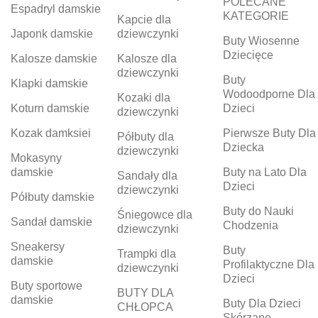
POLECANE
Espadryl damskie
KATEGORIE
Kapcie dla
Japonk damskie
dziewczynki
Buty Wiosenne
Dziecięce
Kalosze damskie
Kalosze dla
dziewczynki
Buty
Klapki damskie
Wodoodporne Dla
Kozaki dla
Koturn damskie
Dzieci
dziewczynki
Kozak damksiei
Pierwsze Buty Dla
Półbuty dla
Dziecka
dziewczynki
Mokasyny
damskie
Buty na Lato Dla
Sandały dla
Dzieci
dziewczynki
Półbuty damskie
Buty do Nauki
Śniegowce dla
Sandał damskie
Chodzenia
dziewczynki
Sneakersy
Buty
Trampki dla
damskie
Profilaktyczne Dla
dziewczynki
Dzieci
Buty sportowe
BUTY DLA
damskie
Buty Dla Dzieci
CHŁOPCA
Skórzane