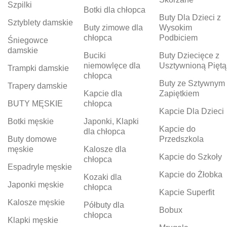
Szpilki
Botki dla chłopca
Buty Dla Dzieci z
Sztyblety damskie
Buty zimowe dla
Wysokim
chłopca
Podbiciem
Śniegowce
damskie
Buciki
Buty Dziecięce z
niemowlęce dla
Usztywnioną Piętą
Trampki damskie
chłopca
Buty ze Sztywnym
Trapery damskie
Kapcie dla
Zapiętkiem
BUTY MĘSKIE
chłopca
Kapcie Dla Dzieci
Botki męskie
Japonki, Klapki
Kapcie do
dla chłopca
Buty domowe
Przedszkola
męskie
Kalosze dla
Kapcie do Szkoły
chłopca
Espadryle męskie
Kapcie do Żłobka
Kozaki dla
Japonki męskie
chłopca
Kapcie Superfit
Kalosze męskie
Półbuty dla
Bobux
chłopca
Klapki męskie