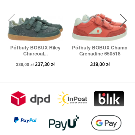
Półbuty BOBUX Riley
Półbuty BOBUX Champ
Charcoal...
Grenadine 650518
Cena
Cena
Cena
237,30 zł
319,00 zł
339,00 zł
podstawowa