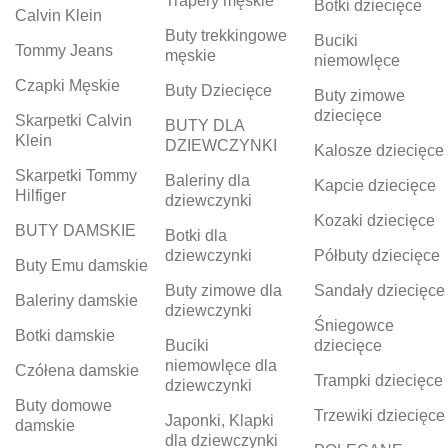
Trapery męskie
Botki dziecięce
Calvin Klein
Buty trekkingowe
Buciki
Tommy Jeans
męskie
niemowlęce
Czapki Męskie
Buty Dziecięce
Buty zimowe
dziecięce
Skarpetki Calvin
BUTY DLA
Klein
DZIEWCZYNKI
Kalosze dziecięce
Skarpetki Tommy
Baleriny dla
Kapcie dziecięce
Hilfiger
dziewczynki
Kozaki dziecięce
BUTY DAMSKIE
Botki dla
dziewczynki
Półbuty dziecięce
Buty Emu damskie
Buty zimowe dla
Sandały dziecięce
Baleriny damskie
dziewczynki
Śniegowce
Botki damskie
Buciki
dziecięce
niemowlęce dla
Czółena damskie
Trampki dziecięce
dziewczynki
Buty domowe
Trzewiki dziecięce
Japonki, Klapki
damskie
dla dziewczynki