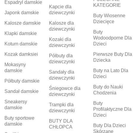
Espadryl damskie
KATEGORIE
Kapcie dla
Japonk damskie
dziewczynki
Buty Wiosenne
Dziecięce
Kalosze damskie
Kalosze dla
dziewczynki
Buty
Klapki damskie
Wodoodporne Dla
Kozaki dla
Koturn damskie
Dzieci
dziewczynki
Kozak damksiei
Pierwsze Buty Dla
Półbuty dla
Dziecka
dziewczynki
Mokasyny
damskie
Buty na Lato Dla
Sandały dla
Dzieci
dziewczynki
Półbuty damskie
Buty do Nauki
Śniegowce dla
Sandał damskie
Chodzenia
dziewczynki
Sneakersy
Buty
Trampki dla
damskie
Profilaktyczne Dla
dziewczynki
Dzieci
Buty sportowe
BUTY DLA
damskie
Buty Dla Dzieci
CHŁOPCA
Skórzane