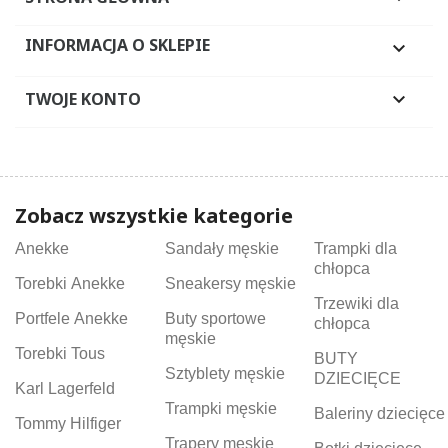
INFORMACJA O SKLEPIE

TWOJE KONTO

Zobacz wszystkie kategorie
Anekke
Sandały męskie
Trampki dla
chłopca
Torebki Anekke
Sneakersy męskie
Trzewiki dla
Portfele Anekke
Buty sportowe
chłopca
męskie
Torebki Tous
BUTY
Sztyblety męskie
DZIECIĘCE
Karl Lagerfeld
Trampki męskie
Baleriny dziecięce
Tommy Hilfiger
Trapery męskie