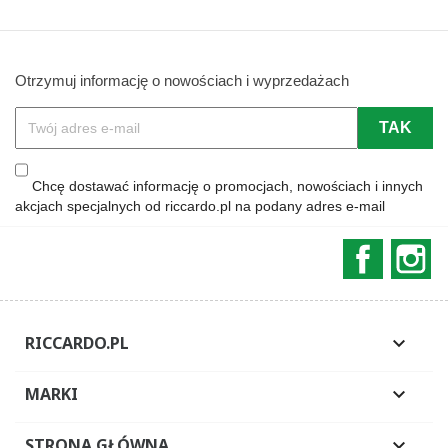
Otrzymuj informację o nowościach i wyprzedażach
Chcę dostawać informację o promocjach, nowościach i innych
akcjach specjalnych od riccardo.pl na podany adres e-mail
Faceboo
In
RICCARDO.PL

MARKI

STRONA GŁÓWNA
