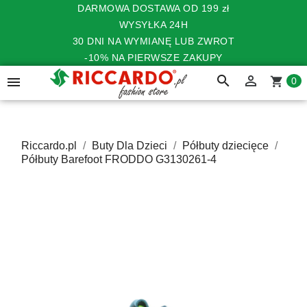
DARMOWA DOSTAWA OD 199 zł
WYSYŁKA 24H
30 DNI NA WYMIANĘ LUB ZWROT
-10% NA PIERWSZE ZAKUPY
search


shopping_cart
0
Riccardo.pl
Buty Dla Dzieci
Półbuty dziecięce
Półbuty Barefoot FRODDO G3130261-4