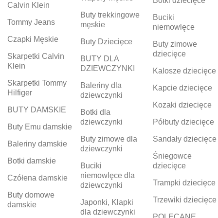
Botki dziecięce
Calvin Klein
Buty trekkingowe
Buciki
Tommy Jeans
męskie
niemowlęce
Czapki Męskie
Buty Dziecięce
Buty zimowe
dziecięce
Skarpetki Calvin
BUTY DLA
Klein
DZIEWCZYNKI
Kalosze dziecięce
Skarpetki Tommy
Baleriny dla
Kapcie dziecięce
Hilfiger
dziewczynki
Kozaki dziecięce
BUTY DAMSKIE
Botki dla
dziewczynki
Półbuty dziecięce
Buty Emu damskie
Buty zimowe dla
Sandały dziecięce
Baleriny damskie
dziewczynki
Śniegowce
Botki damskie
Buciki
dziecięce
niemowlęce dla
Czółena damskie
Trampki dziecięce
dziewczynki
Buty domowe
Trzewiki dziecięce
Japonki, Klapki
damskie
dla dziewczynki
POLECANE