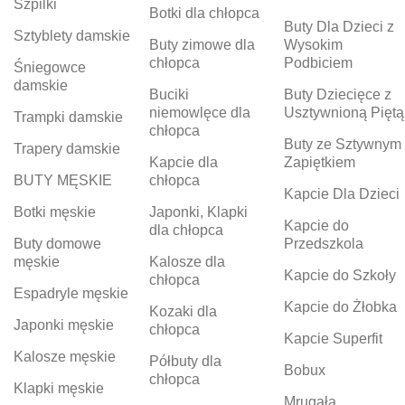
Szpilki
Botki dla chłopca
Buty Dla Dzieci z
Sztyblety damskie
Buty zimowe dla
Wysokim
chłopca
Podbiciem
Śniegowce
damskie
Buciki
Buty Dziecięce z
niemowlęce dla
Usztywnioną Piętą
Trampki damskie
chłopca
Buty ze Sztywnym
Trapery damskie
Kapcie dla
Zapiętkiem
BUTY MĘSKIE
chłopca
Kapcie Dla Dzieci
Botki męskie
Japonki, Klapki
Kapcie do
dla chłopca
Buty domowe
Przedszkola
męskie
Kalosze dla
Kapcie do Szkoły
chłopca
Espadryle męskie
Kapcie do Żłobka
Kozaki dla
Japonki męskie
chłopca
Kapcie Superfit
Kalosze męskie
Półbuty dla
Bobux
chłopca
Klapki męskie
Mrugała