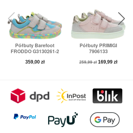
Półbuty Barefoot
Półbuty PRIMIGI
FRODDO G3130261-2
7906133
Cena
Cena
Cena
359,00 zł
169,99 zł
259,99 zł
podstawowa