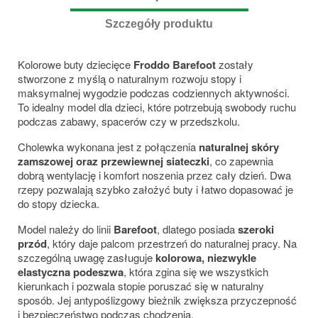
Szczegóły produktu
Kolorowe buty dziecięce
Froddo Barefoot
zostały
stworzone z myślą o naturalnym rozwoju stopy i
maksymalnej wygodzie podczas codziennych aktywności.
To idealny model dla dzieci, które potrzebują swobody ruchu
podczas zabawy, spacerów czy w przedszkolu.
Cholewka wykonana jest z połączenia
naturalnej skóry
zamszowej oraz przewiewnej siateczki
, co zapewnia
dobrą wentylację i komfort noszenia przez cały dzień. Dwa
rzepy pozwalają szybko założyć buty i łatwo dopasować je
do stopy dziecka.
Model należy do linii
Barefoot
, dlatego posiada
szeroki
przód
, który daje palcom przestrzeń do naturalnej pracy. Na
szczególną uwagę zasługuje
kolorowa, niezwykle
elastyczna podeszwa
, która zgina się we wszystkich
kierunkach i pozwala stopie poruszać się w naturalny
sposób. Jej antypoślizgowy bieżnik zwiększa przyczepność
i bezpieczeństwo podczas chodzenia.