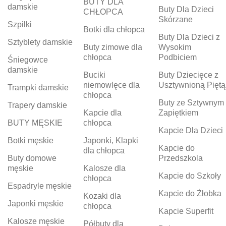
BUTY DLA
damskie
Buty Dla Dzieci
CHŁOPCA
Skórzane
Szpilki
Botki dla chłopca
Buty Dla Dzieci z
Sztyblety damskie
Buty zimowe dla
Wysokim
chłopca
Podbiciem
Śniegowce
damskie
Buciki
Buty Dziecięce z
niemowlęce dla
Usztywnioną Piętą
Trampki damskie
chłopca
Buty ze Sztywnym
Trapery damskie
Kapcie dla
Zapiętkiem
BUTY MĘSKIE
chłopca
Kapcie Dla Dzieci
Botki męskie
Japonki, Klapki
Kapcie do
dla chłopca
Buty domowe
Przedszkola
męskie
Kalosze dla
Kapcie do Szkoły
chłopca
Espadryle męskie
Kapcie do Żłobka
Kozaki dla
Japonki męskie
chłopca
Kapcie Superfit
Kalosze męskie
Półbuty dla