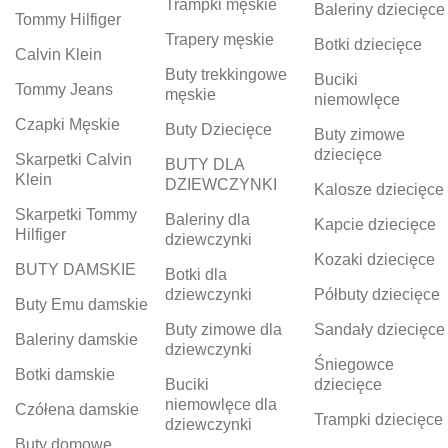
Trampki męskie
Baleriny dziecięce
Tommy Hilfiger
Trapery męskie
Botki dziecięce
Calvin Klein
Buty trekkingowe
Buciki
Tommy Jeans
męskie
niemowlęce
Czapki Męskie
Buty Dziecięce
Buty zimowe
dziecięce
Skarpetki Calvin
BUTY DLA
Klein
DZIEWCZYNKI
Kalosze dziecięce
Skarpetki Tommy
Baleriny dla
Kapcie dziecięce
Hilfiger
dziewczynki
Kozaki dziecięce
BUTY DAMSKIE
Botki dla
dziewczynki
Półbuty dziecięce
Buty Emu damskie
Buty zimowe dla
Sandały dziecięce
Baleriny damskie
dziewczynki
Śniegowce
Botki damskie
Buciki
dziecięce
niemowlęce dla
Czółena damskie
Trampki dziecięce
dziewczynki
Buty domowe