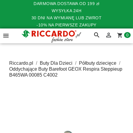
DARMOWA DOSTAWA OD 199 zł
WYSYŁKA 24H
30 DNI NA WYMIANĘ LUB ZWROT
-10% NA PIERWSZE ZAKUPY
search


shopping_cart
0
Riccardo.pl
Buty Dla Dzieci
Półbuty dziecięce
Oddychające Buty Barefoot GEOX Respira Steppieup
B465WA 00085 C4002