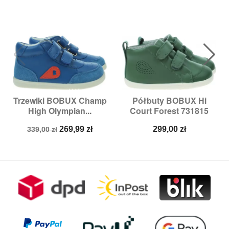
Trzewiki BOBUX Champ
Półbuty BOBUX Hi
High Olympian...
Court Forest 731815
Cena
Cena
Cena
269,99 zł
299,00 zł
339,00 zł
podstawowa