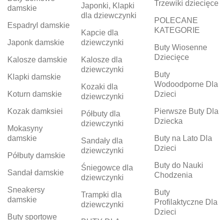
Trzewiki dziecięce
Japonki, Klapki
damskie
dla dziewczynki
POLECANE
Espadryl damskie
KATEGORIE
Kapcie dla
Japonk damskie
dziewczynki
Buty Wiosenne
Dziecięce
Kalosze damskie
Kalosze dla
dziewczynki
Buty
Klapki damskie
Wodoodporne Dla
Kozaki dla
Koturn damskie
Dzieci
dziewczynki
Kozak damksiei
Pierwsze Buty Dla
Półbuty dla
Dziecka
dziewczynki
Mokasyny
damskie
Buty na Lato Dla
Sandały dla
Dzieci
dziewczynki
Półbuty damskie
Buty do Nauki
Śniegowce dla
Sandał damskie
Chodzenia
dziewczynki
Sneakersy
Buty
Trampki dla
damskie
Profilaktyczne Dla
dziewczynki
Dzieci
Buty sportowe