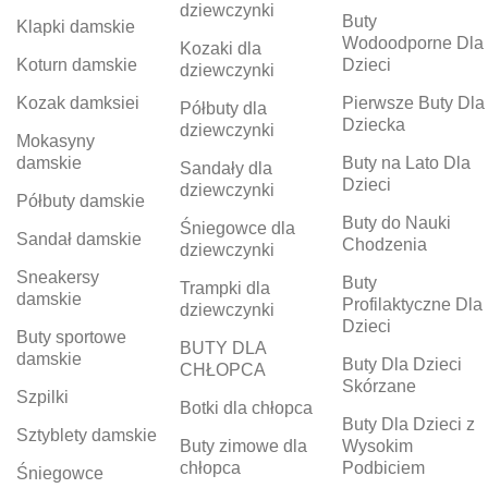
dziewczynki
Buty
Klapki damskie
Wodoodporne Dla
Kozaki dla
Koturn damskie
Dzieci
dziewczynki
Kozak damksiei
Pierwsze Buty Dla
Półbuty dla
Dziecka
dziewczynki
Mokasyny
damskie
Buty na Lato Dla
Sandały dla
Dzieci
dziewczynki
Półbuty damskie
Buty do Nauki
Śniegowce dla
Sandał damskie
Chodzenia
dziewczynki
Sneakersy
Buty
Trampki dla
damskie
Profilaktyczne Dla
dziewczynki
Dzieci
Buty sportowe
BUTY DLA
damskie
Buty Dla Dzieci
CHŁOPCA
Skórzane
Szpilki
Botki dla chłopca
Buty Dla Dzieci z
Sztyblety damskie
Buty zimowe dla
Wysokim
chłopca
Podbiciem
Śniegowce