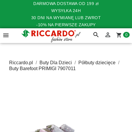
DARMOWA DOSTAWA OD 199 zł
WYSYŁKA 24H
30 DNI NA WYMIANĘ LUB ZWROT
-10% NA PIERWSZE ZAKUPY
search


shopping_cart
0
Riccardo.pl
Buty Dla Dzieci
Półbuty dziecięce
Buty Barefoot PRIMIGI 7907011