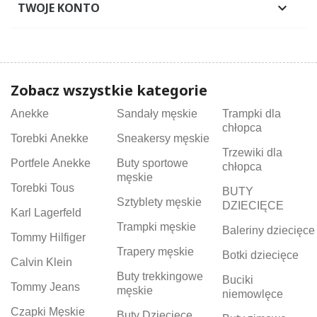
TWOJE KONTO

Zobacz wszystkie kategorie
Anekke
Sandały męskie
Trampki dla
chłopca
Torebki Anekke
Sneakersy męskie
Trzewiki dla
Portfele Anekke
Buty sportowe
chłopca
męskie
Torebki Tous
BUTY
Sztyblety męskie
DZIECIĘCE
Karl Lagerfeld
Trampki męskie
Baleriny dziecięce
Tommy Hilfiger
Trapery męskie
Botki dziecięce
Calvin Klein
Buty trekkingowe
Buciki
Tommy Jeans
męskie
niemowlęce
Czapki Męskie
Buty Dziecięce