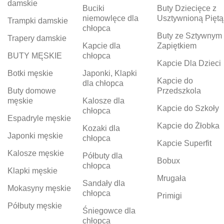
damskie
Buciki
Buty Dziecięce z
niemowlęce dla
Usztywnioną Piętą
Trampki damskie
chłopca
Buty ze Sztywnym
Trapery damskie
Kapcie dla
Zapiętkiem
BUTY MĘSKIE
chłopca
Kapcie Dla Dzieci
Botki męskie
Japonki, Klapki
Kapcie do
dla chłopca
Buty domowe
Przedszkola
męskie
Kalosze dla
Kapcie do Szkoły
chłopca
Espadryle męskie
Kapcie do Żłobka
Kozaki dla
Japonki męskie
chłopca
Kapcie Superfit
Kalosze męskie
Półbuty dla
Bobux
chłopca
Klapki męskie
Mrugała
Sandały dla
Mokasyny męskie
chłopca
Primigi
Półbuty męskie
Śniegowce dla
chłopca