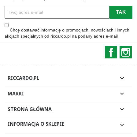
Chcę dostawać informację o promocjach, nowościach i innych
akcjach specjalnych od riccardo.pl na podany adres e-mail
Faceboo
In
RICCARDO.PL

MARKI

STRONA GŁÓWNA

INFORMACJA O SKLEPIE
