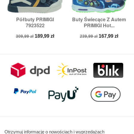
Półbuty PRIMIGI
Buty Świecące Z Autem
7923522
PRIMIGI Hot...
Cena
Cena
Cena
Cena
189,99 zł
167,99 zł
309,99 zł
239,99 zł
podstawowa
podstawowa
Otrzymuj informację o nowościach i wyprzedażach