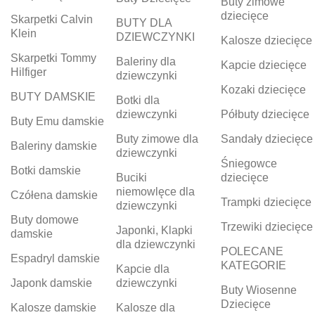
Buty zimowe
dziecięce
Skarpetki Calvin
BUTY DLA
Klein
DZIEWCZYNKI
Kalosze dziecięce
Skarpetki Tommy
Baleriny dla
Kapcie dziecięce
Hilfiger
dziewczynki
Kozaki dziecięce
BUTY DAMSKIE
Botki dla
dziewczynki
Półbuty dziecięce
Buty Emu damskie
Buty zimowe dla
Sandały dziecięce
Baleriny damskie
dziewczynki
Śniegowce
Botki damskie
Buciki
dziecięce
niemowlęce dla
Czółena damskie
Trampki dziecięce
dziewczynki
Buty domowe
Trzewiki dziecięce
Japonki, Klapki
damskie
dla dziewczynki
POLECANE
Espadryl damskie
KATEGORIE
Kapcie dla
Japonk damskie
dziewczynki
Buty Wiosenne
Dziecięce
Kalosze damskie
Kalosze dla