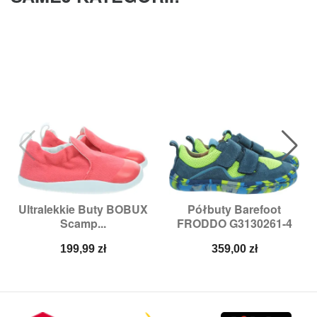
Ultralekkie Buty BOBUX
Półbuty Barefoot
Scamp...
FRODDO G3130261-4
Cena
Cena
199,99 zł
359,00 zł