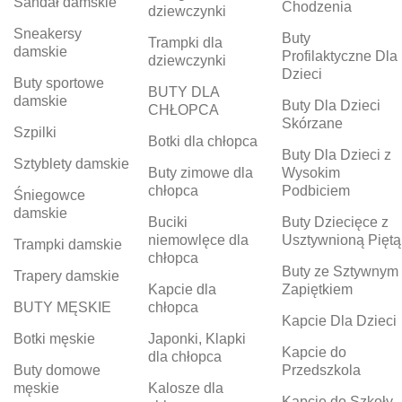
Sandał damskie
Chodzenia
dziewczynki
Sneakersy
Buty
Trampki dla
damskie
Profilaktyczne Dla
dziewczynki
Dzieci
Buty sportowe
BUTY DLA
damskie
Buty Dla Dzieci
CHŁOPCA
Skórzane
Szpilki
Botki dla chłopca
Buty Dla Dzieci z
Sztyblety damskie
Buty zimowe dla
Wysokim
chłopca
Podbiciem
Śniegowce
damskie
Buciki
Buty Dziecięce z
niemowlęce dla
Usztywnioną Piętą
Trampki damskie
chłopca
Buty ze Sztywnym
Trapery damskie
Kapcie dla
Zapiętkiem
BUTY MĘSKIE
chłopca
Kapcie Dla Dzieci
Botki męskie
Japonki, Klapki
Kapcie do
dla chłopca
Buty domowe
Przedszkola
męskie
Kalosze dla
Kapcie do Szkoły