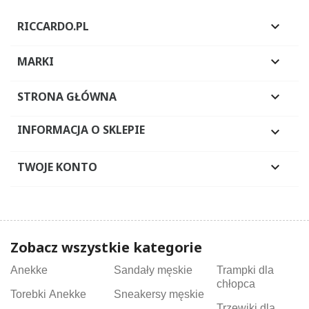
RICCARDO.PL

MARKI

STRONA GŁÓWNA

INFORMACJA O SKLEPIE

TWOJE KONTO

Zobacz wszystkie kategorie
Anekke
Sandały męskie
Trampki dla
chłopca
Torebki Anekke
Sneakersy męskie
Trzewiki dla