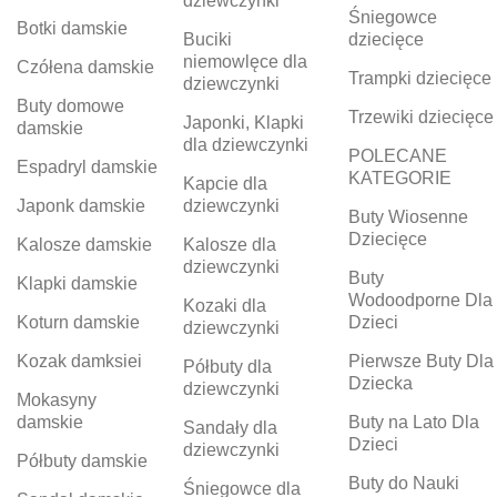
dziewczynki
Śniegowce
Botki damskie
Buciki
dziecięce
niemowlęce dla
Czółena damskie
Trampki dziecięce
dziewczynki
Buty domowe
Trzewiki dziecięce
Japonki, Klapki
damskie
dla dziewczynki
POLECANE
Espadryl damskie
KATEGORIE
Kapcie dla
Japonk damskie
dziewczynki
Buty Wiosenne
Dziecięce
Kalosze damskie
Kalosze dla
dziewczynki
Buty
Klapki damskie
Wodoodporne Dla
Kozaki dla
Koturn damskie
Dzieci
dziewczynki
Kozak damksiei
Pierwsze Buty Dla
Półbuty dla
Dziecka
dziewczynki
Mokasyny
damskie
Buty na Lato Dla
Sandały dla
Dzieci
dziewczynki
Półbuty damskie
Buty do Nauki
Śniegowce dla