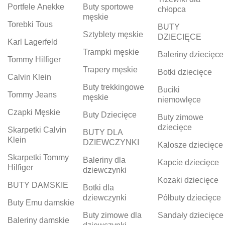
Portfele Anekke
Buty sportowe
chłopca
męskie
Torebki Tous
BUTY
Sztyblety męskie
DZIECIĘCE
Karl Lagerfeld
Trampki męskie
Baleriny dziecięce
Tommy Hilfiger
Trapery męskie
Botki dziecięce
Calvin Klein
Buty trekkingowe
Buciki
Tommy Jeans
męskie
niemowlęce
Czapki Męskie
Buty Dziecięce
Buty zimowe
dziecięce
Skarpetki Calvin
BUTY DLA
Klein
DZIEWCZYNKI
Kalosze dziecięce
Skarpetki Tommy
Baleriny dla
Kapcie dziecięce
Hilfiger
dziewczynki
Kozaki dziecięce
BUTY DAMSKIE
Botki dla
dziewczynki
Półbuty dziecięce
Buty Emu damskie
Buty zimowe dla
Sandały dziecięce
Baleriny damskie