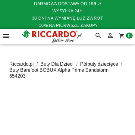
DARMOWA DOSTAWA OD 199 zł
WYSYŁKA 24H
30 DNI NA WYMIANĘ LUB ZWROT
-10% NA PIERWSZE ZAKUPY
search


shopping_cart
0
Riccardo.pl
Buty Dla Dzieci
Półbuty dziecięce
Buty Barefoot BOBUX Alpha Prime Sandstorm
654203