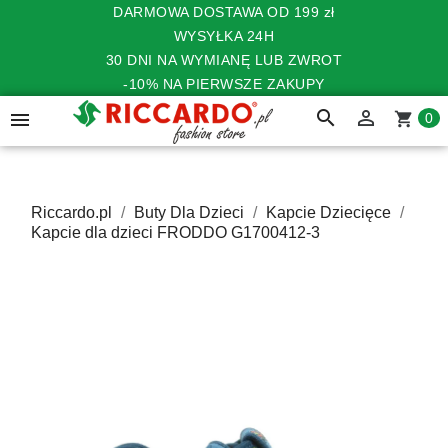
DARMOWA DOSTAWA OD 199 zł
WYSYŁKA 24H
30 DNI NA WYMIANĘ LUB ZWROT
-10% NA PIERWSZE ZAKUPY
search


shopping_cart
0
Riccardo.pl
Buty Dla Dzieci
Kapcie Dziecięce
Kapcie dla dzieci FRODDO G1700412-3