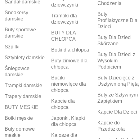
Sandał damskie
Chodzenia
dziewczynki
Sneakersy
Buty
Trampki dla
damskie
Profilaktyczne Dla
dziewczynki
Dzieci
Buty sportowe
BUTY DLA
damskie
Buty Dla Dzieci
CHŁOPCA
Skórzane
Szpilki
Botki dla chłopca
Buty Dla Dzieci z
Sztyblety damskie
Buty zimowe dla
Wysokim
chłopca
Podbiciem
Śniegowce
damskie
Buciki
Buty Dziecięce z
niemowlęce dla
Usztywnioną Piętą
Trampki damskie
chłopca
Buty ze Sztywnym
Trapery damskie
Kapcie dla
Zapiętkiem
BUTY MĘSKIE
chłopca
Kapcie Dla Dzieci
Botki męskie
Japonki, Klapki
Kapcie do
dla chłopca
Buty domowe
Przedszkola
męskie
Kalosze dla