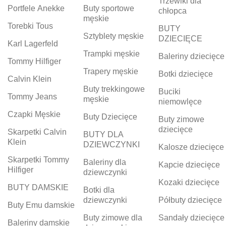
Trzewiki dla
Portfele Anekke
Buty sportowe
chłopca
męskie
Torebki Tous
BUTY
Sztyblety męskie
DZIECIĘCE
Karl Lagerfeld
Trampki męskie
Baleriny dziecięce
Tommy Hilfiger
Trapery męskie
Botki dziecięce
Calvin Klein
Buty trekkingowe
Buciki
Tommy Jeans
męskie
niemowlęce
Czapki Męskie
Buty Dziecięce
Buty zimowe
dziecięce
Skarpetki Calvin
BUTY DLA
Klein
DZIEWCZYNKI
Kalosze dziecięce
Skarpetki Tommy
Baleriny dla
Kapcie dziecięce
Hilfiger
dziewczynki
Kozaki dziecięce
BUTY DAMSKIE
Botki dla
dziewczynki
Półbuty dziecięce
Buty Emu damskie
Buty zimowe dla
Sandały dziecięce
Baleriny damskie