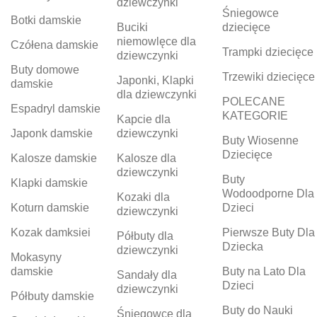
dziewczynki
Śniegowce
Botki damskie
Buciki
dziecięce
niemowlęce dla
Czółena damskie
Trampki dziecięce
dziewczynki
Buty domowe
Trzewiki dziecięce
Japonki, Klapki
damskie
dla dziewczynki
POLECANE
Espadryl damskie
KATEGORIE
Kapcie dla
Japonk damskie
dziewczynki
Buty Wiosenne
Dziecięce
Kalosze damskie
Kalosze dla
dziewczynki
Buty
Klapki damskie
Wodoodporne Dla
Kozaki dla
Koturn damskie
Dzieci
dziewczynki
Kozak damksiei
Pierwsze Buty Dla
Półbuty dla
Dziecka
dziewczynki
Mokasyny
damskie
Buty na Lato Dla
Sandały dla
Dzieci
dziewczynki
Półbuty damskie
Buty do Nauki
Śniegowce dla