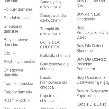
damskie
Buty na Lato Dla
Sandały dla
Dzieci
dziewczynki
Półbuty damskie
Buty do Nauki
Śniegowce dla
Sandał damskie
Chodzenia
dziewczynki
Sneakersy
Buty
Trampki dla
damskie
Profilaktyczne Dla
dziewczynki
Dzieci
Buty sportowe
BUTY DLA
damskie
Buty Dla Dzieci
CHŁOPCA
Skórzane
Szpilki
Botki dla chłopca
Buty Dla Dzieci z
Sztyblety damskie
Buty zimowe dla
Wysokim
chłopca
Podbiciem
Śniegowce
damskie
Buciki
Buty Dziecięce z
niemowlęce dla
Usztywnioną Piętą
Trampki damskie
chłopca
Buty ze Sztywnym
Trapery damskie
Kapcie dla
Zapiętkiem
BUTY MĘSKIE
chłopca
Kapcie Dla Dzieci