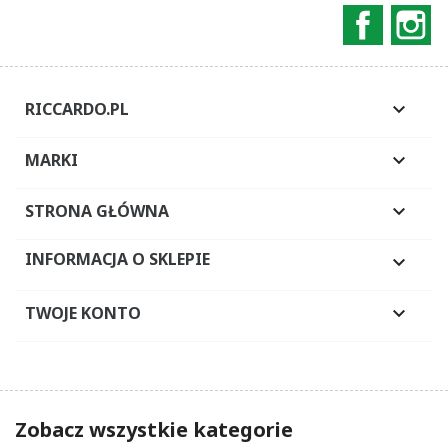
Faceboo
In
RICCARDO.PL

MARKI

STRONA GŁÓWNA

INFORMACJA O SKLEPIE

TWOJE KONTO

Zobacz wszystkie kategorie