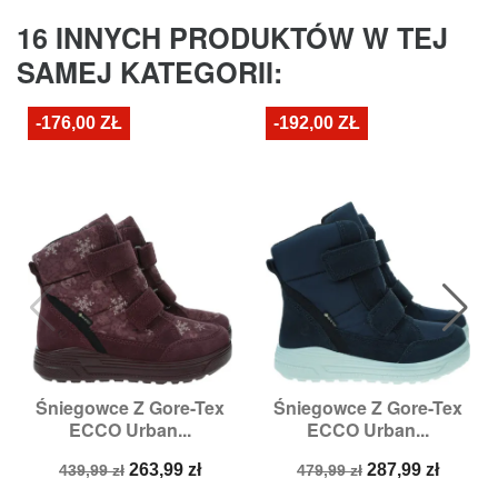
16 INNYCH PRODUKTÓW W TEJ
SAMEJ KATEGORII:
-176,00 ZŁ
-192,00 ZŁ
Śniegowce Z Gore-Tex
Śniegowce Z Gore-Tex
ECCO Urban...
ECCO Urban...
Cena
Cena
Cena
Cena
263,99 zł
287,99 zł
439,99 zł
479,99 zł
podstawowa
podstawowa