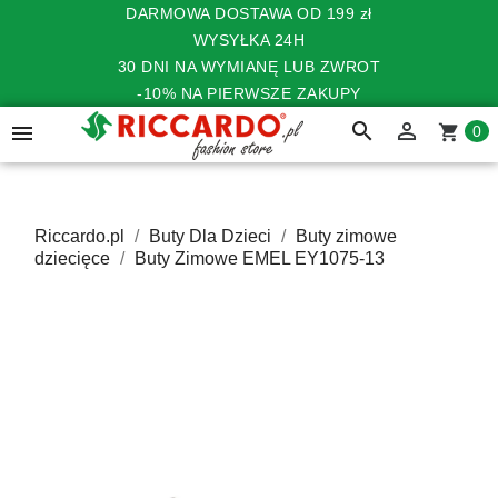
DARMOWA DOSTAWA OD 199 zł
WYSYŁKA 24H
30 DNI NA WYMIANĘ LUB ZWROT
-10% NA PIERWSZE ZAKUPY
search


shopping_cart
0
Riccardo.pl
Buty Dla Dzieci
Buty zimowe
dziecięce
Buty Zimowe EMEL EY1075-13