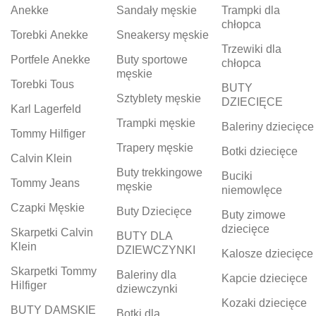
Anekke
Sandały męskie
Trampki dla
chłopca
Torebki Anekke
Sneakersy męskie
Trzewiki dla
Portfele Anekke
Buty sportowe
chłopca
męskie
Torebki Tous
BUTY
Sztyblety męskie
DZIECIĘCE
Karl Lagerfeld
Trampki męskie
Baleriny dziecięce
Tommy Hilfiger
Trapery męskie
Botki dziecięce
Calvin Klein
Buty trekkingowe
Buciki
Tommy Jeans
męskie
niemowlęce
Czapki Męskie
Buty Dziecięce
Buty zimowe
dziecięce
Skarpetki Calvin
BUTY DLA
Klein
DZIEWCZYNKI
Kalosze dziecięce
Skarpetki Tommy
Baleriny dla
Kapcie dziecięce
Hilfiger
dziewczynki
Kozaki dziecięce
BUTY DAMSKIE
Botki dla