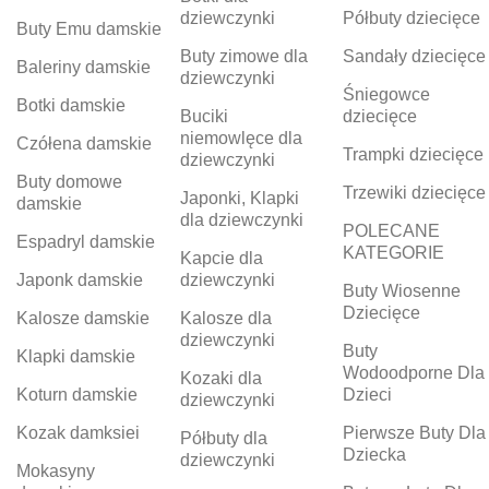
dziewczynki
Półbuty dziecięce
Buty Emu damskie
Buty zimowe dla
Sandały dziecięce
Baleriny damskie
dziewczynki
Śniegowce
Botki damskie
Buciki
dziecięce
niemowlęce dla
Czółena damskie
Trampki dziecięce
dziewczynki
Buty domowe
Trzewiki dziecięce
Japonki, Klapki
damskie
dla dziewczynki
POLECANE
Espadryl damskie
KATEGORIE
Kapcie dla
Japonk damskie
dziewczynki
Buty Wiosenne
Dziecięce
Kalosze damskie
Kalosze dla
dziewczynki
Buty
Klapki damskie
Wodoodporne Dla
Kozaki dla
Koturn damskie
Dzieci
dziewczynki
Kozak damksiei
Pierwsze Buty Dla
Półbuty dla
Dziecka
dziewczynki
Mokasyny