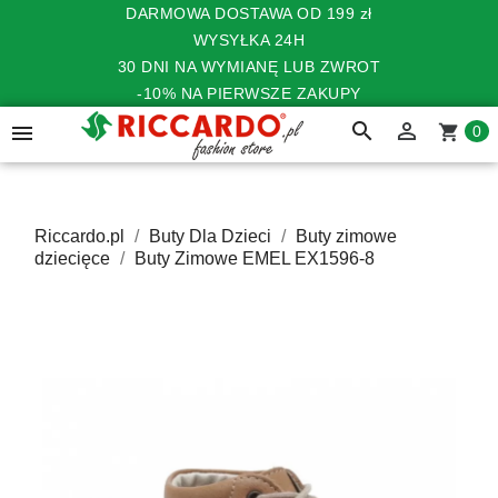
DARMOWA DOSTAWA OD 199 zł
WYSYŁKA 24H
30 DNI NA WYMIANĘ LUB ZWROT
-10% NA PIERWSZE ZAKUPY
search


shopping_cart
0
Riccardo.pl
Buty Dla Dzieci
Buty zimowe
dziecięce
Buty Zimowe EMEL EX1596-8