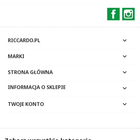
Faceboo
In
RICCARDO.PL

MARKI

STRONA GŁÓWNA

INFORMACJA O SKLEPIE

TWOJE KONTO
