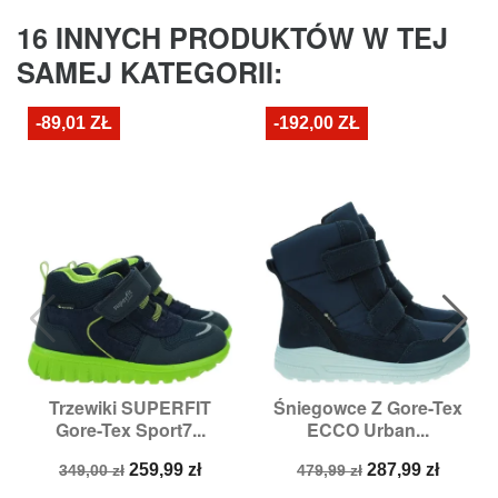
16 INNYCH PRODUKTÓW W TEJ
SAMEJ KATEGORII:
-89,01 ZŁ
-192,00 ZŁ
Trzewiki SUPERFIT
Śniegowce Z Gore-Tex
Gore-Tex Sport7...
ECCO Urban...
Cena
Cena
Cena
Cena
259,99 zł
287,99 zł
349,00 zł
479,99 zł
podstawowa
podstawowa