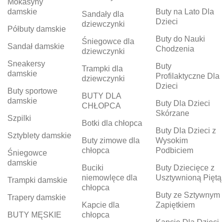
Mokasyny
damskie
Buty na Lato Dla
Sandały dla
Dzieci
dziewczynki
Półbuty damskie
Buty do Nauki
Śniegowce dla
Sandał damskie
Chodzenia
dziewczynki
Sneakersy
Buty
Trampki dla
damskie
Profilaktyczne Dla
dziewczynki
Dzieci
Buty sportowe
BUTY DLA
damskie
Buty Dla Dzieci
CHŁOPCA
Skórzane
Szpilki
Botki dla chłopca
Buty Dla Dzieci z
Sztyblety damskie
Buty zimowe dla
Wysokim
chłopca
Podbiciem
Śniegowce
damskie
Buciki
Buty Dziecięce z
niemowlęce dla
Usztywnioną Piętą
Trampki damskie
chłopca
Buty ze Sztywnym
Trapery damskie
Kapcie dla
Zapiętkiem
BUTY MĘSKIE
chłopca