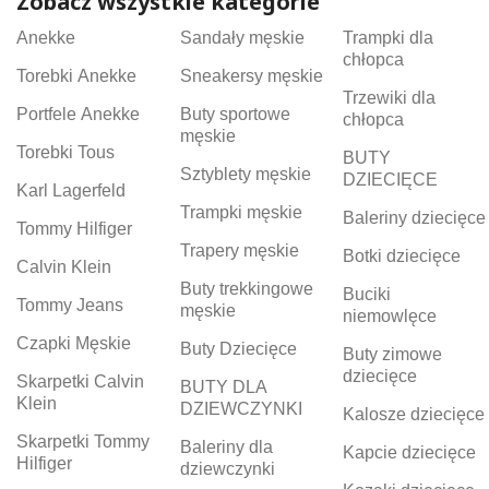
Zobacz wszystkie kategorie
Anekke
Sandały męskie
Trampki dla
chłopca
Torebki Anekke
Sneakersy męskie
Trzewiki dla
Portfele Anekke
Buty sportowe
chłopca
męskie
Torebki Tous
BUTY
Sztyblety męskie
DZIECIĘCE
Karl Lagerfeld
Trampki męskie
Baleriny dziecięce
Tommy Hilfiger
Trapery męskie
Botki dziecięce
Calvin Klein
Buty trekkingowe
Buciki
Tommy Jeans
męskie
niemowlęce
Czapki Męskie
Buty Dziecięce
Buty zimowe
dziecięce
Skarpetki Calvin
BUTY DLA
Klein
DZIEWCZYNKI
Kalosze dziecięce
Skarpetki Tommy
Baleriny dla
Kapcie dziecięce
Hilfiger
dziewczynki