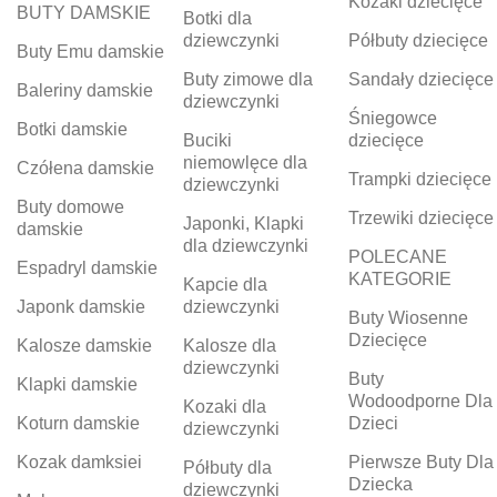
Kozaki dziecięce
BUTY DAMSKIE
Botki dla
dziewczynki
Półbuty dziecięce
Buty Emu damskie
Buty zimowe dla
Sandały dziecięce
Baleriny damskie
dziewczynki
Śniegowce
Botki damskie
Buciki
dziecięce
niemowlęce dla
Czółena damskie
Trampki dziecięce
dziewczynki
Buty domowe
Trzewiki dziecięce
Japonki, Klapki
damskie
dla dziewczynki
POLECANE
Espadryl damskie
KATEGORIE
Kapcie dla
Japonk damskie
dziewczynki
Buty Wiosenne
Dziecięce
Kalosze damskie
Kalosze dla
dziewczynki
Buty
Klapki damskie
Wodoodporne Dla
Kozaki dla
Koturn damskie
Dzieci
dziewczynki
Kozak damksiei
Pierwsze Buty Dla
Półbuty dla
Dziecka
dziewczynki