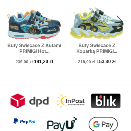
Buty Świecące Z Autami
Buty Świecące Z
PRIMIGI Hot...
Koparką PRIMIGI...
Cena
Cena
Cena
Cena
191,20 zł
153,30 zł
239,00 zł
219,00 zł
podstawowa
podstawowa