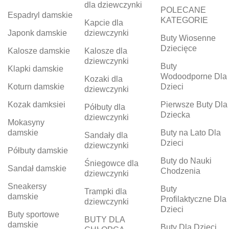
dla dziewczynki
POLECANE
Espadryl damskie
KATEGORIE
Kapcie dla
Japonk damskie
dziewczynki
Buty Wiosenne
Dziecięce
Kalosze damskie
Kalosze dla
dziewczynki
Buty
Klapki damskie
Wodoodporne Dla
Kozaki dla
Koturn damskie
Dzieci
dziewczynki
Kozak damksiei
Pierwsze Buty Dla
Półbuty dla
Dziecka
dziewczynki
Mokasyny
damskie
Buty na Lato Dla
Sandały dla
Dzieci
dziewczynki
Półbuty damskie
Buty do Nauki
Śniegowce dla
Sandał damskie
Chodzenia
dziewczynki
Sneakersy
Buty
Trampki dla
damskie
Profilaktyczne Dla
dziewczynki
Dzieci
Buty sportowe
BUTY DLA
damskie
Buty Dla Dzieci