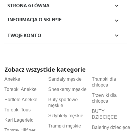
STRONA GŁÓWNA

INFORMACJA O SKLEPIE

TWOJE KONTO

Zobacz wszystkie kategorie
Anekke
Sandały męskie
Trampki dla
chłopca
Torebki Anekke
Sneakersy męskie
Trzewiki dla
Portfele Anekke
Buty sportowe
chłopca
męskie
Torebki Tous
BUTY
Sztyblety męskie
DZIECIĘCE
Karl Lagerfeld
Trampki męskie
Baleriny dziecięce
Tommy Hilfiger