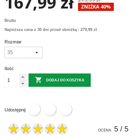
167,99 zł
ZNIŻKA 40%
Brutto
Najniższa cena z 30 dni przed obniżką :
279,99 zł
Rozmiar
Ilość

DODAJ DO KOSZYKA
Udostępnij
5
/ 5
OCENA: