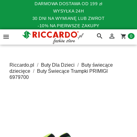
DARMOWA DOSTAWA OD 199 zł
WYSYŁKA 24H
30 DNI NA WYMIANĘ LUB ZWROT
-10% NA PIERWSZE ZAKUPY
search


shopping_cart
0
Riccardo.pl
Buty Dla Dzieci
Buty świecące
dziecięce
Buty Świecące Trampki PRIMIGI
6979700