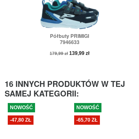
Półbuty PRIMIGI
7946633
Cena
Cena
139,99 zł
179,99 zł
podstawowa
16 INNYCH PRODUKTÓW W TEJ
SAMEJ KATEGORII:
NOWOŚĆ
NOWOŚĆ
-47,80 ZŁ
-65,70 ZŁ