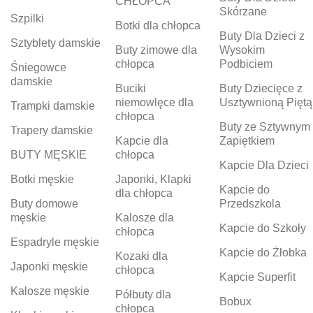
CHŁOPCA
Skórzane
Szpilki
Botki dla chłopca
Buty Dla Dzieci z
Sztyblety damskie
Buty zimowe dla
Wysokim
chłopca
Podbiciem
Śniegowce
damskie
Buciki
Buty Dziecięce z
niemowlęce dla
Usztywnioną Piętą
Trampki damskie
chłopca
Buty ze Sztywnym
Trapery damskie
Kapcie dla
Zapiętkiem
BUTY MĘSKIE
chłopca
Kapcie Dla Dzieci
Botki męskie
Japonki, Klapki
Kapcie do
dla chłopca
Buty domowe
Przedszkola
męskie
Kalosze dla
Kapcie do Szkoły
chłopca
Espadryle męskie
Kapcie do Żłobka
Kozaki dla
Japonki męskie
chłopca
Kapcie Superfit
Kalosze męskie
Półbuty dla
Bobux
chłopca