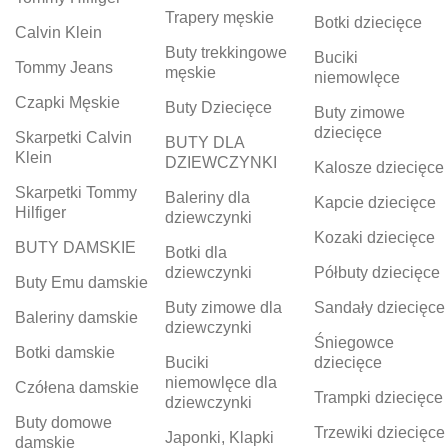
Trapery męskie
Botki dziecięce
Calvin Klein
Buty trekkingowe
Buciki
Tommy Jeans
męskie
niemowlęce
Czapki Męskie
Buty Dziecięce
Buty zimowe
dziecięce
Skarpetki Calvin
BUTY DLA
Klein
DZIEWCZYNKI
Kalosze dziecięce
Skarpetki Tommy
Baleriny dla
Kapcie dziecięce
Hilfiger
dziewczynki
Kozaki dziecięce
BUTY DAMSKIE
Botki dla
dziewczynki
Półbuty dziecięce
Buty Emu damskie
Buty zimowe dla
Sandały dziecięce
Baleriny damskie
dziewczynki
Śniegowce
Botki damskie
Buciki
dziecięce
niemowlęce dla
Czółena damskie
Trampki dziecięce
dziewczynki
Buty domowe
Trzewiki dziecięce
Japonki, Klapki
damskie