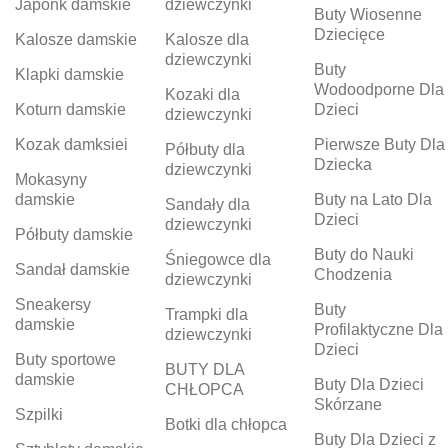
Japonk damskie
dziewczynki
Buty Wiosenne
Dziecięce
Kalosze damskie
Kalosze dla
dziewczynki
Buty
Klapki damskie
Wodoodporne Dla
Kozaki dla
Koturn damskie
Dzieci
dziewczynki
Kozak damksiei
Pierwsze Buty Dla
Półbuty dla
Dziecka
dziewczynki
Mokasyny
damskie
Buty na Lato Dla
Sandały dla
Dzieci
dziewczynki
Półbuty damskie
Buty do Nauki
Śniegowce dla
Sandał damskie
Chodzenia
dziewczynki
Sneakersy
Buty
Trampki dla
damskie
Profilaktyczne Dla
dziewczynki
Dzieci
Buty sportowe
BUTY DLA
damskie
Buty Dla Dzieci
CHŁOPCA
Skórzane
Szpilki
Botki dla chłopca
Buty Dla Dzieci z