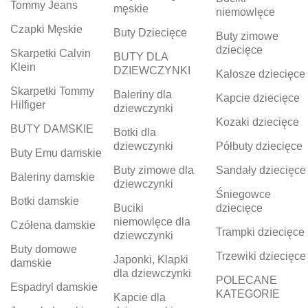
Tommy Jeans
męskie
niemowlęce
Czapki Męskie
Buty Dziecięce
Buty zimowe
dziecięce
Skarpetki Calvin
BUTY DLA
Klein
DZIEWCZYNKI
Kalosze dziecięce
Skarpetki Tommy
Baleriny dla
Kapcie dziecięce
Hilfiger
dziewczynki
Kozaki dziecięce
BUTY DAMSKIE
Botki dla
dziewczynki
Półbuty dziecięce
Buty Emu damskie
Buty zimowe dla
Sandały dziecięce
Baleriny damskie
dziewczynki
Śniegowce
Botki damskie
Buciki
dziecięce
niemowlęce dla
Czółena damskie
Trampki dziecięce
dziewczynki
Buty domowe
Trzewiki dziecięce
Japonki, Klapki
damskie
dla dziewczynki
POLECANE
Espadryl damskie
KATEGORIE
Kapcie dla