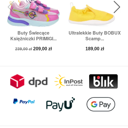
Buty Świecące
Ultralekkie Buty BOBUX
Księżniczki PRIMIGI...
Scamp...
Cena
Cena
Cena
209,00 zł
189,00 zł
239,00 zł
podstawowa