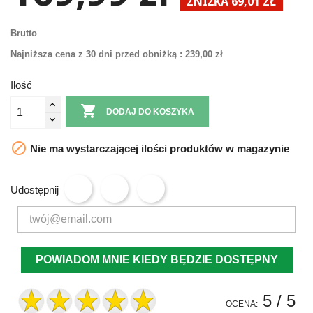
ZNIŻKA 69,01 ZŁ
Brutto
Najniższa cena z 30 dni przed obniżką :
239,00 zł
Ilość

DODAJ DO KOSZYKA

Nie ma wystarczającej ilości produktów w magazynie
Udostępnij
POWIADOM MNIE KIEDY BĘDZIE DOSTĘPNY
5
/ 5
OCENA: