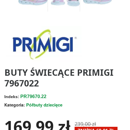
BUTY ŚWIECĄCE PRIMIGI
7967022
PR79670.22
Indeks:
Półbuty dziecięce
Kategoria:
169,99 zł
239,00 zł