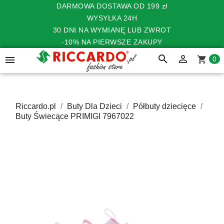
DARMOWA DOSTAWA OD 199 zł
WYSYŁKA 24H
30 DNI NA WYMIANĘ LUB ZWROT
-10% NA PIERWSZE ZAKUPY
search


shopping_cart
0
Riccardo.pl
Buty Dla Dzieci
Półbuty dziecięce
Buty Świecące PRIMIGI 7967022