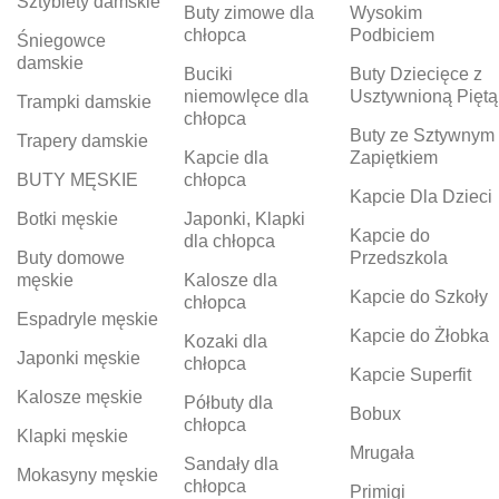
Sztyblety damskie
Buty zimowe dla
Wysokim
chłopca
Podbiciem
Śniegowce
damskie
Buciki
Buty Dziecięce z
niemowlęce dla
Usztywnioną Piętą
Trampki damskie
chłopca
Buty ze Sztywnym
Trapery damskie
Kapcie dla
Zapiętkiem
BUTY MĘSKIE
chłopca
Kapcie Dla Dzieci
Botki męskie
Japonki, Klapki
Kapcie do
dla chłopca
Buty domowe
Przedszkola
męskie
Kalosze dla
Kapcie do Szkoły
chłopca
Espadryle męskie
Kapcie do Żłobka
Kozaki dla
Japonki męskie
chłopca
Kapcie Superfit
Kalosze męskie
Półbuty dla
Bobux
chłopca
Klapki męskie
Mrugała
Sandały dla
Mokasyny męskie
chłopca
Primigi