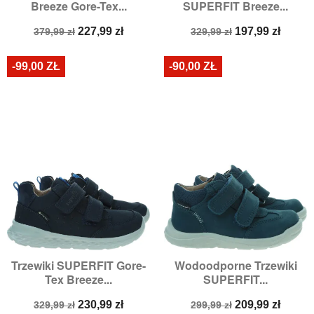
Breeze Gore-Tex...
SUPERFIT Breeze...
Cena
Cena
Cena
Cena
227,99 zł
197,99 zł
379,99 zł
329,99 zł
podstawowa
podstawowa
-99,00 ZŁ
-90,00 ZŁ
Trzewiki SUPERFIT Gore-
Wodoodporne Trzewiki
Tex Breeze...
SUPERFIT...
Cena
Cena
Cena
Cena
230,99 zł
209,99 zł
329,99 zł
299,99 zł