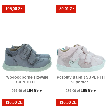
podstawowa
podstawowa
-105,00 ZŁ
-89,01 ZŁ
Wodoodporne Trzewiki
Półbuty Barefit SUPERFIT
SUPERFIT...
Superfree...
Cena
Cena
Cena
Cena
194,99 zł
199,99 zł
299,99 zł
289,00 zł
podstawowa
podstawowa
-110,00 ZŁ
-110,00 ZŁ