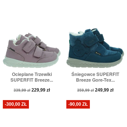
Ocieplane Trzewiki
Śniegowce SUPERFIT
SUPERFIT Breeze...
Breeze Gore-Tex...
Cena
Cena
Cena
Cena
229,99 zł
249,99 zł
339,99 zł
359,99 zł
podstawowa
podstawowa
-300,00 ZŁ
-90,00 ZŁ