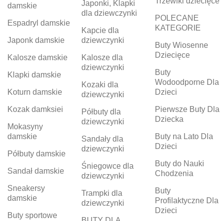
Trzewiki dziecięce
Japonki, Klapki
damskie
dla dziewczynki
POLECANE
Espadryl damskie
KATEGORIE
Kapcie dla
Japonk damskie
dziewczynki
Buty Wiosenne
Dziecięce
Kalosze damskie
Kalosze dla
dziewczynki
Buty
Klapki damskie
Wodoodporne Dla
Kozaki dla
Koturn damskie
Dzieci
dziewczynki
Kozak damksiei
Pierwsze Buty Dla
Półbuty dla
Dziecka
dziewczynki
Mokasyny
damskie
Buty na Lato Dla
Sandały dla
Dzieci
dziewczynki
Półbuty damskie
Buty do Nauki
Śniegowce dla
Sandał damskie
Chodzenia
dziewczynki
Sneakersy
Buty
Trampki dla
damskie
Profilaktyczne Dla
dziewczynki
Dzieci
Buty sportowe
BUTY DLA