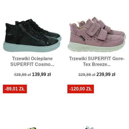
Trzewiki Ocieplane
Trzewiki SUPERFIT Gore-
SUPERFIT Cosmo...
Tex Breeze...
Cena
Cena
Cena
Cena
139,99 zł
239,99 zł
439,99 zł
329,99 zł
podstawowa
podstawowa
-89,01 ZŁ
-120,00 ZŁ