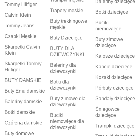
Baleriny dziecięce
Tommy Hilfiger
Trapery męskie
Botki dziecięce
Calvin Klein
Buty trekkingowe
Buciki
Tommy Jeans
męskie
niemowlęce
Czapki Męskie
Buty Dziecięce
Buty zimowe
dziecięce
Skarpetki Calvin
BUTY DLA
Klein
DZIEWCZYNKI
Kalosze dziecięce
Skarpetki Tommy
Baleriny dla
Kapcie dziecięce
Hilfiger
dziewczynki
Kozaki dziecięce
BUTY DAMSKIE
Botki dla
dziewczynki
Półbuty dziecięce
Buty Emu damskie
Buty zimowe dla
Sandały dziecięce
Baleriny damskie
dziewczynki
Śniegowce
Botki damskie
Buciki
dziecięce
niemowlęce dla
Czółena damskie
Trampki dziecięce
dziewczynki
Buty domowe