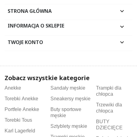
STRONA GŁÓWNA

INFORMACJA O SKLEPIE

TWOJE KONTO

Zobacz wszystkie kategorie
Anekke
Sandały męskie
Trampki dla
chłopca
Torebki Anekke
Sneakersy męskie
Trzewiki dla
Portfele Anekke
Buty sportowe
chłopca
męskie
Torebki Tous
BUTY
Sztyblety męskie
DZIECIĘCE
Karl Lagerfeld
Trampki męskie