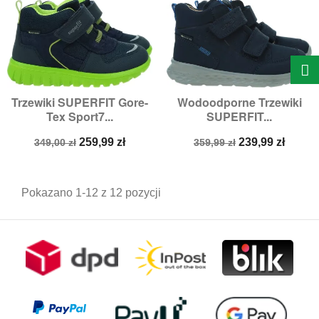
Trzewiki SUPERFIT Gore-
Wodoodporne Trzewiki
Tex Sport7...
SUPERFIT...
Cena
Cena
Cena
Cena
259,99 zł
239,99 zł
349,00 zł
359,99 zł
podstawowa
podstawowa
Pokazano 1-12 z 12 pozycji