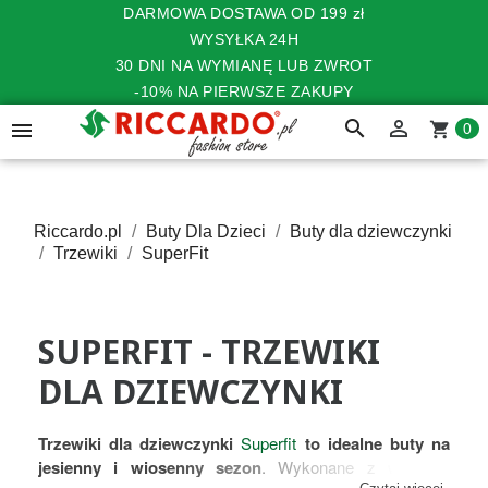
DARMOWA DOSTAWA OD 199 zł
WYSYŁKA 24H
30 DNI NA WYMIANĘ LUB ZWROT
-10% NA PIERWSZE ZAKUPY
search


shopping_cart
0
Riccardo.pl
Buty Dla Dzieci
Buty dla dziewczynki
Trzewiki
SuperFit
SUPERFIT - TRZEWIKI
DLA DZIEWCZYNKI
Trzewiki dla dziewczynki
Superfit
to idealne buty na
jesienny i wiosenny sezon
. Wykonane z wysokiej