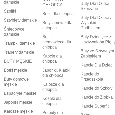
damskie
Buty Dla Dzieci
CHŁOPCA
Skórzane
Szpilki
Botki dla chłopca
Buty Dla Dzieci z
Sztyblety damskie
Buty zimowe dla
Wysokim
chłopca
Podbiciem
Śniegowce
damskie
Buciki
Buty Dziecięce z
niemowlęce dla
Usztywnioną Piętą
Trampki damskie
chłopca
Buty ze Sztywnym
Trapery damskie
Kapcie dla
Zapiętkiem
BUTY MĘSKIE
chłopca
Kapcie Dla Dzieci
Botki męskie
Japonki, Klapki
Kapcie do
dla chłopca
Buty domowe
Przedszkola
męskie
Kalosze dla
Kapcie do Szkoły
chłopca
Espadryle męskie
Kapcie do Żłobka
Kozaki dla
Japonki męskie
chłopca
Kapcie Superfit
Kalosze męskie
Półbuty dla