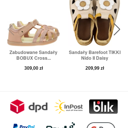
Zabudowane Sandały
Sandały Barefoot TIKKI
BOBUX Cross...
Nido II Daisy
Cena
Cena
309,00 zł
209,99 zł