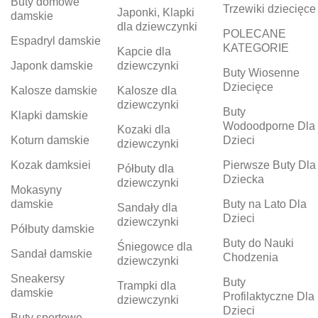
Buty domowe
Trzewiki dziecięce
Japonki, Klapki
damskie
dla dziewczynki
POLECANE
Espadryl damskie
KATEGORIE
Kapcie dla
Japonk damskie
dziewczynki
Buty Wiosenne
Dziecięce
Kalosze damskie
Kalosze dla
dziewczynki
Buty
Klapki damskie
Wodoodporne Dla
Kozaki dla
Koturn damskie
Dzieci
dziewczynki
Kozak damksiei
Pierwsze Buty Dla
Półbuty dla
Dziecka
dziewczynki
Mokasyny
damskie
Buty na Lato Dla
Sandały dla
Dzieci
dziewczynki
Półbuty damskie
Buty do Nauki
Śniegowce dla
Sandał damskie
Chodzenia
dziewczynki
Sneakersy
Buty
Trampki dla
damskie
Profilaktyczne Dla
dziewczynki
Dzieci
Buty sportowe