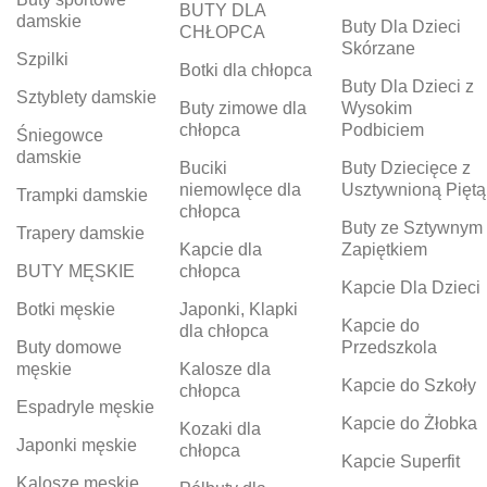
BUTY DLA
damskie
Buty Dla Dzieci
CHŁOPCA
Skórzane
Szpilki
Botki dla chłopca
Buty Dla Dzieci z
Sztyblety damskie
Buty zimowe dla
Wysokim
chłopca
Podbiciem
Śniegowce
damskie
Buciki
Buty Dziecięce z
niemowlęce dla
Usztywnioną Piętą
Trampki damskie
chłopca
Buty ze Sztywnym
Trapery damskie
Kapcie dla
Zapiętkiem
BUTY MĘSKIE
chłopca
Kapcie Dla Dzieci
Botki męskie
Japonki, Klapki
Kapcie do
dla chłopca
Buty domowe
Przedszkola
męskie
Kalosze dla
Kapcie do Szkoły
chłopca
Espadryle męskie
Kapcie do Żłobka
Kozaki dla
Japonki męskie
chłopca
Kapcie Superfit
Kalosze męskie