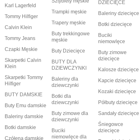
Sztyblety męskie
DZIECIĘCE
Karl Lagerfeld
Trampki męskie
Baleriny dziecięce
Tommy Hilfiger
Trapery męskie
Botki dziecięce
Calvin Klein
Buty trekkingowe
Buciki
Tommy Jeans
męskie
niemowlęce
Czapki Męskie
Buty Dziecięce
Buty zimowe
dziecięce
Skarpetki Calvin
BUTY DLA
Klein
DZIEWCZYNKI
Kalosze dziecięce
Skarpetki Tommy
Baleriny dla
Kapcie dziecięce
Hilfiger
dziewczynki
Kozaki dziecięce
BUTY DAMSKIE
Botki dla
dziewczynki
Półbuty dziecięce
Buty Emu damskie
Buty zimowe dla
Sandały dziecięce
Baleriny damskie
dziewczynki
Śniegowce
Botki damskie
Buciki
dziecięce
niemowlęce dla
Czółena damskie