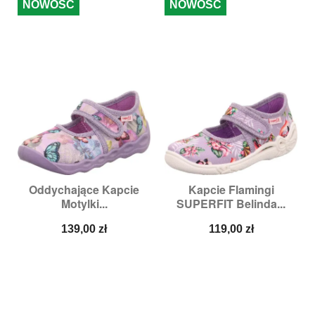
NOWOŚĆ
NOWOŚĆ
Oddychające Kapcie
Kapcie Flamingi
Motylki...
SUPERFIT Belinda...
Cena
Cena
139,00 zł
119,00 zł