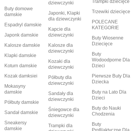
Trampki dziecięce
dziewczynki
Buty domowe
Trzewiki dziecięce
Japonki, Klapki
damskie
dla dziewczynki
POLECANE
Espadryl damskie
KATEGORIE
Kapcie dla
Japonk damskie
dziewczynki
Buty Wiosenne
Dziecięce
Kalosze damskie
Kalosze dla
dziewczynki
Buty
Klapki damskie
Wodoodporne Dla
Kozaki dla
Koturn damskie
Dzieci
dziewczynki
Kozak damksiei
Pierwsze Buty Dla
Półbuty dla
Dziecka
dziewczynki
Mokasyny
damskie
Buty na Lato Dla
Sandały dla
Dzieci
dziewczynki
Półbuty damskie
Buty do Nauki
Śniegowce dla
Sandał damskie
Chodzenia
dziewczynki
Sneakersy
Buty
Trampki dla
damskie
Profilaktyczne Dla