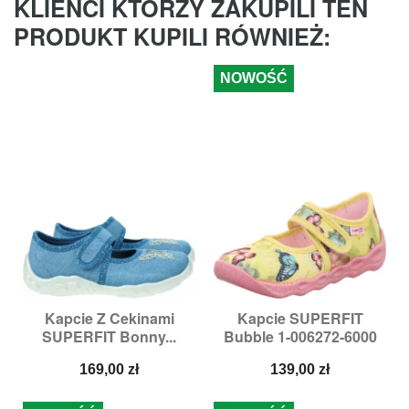
KLIENCI KTÓRZY ZAKUPILI TEN
PRODUKT KUPILI RÓWNIEŻ:
NOWOŚĆ
Kapcie Z Cekinami
Kapcie SUPERFIT
SUPERFIT Bonny...
Bubble 1-006272-6000
Cena
Cena
169,00 zł
139,00 zł