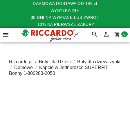
DARMOWA DOSTAWA OD 199 zł
WYSYŁKA 24H
30 DNI NA WYMIANĘ LUB ZWROT
-10% NA PIERWSZE ZAKUPY
search


shopping_cart
0
Riccardo.pl
Buty Dla Dzieci
Buty dla dziewczynki
Domowe
Kapcie w Jednorożce SUPERFIT
Bonny 1-800283-2050