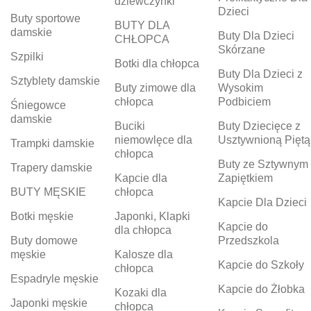
dziewczynki
Dzieci
Buty sportowe
BUTY DLA
damskie
Buty Dla Dzieci
CHŁOPCA
Skórzane
Szpilki
Botki dla chłopca
Buty Dla Dzieci z
Sztyblety damskie
Buty zimowe dla
Wysokim
chłopca
Podbiciem
Śniegowce
damskie
Buciki
Buty Dziecięce z
niemowlęce dla
Usztywnioną Piętą
Trampki damskie
chłopca
Buty ze Sztywnym
Trapery damskie
Kapcie dla
Zapiętkiem
BUTY MĘSKIE
chłopca
Kapcie Dla Dzieci
Botki męskie
Japonki, Klapki
Kapcie do
dla chłopca
Buty domowe
Przedszkola
męskie
Kalosze dla
Kapcie do Szkoły
chłopca
Espadryle męskie
Kapcie do Żłobka
Kozaki dla
Japonki męskie
chłopca