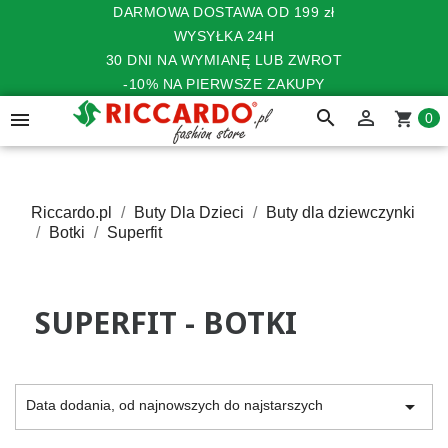
DARMOWA DOSTAWA OD 199 zł
WYSYŁKA 24H
30 DNI NA WYMIANĘ LUB ZWROT
-10% NA PIERWSZE ZAKUPY
search


shopping_cart
0
Riccardo.pl
Buty Dla Dzieci
Buty dla dziewczynki
Botki
Superfit
SUPERFIT - BOTKI

Data dodania, od najnowszych do najstarszych