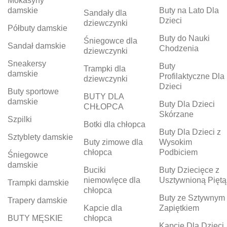
Mokasyny
damskie
Buty na Lato Dla
Sandały dla
Dzieci
dziewczynki
Półbuty damskie
Buty do Nauki
Śniegowce dla
Sandał damskie
Chodzenia
dziewczynki
Sneakersy
Buty
Trampki dla
damskie
Profilaktyczne Dla
dziewczynki
Dzieci
Buty sportowe
BUTY DLA
damskie
Buty Dla Dzieci
CHŁOPCA
Skórzane
Szpilki
Botki dla chłopca
Buty Dla Dzieci z
Sztyblety damskie
Buty zimowe dla
Wysokim
chłopca
Podbiciem
Śniegowce
damskie
Buciki
Buty Dziecięce z
niemowlęce dla
Usztywnioną Piętą
Trampki damskie
chłopca
Buty ze Sztywnym
Trapery damskie
Kapcie dla
Zapiętkiem
BUTY MĘSKIE
chłopca
Kapcie Dla Dzieci