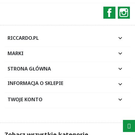
Faceboo
In
RICCARDO.PL

MARKI

STRONA GŁÓWNA

INFORMACJA O SKLEPIE

TWOJE KONTO

Zobacz wszystkie kategorie