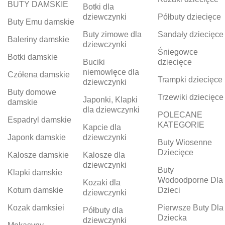
BUTY DAMSKIE
Botki dla
dziewczynki
Półbuty dziecięce
Buty Emu damskie
Buty zimowe dla
Sandały dziecięce
Baleriny damskie
dziewczynki
Śniegowce
Botki damskie
Buciki
dziecięce
niemowlęce dla
Czółena damskie
Trampki dziecięce
dziewczynki
Buty domowe
Trzewiki dziecięce
Japonki, Klapki
damskie
dla dziewczynki
POLECANE
Espadryl damskie
KATEGORIE
Kapcie dla
Japonk damskie
dziewczynki
Buty Wiosenne
Dziecięce
Kalosze damskie
Kalosze dla
dziewczynki
Buty
Klapki damskie
Wodoodporne Dla
Kozaki dla
Koturn damskie
Dzieci
dziewczynki
Kozak damksiei
Pierwsze Buty Dla
Półbuty dla
Dziecka
dziewczynki