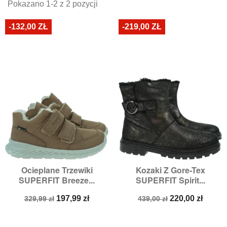
Pokazano 1-2 z 2 pozycji
-132,00 ZŁ
-219,00 ZŁ
Ocieplane Trzewiki
Kozaki Z Gore-Tex
SUPERFIT Breeze...
SUPERFIT Spirit...
Cena
Cena
Cena
Cena
197,99 zł
220,00 zł
329,99 zł
439,00 zł
podstawowa
podstawowa