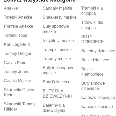
Anekke
Sandały męskie
Trampki dla
chłopca
Torebki Anekke
Sneakersy męskie
Trzewiki dla
Portfele Anekke
Buty sportowe
chłopca
męskie
Torebki Tous
BUTY
Sztyblety męskie
DZIECIĘCE
Karl Lagerfeld
Trampki męskie
Baleriny dziecięce
Tommy Hilfiger
Trapery męskie
Botki dziecięce
Calvin Klein
Buty trekkingowe
Buciki
Tommy Jeans
męskie
niemowlęce
Czapki Męskie
Buty Dziecięce
Buty zimowe
dziecięce
Skarpetki Calvin
BUTY DLA
Klein
DZIEWCZYNKI
Kalosze dziecięce
Skarpetki Tommy
Baleriny dla
Kapcie dziecięce
Hilfiger
dziewczynki
Kozaki dziecięce