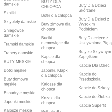
BUTY DLA
damskie
Buty Dla Dzieci
CHŁOPCA
Skórzane
Szpilki
Botki dla chłopca
Buty Dla Dzieci z
Sztyblety damskie
Buty zimowe dla
Wysokim
chłopca
Podbiciem
Śniegowce
damskie
Buciki
Buty Dziecięce z
niemowlęce dla
Usztywnioną Piętą
Trampki damskie
chłopca
Buty ze Sztywnym
Trapery damskie
Kapcie dla
Zapiętkiem
BUTY MĘSKIE
chłopca
Kapcie Dla Dzieci
Botki męskie
Japonki, Klapki
Kapcie do
dla chłopca
Buty domowe
Przedszkola
męskie
Kalosze dla
Kapcie do Szkoły
chłopca
Espadryle męskie
Kapcie do Żłobka
Kozaki dla
Japonki męskie
chłopca
Kapcie Superfit
Kalosze męskie
Półbuty dla