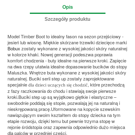
Opis
Szczegóły produktu
Model Timber Boot to idealny fason na sezon przejściowy -
jesień lub wiosnę. Miękkie skórzane trzewiki dziecięce marki
Bobux
zostały wykonane z wysokiej jakości skóry naturalnej
w kolorze khaki. Nowej generacji podeszwa poprawia
komfort chodzenia - buty idealne na pierwsze kroki. Zapięcie
na dwa rzepy ułatwia idealne dopasowanie bucików do stopy
Maluszka. Wnętrze buta wykonane z wysokiej jakości skóry
naturalnej. Buciki serii step up zostały zaprojektowane
specjalnie
, które przechodzą
dla dzieci uczących się chodzić
z fazy raczkowania do chodu i stawiają swoje pierwsze
kroki.Buciki step up są wyjątkowo giętkie i elastyczne –
swobodnie poddają się stopie, pozwalają jej na naturalną i
nieskrępowaną pracę.Uformowane na kopycie szewskim
nawiązującym swoim kształtem do stopy dziecka na tym
etapie rozwoju, dzięki temu but pewnie trzyma stopę w
rejonie śródstopia oraz zapewnia odpowiednio dużo miejsca
dla palców w przedniej części.