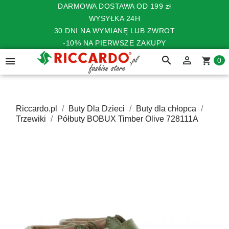
DARMOWA DOSTAWA OD 199 zł
WYSYŁKA 24H
30 DNI NA WYMIANĘ LUB ZWROT
-10% NA PIERWSZE ZAKUPY
search


shopping_cart
0
Riccardo.pl
Buty Dla Dzieci
Buty dla chłopca
Trzewiki
Półbuty BOBUX Timber Olive 728111A