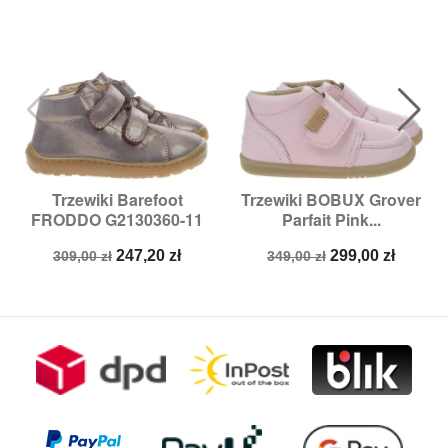
Trzewiki Barefoot
Trzewiki BOBUX Grover
FRODDO G2130360-11
Parfait Pink...
Cena
Cena
Cena
Cena
247,20 zł
299,00 zł
309,00 zł
349,00 zł
podstawowa
podstawowa