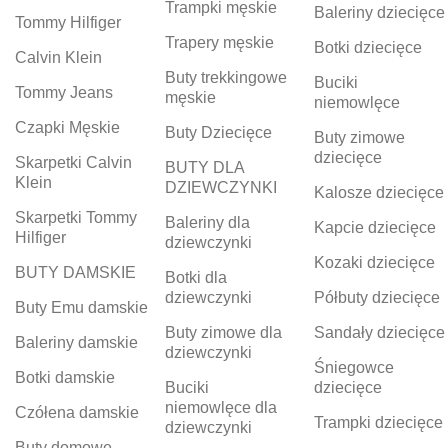
Trampki męskie
Baleriny dziecięce
Tommy Hilfiger
Trapery męskie
Botki dziecięce
Calvin Klein
Buty trekkingowe
Buciki
Tommy Jeans
męskie
niemowlęce
Czapki Męskie
Buty Dziecięce
Buty zimowe
dziecięce
Skarpetki Calvin
BUTY DLA
Klein
DZIEWCZYNKI
Kalosze dziecięce
Skarpetki Tommy
Baleriny dla
Kapcie dziecięce
Hilfiger
dziewczynki
Kozaki dziecięce
BUTY DAMSKIE
Botki dla
dziewczynki
Półbuty dziecięce
Buty Emu damskie
Buty zimowe dla
Sandały dziecięce
Baleriny damskie
dziewczynki
Śniegowce
Botki damskie
Buciki
dziecięce
niemowlęce dla
Czółena damskie
Trampki dziecięce
dziewczynki
Buty domowe