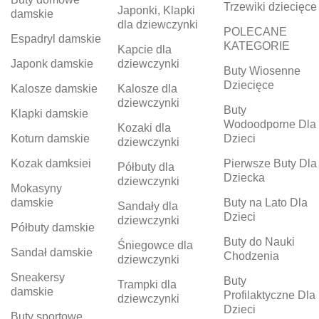
Trzewiki dziecięce
Japonki, Klapki
damskie
dla dziewczynki
POLECANE
Espadryl damskie
KATEGORIE
Kapcie dla
Japonk damskie
dziewczynki
Buty Wiosenne
Dziecięce
Kalosze damskie
Kalosze dla
dziewczynki
Buty
Klapki damskie
Wodoodporne Dla
Kozaki dla
Koturn damskie
Dzieci
dziewczynki
Kozak damksiei
Pierwsze Buty Dla
Półbuty dla
Dziecka
dziewczynki
Mokasyny
damskie
Buty na Lato Dla
Sandały dla
Dzieci
dziewczynki
Półbuty damskie
Buty do Nauki
Śniegowce dla
Sandał damskie
Chodzenia
dziewczynki
Sneakersy
Buty
Trampki dla
damskie
Profilaktyczne Dla
dziewczynki
Dzieci
Buty sportowe