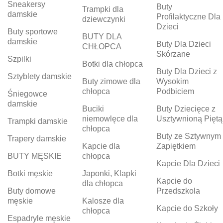
Sneakersy
Buty
Trampki dla
damskie
Profilaktyczne Dla
dziewczynki
Dzieci
Buty sportowe
BUTY DLA
damskie
Buty Dla Dzieci
CHŁOPCA
Skórzane
Szpilki
Botki dla chłopca
Buty Dla Dzieci z
Sztyblety damskie
Buty zimowe dla
Wysokim
chłopca
Podbiciem
Śniegowce
damskie
Buciki
Buty Dziecięce z
niemowlęce dla
Usztywnioną Piętą
Trampki damskie
chłopca
Buty ze Sztywnym
Trapery damskie
Kapcie dla
Zapiętkiem
BUTY MĘSKIE
chłopca
Kapcie Dla Dzieci
Botki męskie
Japonki, Klapki
Kapcie do
dla chłopca
Buty domowe
Przedszkola
męskie
Kalosze dla
Kapcie do Szkoły
chłopca
Espadryle męskie