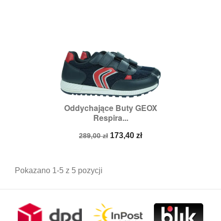
Oddychające Buty GEOX
Respira...
Cena
Cena
173,40 zł
289,00 zł
podstawowa
Pokazano 1-5 z 5 pozycji