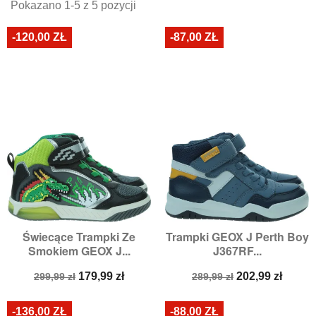
Pokazano 1-5 z 5 pozycji
-120,00 ZŁ
-87,00 ZŁ
Świecące Trampki Ze
Trampki GEOX J Perth Boy
Smokiem GEOX J...
J367RF...
Cena
Cena
Cena
Cena
179,99 zł
202,99 zł
299,99 zł
289,99 zł
podstawowa
podstawowa
-136,00 ZŁ
-88,00 ZŁ