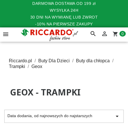
DARMOWA DOSTAWA OD 199 zł
WYSYŁKA 24H
30 DNI NA WYMIANĘ LUB ZWROT
-10% NA PIERWSZE ZAKUPY
search


shopping_cart
0
Riccardo.pl
Buty Dla Dzieci
Buty dla chłopca
Trampki
Geox
GEOX - TRAMPKI

Data dodania, od najnowszych do najstarszych