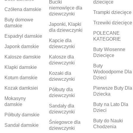
Buciki
dziecięce
niemowlęce dla
Czółena damskie
Trampki dziecięce
dziewczynki
Buty domowe
Trzewiki dziecięce
Japonki, Klapki
damskie
dla dziewczynki
POLECANE
Espadryl damskie
KATEGORIE
Kapcie dla
Japonk damskie
dziewczynki
Buty Wiosenne
Dziecięce
Kalosze damskie
Kalosze dla
dziewczynki
Buty
Klapki damskie
Wodoodporne Dla
Kozaki dla
Koturn damskie
Dzieci
dziewczynki
Kozak damksiei
Pierwsze Buty Dla
Półbuty dla
Dziecka
dziewczynki
Mokasyny
damskie
Buty na Lato Dla
Sandały dla
Dzieci
dziewczynki
Półbuty damskie
Buty do Nauki
Śniegowce dla
Sandał damskie
Chodzenia
dziewczynki