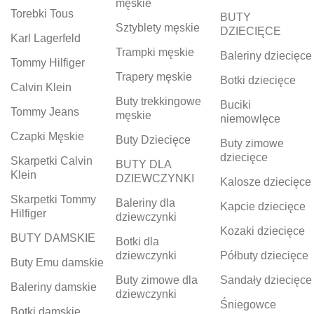
męskie
Torebki Tous
BUTY
Sztyblety męskie
DZIECIĘCE
Karl Lagerfeld
Trampki męskie
Baleriny dziecięce
Tommy Hilfiger
Trapery męskie
Botki dziecięce
Calvin Klein
Buty trekkingowe
Buciki
Tommy Jeans
męskie
niemowlęce
Czapki Męskie
Buty Dziecięce
Buty zimowe
dziecięce
Skarpetki Calvin
BUTY DLA
Klein
DZIEWCZYNKI
Kalosze dziecięce
Skarpetki Tommy
Baleriny dla
Kapcie dziecięce
Hilfiger
dziewczynki
Kozaki dziecięce
BUTY DAMSKIE
Botki dla
dziewczynki
Półbuty dziecięce
Buty Emu damskie
Buty zimowe dla
Sandały dziecięce
Baleriny damskie
dziewczynki
Śniegowce
Botki damskie