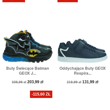
Buty Świecące Batman
Oddychające Buty GEOX
GEOX J...
Respira...
Cena
Cena
Cena
Cena
203,99 zł
131,99 zł
339,99 zł
219,99 zł
podstawowa
podstawowa
-115,60 ZŁ