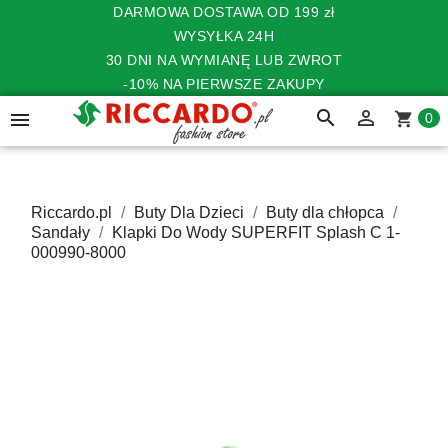
DARMOWA DOSTAWA OD 199 zł
WYSYŁKA 24H
30 DNI NA WYMIANĘ LUB ZWROT
-10% NA PIERWSZE ZAKUPY
search


shopping_cart
0
Riccardo.pl
Buty Dla Dzieci
Buty dla chłopca
Sandały
Klapki Do Wody SUPERFIT Splash C 1-
000990-8000