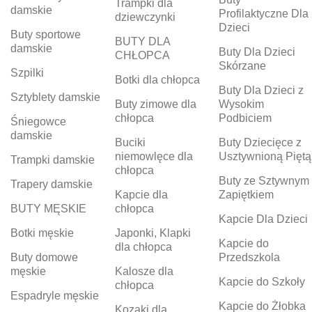
Trampki dla
damskie
Profilaktyczne Dla
dziewczynki
Dzieci
Buty sportowe
BUTY DLA
damskie
Buty Dla Dzieci
CHŁOPCA
Skórzane
Szpilki
Botki dla chłopca
Buty Dla Dzieci z
Sztyblety damskie
Buty zimowe dla
Wysokim
chłopca
Podbiciem
Śniegowce
damskie
Buciki
Buty Dziecięce z
niemowlęce dla
Usztywnioną Piętą
Trampki damskie
chłopca
Buty ze Sztywnym
Trapery damskie
Kapcie dla
Zapiętkiem
BUTY MĘSKIE
chłopca
Kapcie Dla Dzieci
Botki męskie
Japonki, Klapki
Kapcie do
dla chłopca
Buty domowe
Przedszkola
męskie
Kalosze dla
Kapcie do Szkoły
chłopca
Espadryle męskie
Kapcie do Żłobka
Kozaki dla