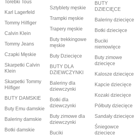
Torebki Tous
BUTY
Sztyblety męskie
DZIECIĘCE
Karl Lagerfeld
Trampki męskie
Baleriny dziecięce
Tommy Hilfiger
Trapery męskie
Botki dziecięce
Calvin Klein
Buty trekkingowe
Buciki
Tommy Jeans
męskie
niemowlęce
Czapki Męskie
Buty Dziecięce
Buty zimowe
dziecięce
Skarpetki Calvin
BUTY DLA
Klein
DZIEWCZYNKI
Kalosze dziecięce
Skarpetki Tommy
Baleriny dla
Kapcie dziecięce
Hilfiger
dziewczynki
Kozaki dziecięce
BUTY DAMSKIE
Botki dla
dziewczynki
Półbuty dziecięce
Buty Emu damskie
Buty zimowe dla
Sandały dziecięce
Baleriny damskie
dziewczynki
Śniegowce
Botki damskie
Buciki
dziecięce