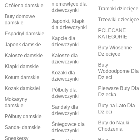
niemowlęce dla
Czółena damskie
Trampki dziecięce
dziewczynki
Buty domowe
Trzewiki dziecięce
Japonki, Klapki
damskie
dla dziewczynki
POLECANE
Espadryl damskie
KATEGORIE
Kapcie dla
Japonk damskie
dziewczynki
Buty Wiosenne
Dziecięce
Kalosze damskie
Kalosze dla
dziewczynki
Buty
Klapki damskie
Wodoodporne Dla
Kozaki dla
Koturn damskie
Dzieci
dziewczynki
Kozak damksiei
Pierwsze Buty Dla
Półbuty dla
Dziecka
dziewczynki
Mokasyny
damskie
Buty na Lato Dla
Sandały dla
Dzieci
dziewczynki
Półbuty damskie
Buty do Nauki
Śniegowce dla
Sandał damskie
Chodzenia
dziewczynki
Sneakersy
Buty