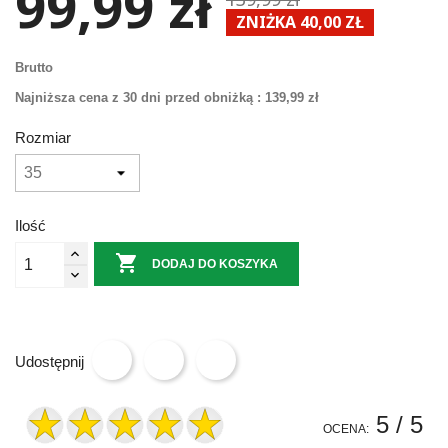
99,99 zł
ZNIŻKA 40,00 ZŁ
Brutto
Najniższa cena z 30 dni przed obniżką :
139,99 zł
Rozmiar
Ilość

DODAJ DO KOSZYKA
Udostępnij
5
/ 5
OCENA: