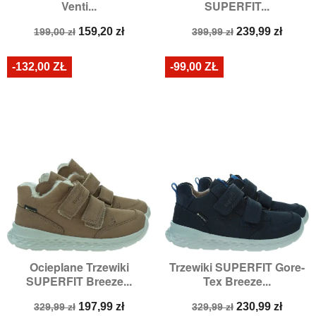
Venti...
SUPERFIT...
Cena
Cena
Cena
Cena
159,20 zł
239,99 zł
199,00 zł
399,99 zł
podstawowa
podstawowa
-132,00 ZŁ
-99,00 ZŁ
Ocieplane Trzewiki
Trzewiki SUPERFIT Gore-
SUPERFIT Breeze...
Tex Breeze...
Cena
Cena
Cena
Cena
197,99 zł
230,99 zł
329,99 zł
329,99 zł