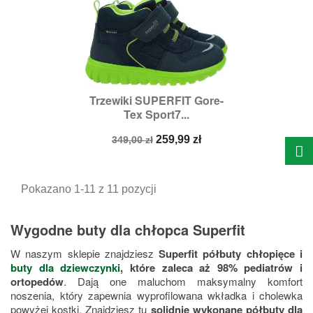
Trzewiki SUPERFIT Gore-
Tex Sport7...
Cena
Cena
259,99 zł
349,00 zł
podstawowa
Pokazano 1-11 z 11 pozycji
Wygodne buty dla chłopca Superfit
W naszym sklepie znajdziesz
Superfit półbuty chłopięce i
buty dla dziewczynki
, które zaleca aż 98% pediatrów i
ortopedów
. Dają one maluchom maksymalny komfort
noszenia, który zapewnia wyprofilowana wkładka i cholewka
powyżej kostki. Znajdziesz tu
solidnie wykonane półbuty dla