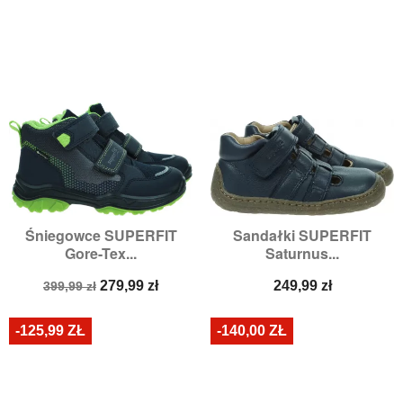
Śniegowce SUPERFIT
Sandałki SUPERFIT
Gore-Tex...
Saturnus...
Cena
Cena
Cena
279,99 zł
249,99 zł
399,99 zł
podstawowa
-125,99 ZŁ
-140,00 ZŁ