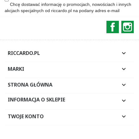
Chcę dostawać informację o promocjach, nowościach i innych
akcjach specjalnych od riccardo.pl na podany adres e-mail
Faceboo
In
RICCARDO.PL

MARKI

STRONA GŁÓWNA

INFORMACJA O SKLEPIE

TWOJE KONTO
