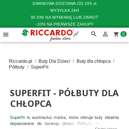
DARMOWA DOSTAWA OD 199 zł
WYSYŁKA 24H
30 DNI NA WYMIANĘ LUB ZWROT
-10% NA PIERWSZE ZAKUPY
search


shopping_cart
0
Riccardo.pl
Buty Dla Dzieci
Buty dla chłopca
Półbuty
SuperFit
SUPERFIT - PÓŁBUTY DLA
CHŁOPCA
Superfit
to austriacka marka, która oferuje buty idealnie
dopasowane do rozwoju dzieci. Półbuty dla chłopca