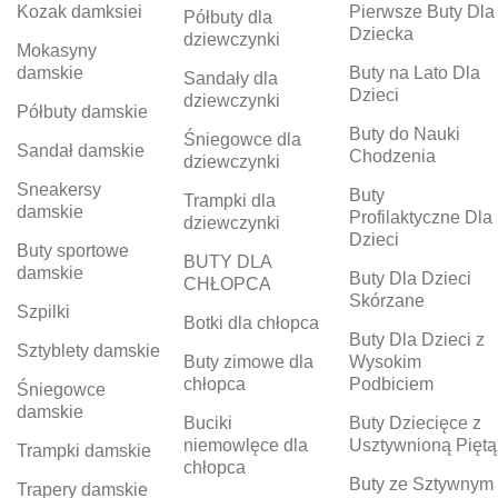
Kozak damksiei
Pierwsze Buty Dla
Półbuty dla
Dziecka
dziewczynki
Mokasyny
damskie
Buty na Lato Dla
Sandały dla
Dzieci
dziewczynki
Półbuty damskie
Buty do Nauki
Śniegowce dla
Sandał damskie
Chodzenia
dziewczynki
Sneakersy
Buty
Trampki dla
damskie
Profilaktyczne Dla
dziewczynki
Dzieci
Buty sportowe
BUTY DLA
damskie
Buty Dla Dzieci
CHŁOPCA
Skórzane
Szpilki
Botki dla chłopca
Buty Dla Dzieci z
Sztyblety damskie
Buty zimowe dla
Wysokim
chłopca
Podbiciem
Śniegowce
damskie
Buciki
Buty Dziecięce z
niemowlęce dla
Usztywnioną Piętą
Trampki damskie
chłopca
Buty ze Sztywnym
Trapery damskie