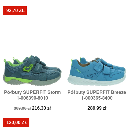
podstawowa
podstawowa
-92,70 ZŁ
Półbuty SUPERFIT Storm
Półbuty SUPERFIT Breeze
1-006390-8010
1-000365-8400
Cena
Cena
Cena
216,30 zł
289,99 zł
309,00 zł
podstawowa
-120,00 ZŁ