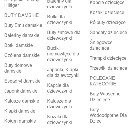
Baleriny dla
Kapcie dziecięce
Hilfiger
dziewczynki
Kozaki dziecięce
BUTY DAMSKIE
Botki dla
dziewczynki
Półbuty dziecięce
Buty Emu damskie
Buty zimowe dla
Sandały dziecięce
Baleriny damskie
dziewczynki
Śniegowce
Botki damskie
Buciki
dziecięce
niemowlęce dla
Czółena damskie
Trampki dziecięce
dziewczynki
Buty domowe
Trzewiki dziecięce
Japonki, Klapki
damskie
dla dziewczynki
POLECANE
Espadryl damskie
KATEGORIE
Kapcie dla
Japonk damskie
dziewczynki
Buty Wiosenne
Dziecięce
Kalosze damskie
Kalosze dla
dziewczynki
Buty
Klapki damskie
Wodoodporne Dla
Kozaki dla
Koturn damskie
Dzieci
dziewczynki