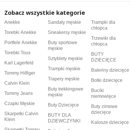
Zobacz wszystkie kategorie
Anekke
Sandały męskie
Trampki dla
chłopca
Torebki Anekke
Sneakersy męskie
Trzewiki dla
Portfele Anekke
Buty sportowe
chłopca
męskie
Torebki Tous
BUTY
Sztyblety męskie
DZIECIĘCE
Karl Lagerfeld
Trampki męskie
Baleriny dziecięce
Tommy Hilfiger
Trapery męskie
Botki dziecięce
Calvin Klein
Buty trekkingowe
Buciki
Tommy Jeans
męskie
niemowlęce
Czapki Męskie
Buty Dziecięce
Buty zimowe
dziecięce
Skarpetki Calvin
BUTY DLA
Klein
DZIEWCZYNKI
Kalosze dziecięce
Skarpetki Tommy