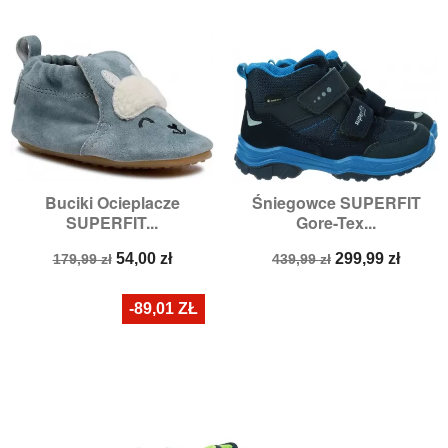
Buciki Ocieplacze
Śniegowce SUPERFIT
SUPERFIT...
Gore-Tex...
Cena
Cena
Cena
Cena
54,00 zł
299,99 zł
179,99 zł
439,99 zł
podstawowa
podstawowa
-89,01 ZŁ