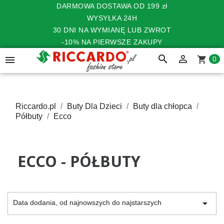
DARMOWA DOSTAWA OD 199 zł
WYSYŁKA 24H
30 DNI NA WYMIANĘ LUB ZWROT
-10% NA PIERWSZE ZAKUPY
search


shopping_cart
0
Riccardo.pl
Buty Dla Dzieci
Buty dla chłopca
Półbuty
Ecco
ECCO - PÓŁBUTY

Data dodania, od najnowszych do najstarszych