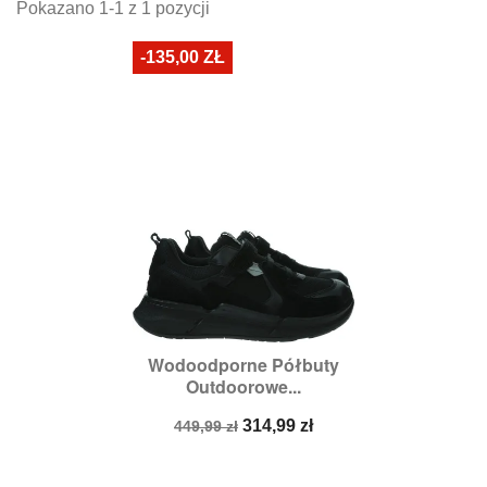
Pokazano 1-1 z 1 pozycji
-135,00 ZŁ
Wodoodporne Półbuty
Outdoorowe...
Cena
Cena
314,99 zł
449,99 zł
podstawowa