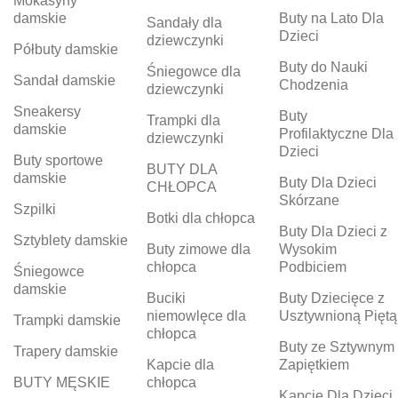
Mokasyny
damskie
Buty na Lato Dla
Sandały dla
Dzieci
dziewczynki
Półbuty damskie
Buty do Nauki
Śniegowce dla
Sandał damskie
Chodzenia
dziewczynki
Sneakersy
Buty
Trampki dla
damskie
Profilaktyczne Dla
dziewczynki
Dzieci
Buty sportowe
BUTY DLA
damskie
Buty Dla Dzieci
CHŁOPCA
Skórzane
Szpilki
Botki dla chłopca
Buty Dla Dzieci z
Sztyblety damskie
Buty zimowe dla
Wysokim
chłopca
Podbiciem
Śniegowce
damskie
Buciki
Buty Dziecięce z
niemowlęce dla
Usztywnioną Piętą
Trampki damskie
chłopca
Buty ze Sztywnym
Trapery damskie
Kapcie dla
Zapiętkiem
BUTY MĘSKIE
chłopca
Kapcie Dla Dzieci