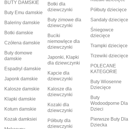
BUTY DAMSKIE
Botki dla
dziewczynki
Półbuty dziecięce
Buty Emu damskie
Buty zimowe dla
Sandały dziecięce
Baleriny damskie
dziewczynki
Śniegowce
Botki damskie
Buciki
dziecięce
niemowlęce dla
Czółena damskie
Trampki dziecięce
dziewczynki
Buty domowe
Trzewiki dziecięce
Japonki, Klapki
damskie
dla dziewczynki
POLECANE
Espadryl damskie
KATEGORIE
Kapcie dla
Japonk damskie
dziewczynki
Buty Wiosenne
Dziecięce
Kalosze damskie
Kalosze dla
dziewczynki
Buty
Klapki damskie
Wodoodporne Dla
Kozaki dla
Koturn damskie
Dzieci
dziewczynki
Kozak damksiei
Pierwsze Buty Dla
Półbuty dla
Dziecka
dziewczynki