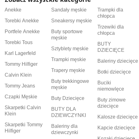
Anekke
Sandały męskie
Trampki dla
chłopca
Torebki Anekke
Sneakersy męskie
Trzewiki dla
Portfele Anekke
Buty sportowe
chłopca
męskie
Torebki Tous
BUTY
Sztyblety męskie
DZIECIĘCE
Karl Lagerfeld
Trampki męskie
Baleriny dziecięce
Tommy Hilfiger
Trapery męskie
Botki dziecięce
Calvin Klein
Buty trekkingowe
Buciki
Tommy Jeans
męskie
niemowlęce
Czapki Męskie
Buty Dziecięce
Buty zimowe
dziecięce
Skarpetki Calvin
BUTY DLA
Klein
DZIEWCZYNKI
Kalosze dziecięce
Skarpetki Tommy
Baleriny dla
Kapcie dziecięce
Hilfiger
dziewczynki
Kozaki dziecięce