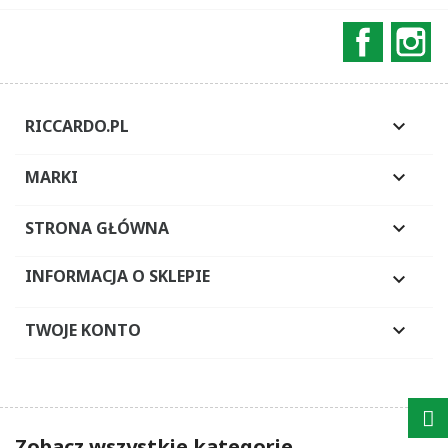
Faceboo
In
RICCARDO.PL

MARKI

STRONA GŁÓWNA

INFORMACJA O SKLEPIE

TWOJE KONTO

Zobacz wszystkie kategorie