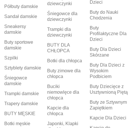
Dzieci
dziewczynki
Półbuty damskie
Buty do Nauki
Śniegowce dla
Sandał damskie
Chodzenia
dziewczynki
Sneakersy
Buty
Trampki dla
damskie
Profilaktyczne Dla
dziewczynki
Dzieci
Buty sportowe
BUTY DLA
damskie
Buty Dla Dzieci
CHŁOPCA
Skórzane
Szpilki
Botki dla chłopca
Buty Dla Dzieci z
Sztyblety damskie
Buty zimowe dla
Wysokim
chłopca
Podbiciem
Śniegowce
damskie
Buciki
Buty Dziecięce z
niemowlęce dla
Usztywnioną Piętą
Trampki damskie
chłopca
Buty ze Sztywnym
Trapery damskie
Kapcie dla
Zapiętkiem
BUTY MĘSKIE
chłopca
Kapcie Dla Dzieci
Botki męskie
Japonki, Klapki
Kapcie do