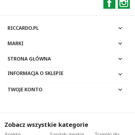
RICCARDO.PL

MARKI

STRONA GŁÓWNA

INFORMACJA O SKLEPIE

TWOJE KONTO

Zobacz wszystkie kategorie
Anekke
Sandały męskie
Trampki dla