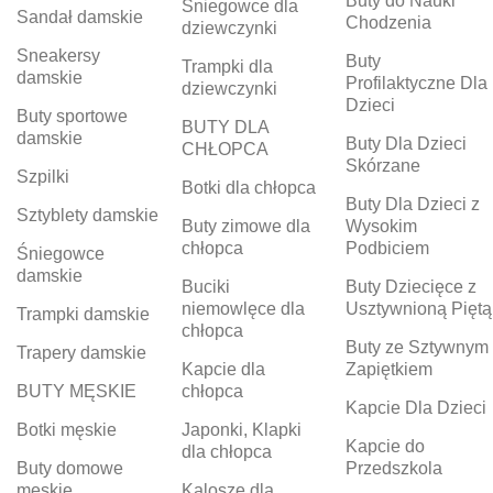
Buty do Nauki
Śniegowce dla
Sandał damskie
Chodzenia
dziewczynki
Sneakersy
Buty
Trampki dla
damskie
Profilaktyczne Dla
dziewczynki
Dzieci
Buty sportowe
BUTY DLA
damskie
Buty Dla Dzieci
CHŁOPCA
Skórzane
Szpilki
Botki dla chłopca
Buty Dla Dzieci z
Sztyblety damskie
Buty zimowe dla
Wysokim
chłopca
Podbiciem
Śniegowce
damskie
Buciki
Buty Dziecięce z
niemowlęce dla
Usztywnioną Piętą
Trampki damskie
chłopca
Buty ze Sztywnym
Trapery damskie
Kapcie dla
Zapiętkiem
BUTY MĘSKIE
chłopca
Kapcie Dla Dzieci
Botki męskie
Japonki, Klapki
Kapcie do
dla chłopca
Buty domowe
Przedszkola
męskie
Kalosze dla