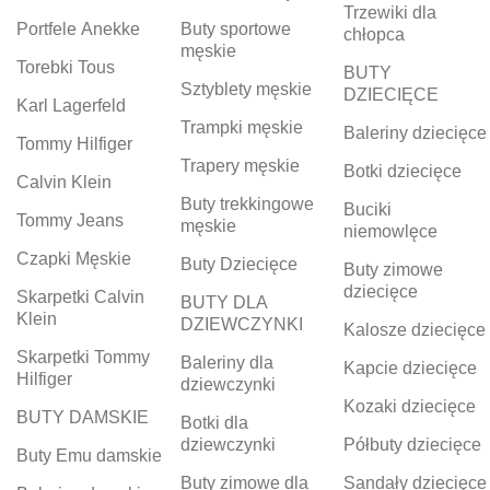
Trzewiki dla
Portfele Anekke
Buty sportowe
chłopca
męskie
Torebki Tous
BUTY
Sztyblety męskie
DZIECIĘCE
Karl Lagerfeld
Trampki męskie
Baleriny dziecięce
Tommy Hilfiger
Trapery męskie
Botki dziecięce
Calvin Klein
Buty trekkingowe
Buciki
Tommy Jeans
męskie
niemowlęce
Czapki Męskie
Buty Dziecięce
Buty zimowe
dziecięce
Skarpetki Calvin
BUTY DLA
Klein
DZIEWCZYNKI
Kalosze dziecięce
Skarpetki Tommy
Baleriny dla
Kapcie dziecięce
Hilfiger
dziewczynki
Kozaki dziecięce
BUTY DAMSKIE
Botki dla
dziewczynki
Półbuty dziecięce
Buty Emu damskie
Buty zimowe dla
Sandały dziecięce