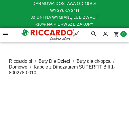
DARMOWA DOSTAWA OD 199 zł
WYSYŁKA 24H
30 DNI NA WYMIANĘ LUB ZWROT
-10% NA PIERWSZE ZAKUPY
search


shopping_cart
0
Riccardo.pl
Buty Dla Dzieci
Buty dla chłopca
Domowe
Kapcie z Dinozaurem SUPERFIT Bill 1-
800278-0010