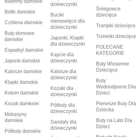
Baleriny damskie
dziewczynki
Śniegowce
Botki damskie
Buciki
dziecięce
niemowlęce dla
Czółena damskie
Trampki dziecięce
dziewczynki
Buty domowe
Trzewiki dziecięce
Japonki, Klapki
damskie
dla dziewczynki
POLECANE
Espadryl damskie
KATEGORIE
Kapcie dla
Japonk damskie
dziewczynki
Buty Wiosenne
Dziecięce
Kalosze damskie
Kalosze dla
dziewczynki
Buty
Klapki damskie
Wodoodporne Dla
Kozaki dla
Koturn damskie
Dzieci
dziewczynki
Kozak damksiei
Pierwsze Buty Dla
Półbuty dla
Dziecka
dziewczynki
Mokasyny
damskie
Buty na Lato Dla
Sandały dla
Dzieci
dziewczynki
Półbuty damskie