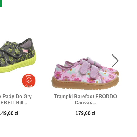
e Pady Do Gry
Trampki Barefoot FRODDO
Ul

ybki podgląd
Szybki podgląd
RFIT Bill...
Canvas...
miary:
36,
38
Rozmiary:
34
Cena
Cena
149,00 zł
179,00 zł