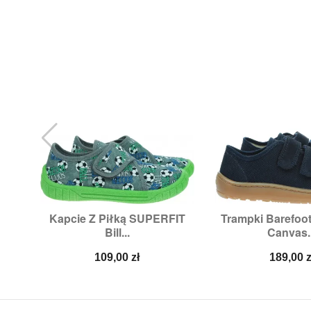
Kapcie Z Piłką SUPERFIT
Trampki Barefo


Szybki podgląd
Szybki p
Bill...
Canvas..
Rozmiary:
25,
26,
28,
30,
32
Rozmiary:
3
Cena
Cena
109,00 zł
189,00 z