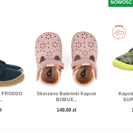
NOWOŚĆ
ot FRODDO
Skórzane Balerinki Kapcie
Kapci


odgląd
Szybki podgląd
Sz
.
BOBUX...
SUPE
4,
38
Rozmiary:
L
Roz
Cena
ł
149,00 zł