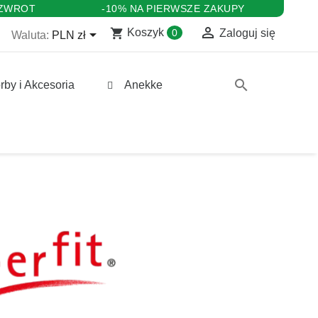
 ZWROT
-10% NA PIERWSZE ZAKUPY

shopping_cart

Koszyk
0
Zaloguj się
Waluta:
PLN zł
search
rby i Akcesoria
Anekke