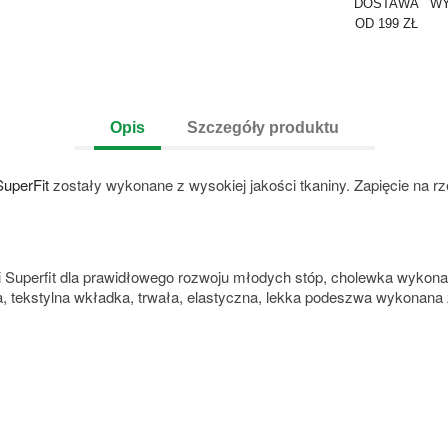
DOSTAWA
WY
OD 199 ZŁ
Opis
Szczegóły produktu
SuperFit
zostały wykonane z wysokiej jakości tkaniny. Zapięcie na r
 Superfit dla prawidłowego rozwoju młodych stóp, cholewka wykona
ka, tekstylna wkładka, trwała, elastyczna, lekka podeszwa wykonan