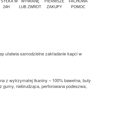
SYŁKA W
WYMIANĘ
PIERWSZE
FACHOWA
24H
LUB ZWROT
ZAKUPY
POMOC
zep ułatwia samodzielne zakładanie kapci w
na z wytrzymałej tkaniny – 100% bawełna, buty
a z gumy, niebrudząca, perforowana podeszwa,