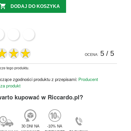

DODAJ DO KOSZYKA
5
/ 5
OCENA:
zcze tego produktu.
czące zgodności produktu z przepisami:
Producent
 za produkt
warto kupować w Riccardo.pl?
30 DNI NA
-10% NA