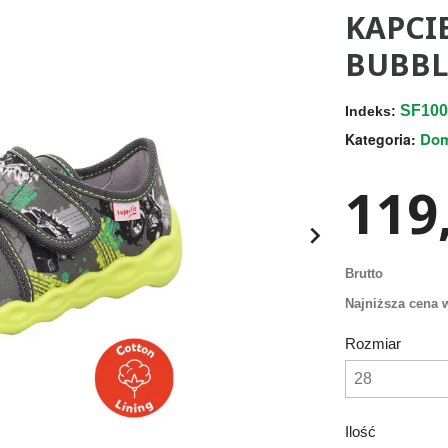
KAPCI
BUBBLE
SF100
Indeks:
Do
Kategoria:
119,

Brutto
Najniższa cena w
Rozmiar
Ilość