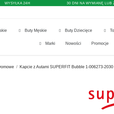
WYSYŁKA 24H
30 DNI NA WYMIANĘ LUB
skie
Buty Męskie
Buty Dziecięce
To
Marki
Nowości
Promocje
Domowe
Kapcie z Autami SUPERFIT Bubble 1-006273-2030