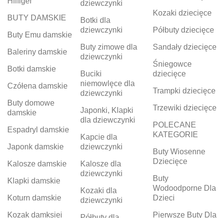
Hilfiger
dziewczynki
Kozaki dziecięce
BUTY DAMSKIE
Botki dla
dziewczynki
Półbuty dziecięce
Buty Emu damskie
Buty zimowe dla
Sandały dziecięce
Baleriny damskie
dziewczynki
Śniegowce
Botki damskie
Buciki
dziecięce
niemowlęce dla
Czółena damskie
Trampki dziecięce
dziewczynki
Buty domowe
Trzewiki dziecięce
Japonki, Klapki
damskie
dla dziewczynki
POLECANE
Espadryl damskie
KATEGORIE
Kapcie dla
Japonk damskie
dziewczynki
Buty Wiosenne
Dziecięce
Kalosze damskie
Kalosze dla
dziewczynki
Buty
Klapki damskie
Wodoodporne Dla
Kozaki dla
Koturn damskie
Dzieci
dziewczynki
Kozak damksiei
Pierwsze Buty Dla
Półbuty dla