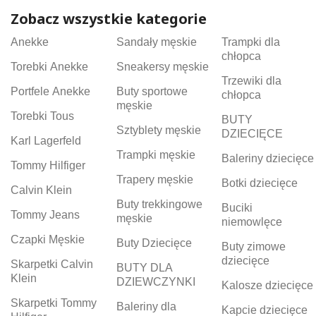
Zobacz wszystkie kategorie
Anekke
Sandały męskie
Trampki dla
chłopca
Torebki Anekke
Sneakersy męskie
Trzewiki dla
Portfele Anekke
Buty sportowe
chłopca
męskie
Torebki Tous
BUTY
Sztyblety męskie
DZIECIĘCE
Karl Lagerfeld
Trampki męskie
Baleriny dziecięce
Tommy Hilfiger
Trapery męskie
Botki dziecięce
Calvin Klein
Buty trekkingowe
Buciki
Tommy Jeans
męskie
niemowlęce
Czapki Męskie
Buty Dziecięce
Buty zimowe
dziecięce
Skarpetki Calvin
BUTY DLA
Klein
DZIEWCZYNKI
Kalosze dziecięce
Skarpetki Tommy
Baleriny dla
Kapcie dziecięce