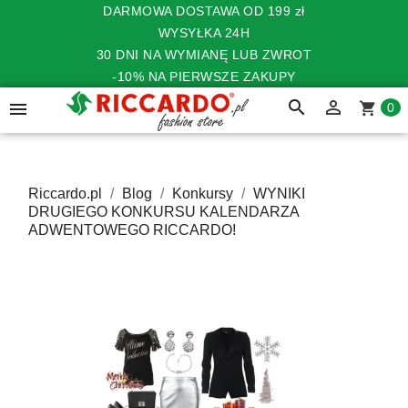
DARMOWA DOSTAWA OD 199 zł
WYSYŁKA 24H
30 DNI NA WYMIANĘ LUB ZWROT
-10% NA PIERWSZE ZAKUPY
search


shopping_cart
0
Riccardo.pl
Blog
Konkursy
WYNIKI
DRUGIEGO KONKURSU KALENDARZA
ADWENTOWEGO RICCARDO!