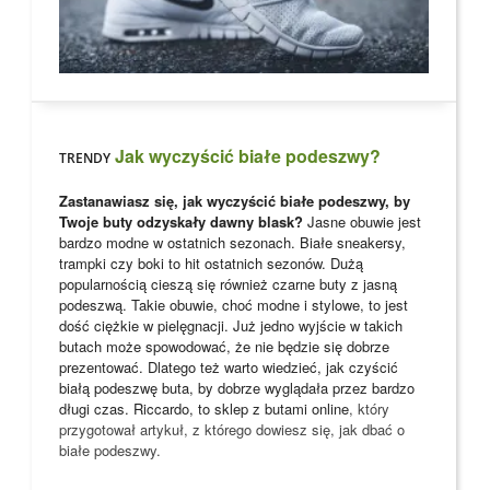
Jak wyczyścić białe podeszwy?
TRENDY
Zastanawiasz się, jak wyczyścić białe podeszwy, by
Twoje buty odzyskały dawny blask?
Jasne obuwie jest
bardzo modne w ostatnich sezonach. Białe sneakersy,
trampki czy boki to hit ostatnich sezonów. Dużą
popularnością cieszą się również czarne buty z jasną
podeszwą. Takie obuwie, choć modne i stylowe, to jest
dość ciężkie w pielęgnacji. Już jedno wyjście w takich
butach może spowodować, że nie będzie się dobrze
prezentować. Dlatego też warto wiedzieć, jak czyścić
białą podeszwę buta, by dobrze wyglądała przez bardzo
długi czas. Riccardo, to
sklep z butami online
, który
przygotował artykuł, z którego dowiesz się, jak dbać o
białe podeszwy.