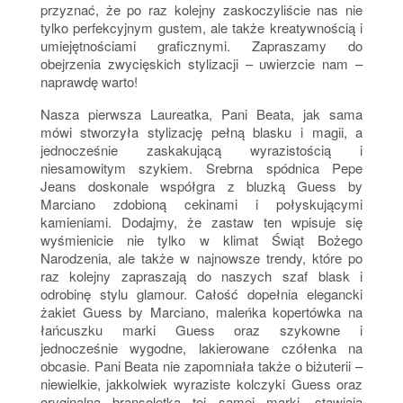
przyznać, że po raz kolejny zaskoczyliście nas nie
tylko perfekcyjnym gustem, ale także kreatywnością i
umiejętnościami graficznymi. Zapraszamy do
obejrzenia zwycięskich stylizacji – uwierzcie nam –
naprawdę warto!
Nasza pierwsza Laureatka, Pani Beata, jak sama
mówi stworzyła stylizację pełną blasku i magii, a
jednocześnie zaskakującą wyrazistością i
niesamowitym szykiem. Srebrna spódnica Pepe
Jeans doskonale współgra z bluzką Guess by
Marciano zdobioną cekinami i połyskującymi
kamieniami. Dodajmy, że zastaw ten wpisuje się
wyśmienicie nie tylko w klimat Świąt Bożego
Narodzenia, ale także w najnowsze trendy, które po
raz kolejny zapraszają do naszych szaf blask i
odrobinę stylu glamour. Całość dopełnia elegancki
żakiet Guess by Marciano, maleńka kopertówka na
łańcuszku marki Guess oraz szykowne i
jednocześnie wygodne, lakierowane czółenka na
obcasie. Pani Beata nie zapomniała także o biżuterii –
niewielkie, jakkolwiek wyraziste kolczyki Guess oraz
oryginalna bransoletka tej samej marki, stawiają