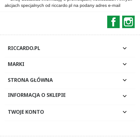
akcjach specjalnych od riccardo.pl na podany adres e-mail
Faceboo
In
RICCARDO.PL

MARKI

STRONA GŁÓWNA

INFORMACJA O SKLEPIE

TWOJE KONTO
