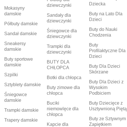
Dziecka
dziewczynki
Mokasyny
damskie
Buty na Lato Dla
Sandały dla
Dzieci
dziewczynki
Półbuty damskie
Buty do Nauki
Śniegowce dla
Sandał damskie
Chodzenia
dziewczynki
Sneakersy
Buty
Trampki dla
damskie
Profilaktyczne Dla
dziewczynki
Dzieci
Buty sportowe
BUTY DLA
damskie
Buty Dla Dzieci
CHŁOPCA
Skórzane
Szpilki
Botki dla chłopca
Buty Dla Dzieci z
Sztyblety damskie
Buty zimowe dla
Wysokim
chłopca
Podbiciem
Śniegowce
damskie
Buciki
Buty Dziecięce z
niemowlęce dla
Usztywnioną Piętą
Trampki damskie
chłopca
Buty ze Sztywnym
Trapery damskie
Kapcie dla
Zapiętkiem