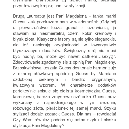
przysłowiową kropkę nad i w stylizacji.
Drugą Laureatką jest Pani Magdalena – fanka marki
Guess. Jak przekazała nam w wiadomości: „Gdy bój
o pierwszeństwo toczą granat z czerwienią, ja
stawiam na nieśmiertelną czerń, kolor kremowy i
błysk złota. Klasyczne fasony są nie tylko eleganckie,
ale też nabierają oryginalności w towarzystwie
błyszczących dodatków. Świąteczny strój nie musi
być nudny, ba, może być nawet całkiem…sexy;)”.
Zdecydowanie zgadzamy się z opinią Pani Magdaleny.
Brzoskwiniowa koszula Guess doskonale harmonizuje
z czarną ołówkową spódnicą Guess by Marciano
ozdobioną ciekawym i bardzo oryginalnym,
kwiatowym wzorem. W charakterze dodatków
perfekcyjnie spisuje się cielista kosmetyczka Guess,
koronkowe, bardzo zmysłowe czółenka Guess oraz
wykonany z najmodniejszego w tym sezonie,
różowego złota, pierścionek tej samej marki. Szyku
stylizacji dodaje zegarek Guess. Dla nas – rewelacja!
Czy Wam również podoba się pełna szyku i blasku
stylizacja Pani Magdaleny?