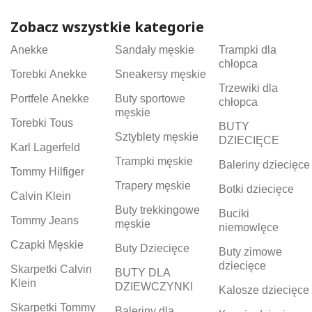
Zobacz wszystkie kategorie
Anekke
Sandały męskie
Trampki dla
chłopca
Torebki Anekke
Sneakersy męskie
Trzewiki dla
Portfele Anekke
Buty sportowe
chłopca
męskie
Torebki Tous
BUTY
Sztyblety męskie
DZIECIĘCE
Karl Lagerfeld
Trampki męskie
Baleriny dziecięce
Tommy Hilfiger
Trapery męskie
Botki dziecięce
Calvin Klein
Buty trekkingowe
Buciki
Tommy Jeans
męskie
niemowlęce
Czapki Męskie
Buty Dziecięce
Buty zimowe
dziecięce
Skarpetki Calvin
BUTY DLA
Klein
DZIEWCZYNKI
Kalosze dziecięce
Skarpetki Tommy
Baleriny dla