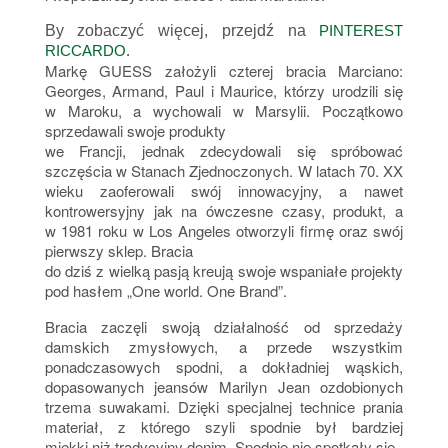
By zobaczyć więcej, przejdź na
PINTEREST
RICCARDO.
Markę GUESS założyli czterej bracia Marciano:
Georges, Armand, Paul i Maurice, którzy urodzili się
w Maroku, a wychowali w Marsylii. Początkowo
sprzedawali swoje produkty
we Francji, jednak zdecydowali się spróbować
szczęścia w Stanach Zjednoczonych. W latach 70. XX
wieku zaoferowali swój innowacyjny, a nawet
kontrowersyjny jak na ówczesne czasy, produkt, a
w 1981 roku w Los Angeles otworzyli firmę oraz swój
pierwszy sklep. Bracia
do dziś z wielką pasją kreują swoje wspaniałe projekty
pod hasłem „One world. One Brand”.
Bracia zaczęli swoją działalność od sprzedaży
damskich zmysłowych, a przede wszystkim
ponadczasowych spodni, a dokładniej wąskich,
dopasowanych jeansów Marilyn Jean ozdobionych
trzema suwakami. Dzięki specjalnej technice prania
materiał, z którego szyli spodnie był bardziej
miękki niż tradycyjny denim. Spodnie nie spotkały się