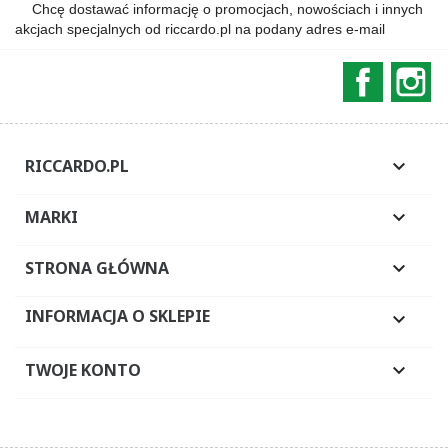
Chcę dostawać informację o promocjach, nowościach i innych
akcjach specjalnych od riccardo.pl na podany adres e-mail
Faceboo
In
RICCARDO.PL

MARKI

STRONA GŁÓWNA

INFORMACJA O SKLEPIE

TWOJE KONTO
