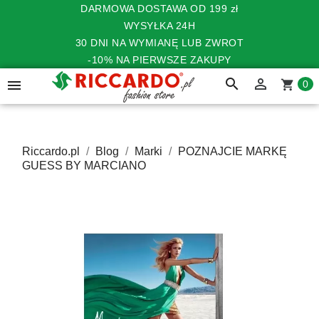
DARMOWA DOSTAWA OD 199 zł
WYSYŁKA 24H
30 DNI NA WYMIANĘ LUB ZWROT
-10% NA PIERWSZE ZAKUPY
search


shopping_cart
0
Riccardo.pl
Blog
Marki
POZNAJCIE MARKĘ
GUESS BY MARCIANO