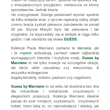
z entuzjastycznym przyjęciem, zwłaszcza ze strony
sprzedawców. Jednak bracia
nie zrezygnowali. George postanowił wysłać spodnie
do kilku sklepów wraz z ręcznie napisaną notką, dzięki
czemu bracia zyskali pierwsze zamówienie na ponad
20 par. Słynne Marylin były tak seksowne i tak
oryginalne, że wyprzedały się w sklepie w ciągu kilku
godzin. I tak narodziła się sława
GUESS
.
Kolekcje Paula Marciano zarówno te
damskie
, jak
i te
męskie
wzbudzają zachwyt nawet najbardziej
wymagających klientów i krytyków mody.
Guess by
Marciano
to nie tylko kreacje na szczególne okazje,
ale także ubiór casualowy czy wieczorowy. A
wszystko wzbogacone
bogatą biżuterię, torbami, paskami czy zegarkami.
Guess by Marciano
to od wielu lat skarbnica bez dna
dla miłośników i miłośniczek zmysłowych i
eleganckich propozycji. Kolekcja Marciano idealnie
pasuje do szaf młodych, szykownych, zmysłowych
kobiet, które lubią to, co najmodniejsze i wiedzą, jak