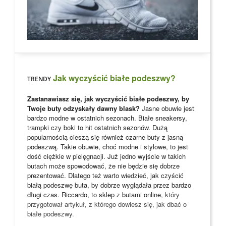
Jak wyczyścić białe podeszwy?
TRENDY
Zastanawiasz się, jak wyczyścić białe podeszwy, by
Twoje buty odzyskały dawny blask?
Jasne obuwie jest
bardzo modne w ostatnich sezonach. Białe sneakersy,
trampki czy boki to hit ostatnich sezonów. Dużą
popularnością cieszą się również czarne buty z jasną
podeszwą. Takie obuwie, choć modne i stylowe, to jest
dość ciężkie w pielęgnacji. Już jedno wyjście w takich
butach może spowodować, że nie będzie się dobrze
prezentować. Dlatego też warto wiedzieć, jak czyścić
białą podeszwę buta, by dobrze wyglądała przez bardzo
długi czas. Riccardo, to
sklep z butami online
, który
przygotował artykuł, z którego dowiesz się, jak dbać o
białe podeszwy.