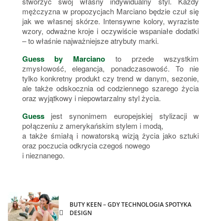
stworzyć swój własny indywidualny styl. Każdy
mężczyzna w propozycjach Marciano będzie czuł się
jak we własnej skórze. Intensywne kolory, wyraziste
wzory, odważne kroje i oczywiście wspaniałe dodatki
– to właśnie najważniejsze atrybuty marki.
Guess by Marciano
to przede wszystkim
zmysłowość, elegancja, ponadczasowość. To nie
tylko konkretny produkt czy trend w danym, sezonie,
ale także odskocznia od codziennego szarego życia
oraz wyjątkowy i niepowtarzalny styl życia.
Guess
jest synonimem europejskiej stylizacji w
połączeniu z amerykańskim stylem i modą,
a także śmiałą i nowatorską wizją życia jako sztuki
oraz poczucia odkrycia czegoś nowego
i nieznanego.
BUTY KEEN – GDY TECHNOLOGIA SPOTYKA
DESIGN