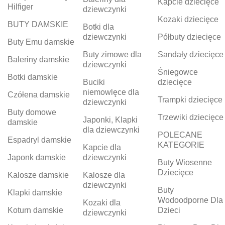
Kapcie dziecięce
Hilfiger
dziewczynki
Kozaki dziecięce
BUTY DAMSKIE
Botki dla
dziewczynki
Półbuty dziecięce
Buty Emu damskie
Buty zimowe dla
Sandały dziecięce
Baleriny damskie
dziewczynki
Śniegowce
Botki damskie
Buciki
dziecięce
niemowlęce dla
Czółena damskie
Trampki dziecięce
dziewczynki
Buty domowe
Trzewiki dziecięce
Japonki, Klapki
damskie
dla dziewczynki
POLECANE
Espadryl damskie
KATEGORIE
Kapcie dla
Japonk damskie
dziewczynki
Buty Wiosenne
Dziecięce
Kalosze damskie
Kalosze dla
dziewczynki
Buty
Klapki damskie
Wodoodporne Dla
Kozaki dla
Koturn damskie
Dzieci
dziewczynki