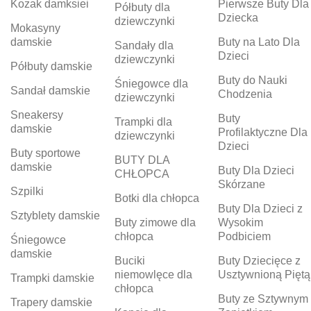
Kozak damksiei
Pierwsze Buty Dla
Półbuty dla
Dziecka
dziewczynki
Mokasyny
damskie
Buty na Lato Dla
Sandały dla
Dzieci
dziewczynki
Półbuty damskie
Buty do Nauki
Śniegowce dla
Sandał damskie
Chodzenia
dziewczynki
Sneakersy
Buty
Trampki dla
damskie
Profilaktyczne Dla
dziewczynki
Dzieci
Buty sportowe
BUTY DLA
damskie
Buty Dla Dzieci
CHŁOPCA
Skórzane
Szpilki
Botki dla chłopca
Buty Dla Dzieci z
Sztyblety damskie
Buty zimowe dla
Wysokim
chłopca
Podbiciem
Śniegowce
damskie
Buciki
Buty Dziecięce z
niemowlęce dla
Usztywnioną Piętą
Trampki damskie
chłopca
Buty ze Sztywnym
Trapery damskie