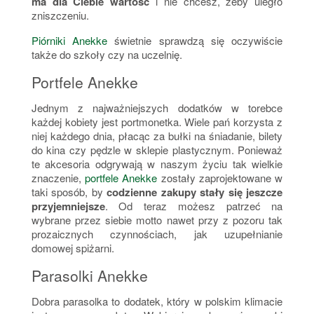
ma dla Ciebie wartość
i nie chcesz, żeby uległo
zniszczeniu.
Piórniki Anekke
świetnie sprawdzą się oczywiście
także do szkoły czy na uczelnię.
Portfele Anekke
Jednym z najważniejszych dodatków w torebce
każdej kobiety jest portmonetka. Wiele pań korzysta z
niej każdego dnia, płacąc za bułki na śniadanie, bilety
do kina czy pędzle w sklepie plastycznym. Ponieważ
te akcesoria odgrywają w naszym życiu tak wielkie
znaczenie,
portfele Anekke
zostały zaprojektowane w
taki sposób, by
codzienne zakupy stały się jeszcze
przyjemniejsze
. Od teraz możesz patrzeć na
wybrane przez siebie motto nawet przy z pozoru tak
prozaicznych czynnościach, jak uzupełnianie
domowej spiżarni.
Parasolki Anekke
Dobra parasolka to dodatek, który w polskim klimacie