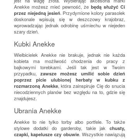
jest na wagę złota. Wybierając akcesoria marki
Anekke możesz mieć pewność, że
będą służyć Ci
przez niejedną jesień
. Przydymione kolory parasolek
doskonale wpisują się w deszczowy krajobraz,
wprowadzając jednak odrobinę uśmiechu w niejeden
szary dzień.
Kubki Anekke
Wielbicielek Anekke nie brakuje, jednak nie każda
kobieta ma możliwość chodzenia do pracy z
bajkowymi torebkami. Jeśli tak jest w Twoim
przypadku,
zawsze możesz umilić sobie dzień
poprzez picie ulubionej herbaty w kubku z
rozmarzoną Anekke
, która zainspiruje Cię do snucia
niecodziennych planów bez względu na to, gdzie się
znajdujesz.
Ubrania Anekke
Anekke to nie tylko torby albo portfele. To także
stylowe dodatki do garderoby, takie jak
chusty,
czapki, kapelusze czy obuwie
. Wszystkie nawiązują