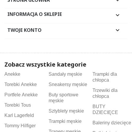

INFORMACJA O SKLEPIE

TWOJE KONTO

Zobacz wszystkie kategorie
Anekke
Sandały męskie
Trampki dla
chłopca
Torebki Anekke
Sneakersy męskie
Trzewiki dla
Portfele Anekke
Buty sportowe
chłopca
męskie
Torebki Tous
BUTY
Sztyblety męskie
DZIECIĘCE
Karl Lagerfeld
Trampki męskie
Baleriny dziecięce
Tommy Hilfiger
Trapery męskie