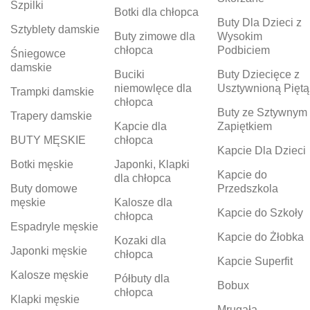
Szpilki
Botki dla chłopca
Buty Dla Dzieci z
Sztyblety damskie
Buty zimowe dla
Wysokim
chłopca
Podbiciem
Śniegowce
damskie
Buciki
Buty Dziecięce z
niemowlęce dla
Usztywnioną Piętą
Trampki damskie
chłopca
Buty ze Sztywnym
Trapery damskie
Kapcie dla
Zapiętkiem
BUTY MĘSKIE
chłopca
Kapcie Dla Dzieci
Botki męskie
Japonki, Klapki
Kapcie do
dla chłopca
Buty domowe
Przedszkola
męskie
Kalosze dla
Kapcie do Szkoły
chłopca
Espadryle męskie
Kapcie do Żłobka
Kozaki dla
Japonki męskie
chłopca
Kapcie Superfit
Kalosze męskie
Półbuty dla
Bobux
chłopca
Klapki męskie
Mrugała