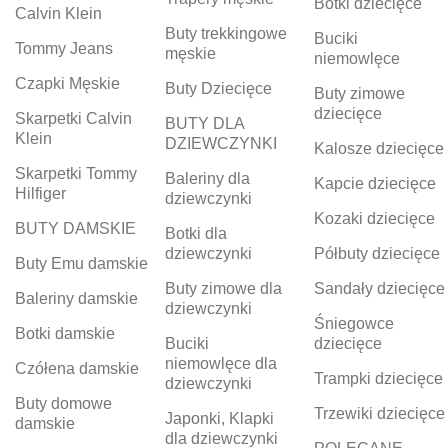
Botki dziecięce
Calvin Klein
Buty trekkingowe
Buciki
Tommy Jeans
męskie
niemowlęce
Czapki Męskie
Buty Dziecięce
Buty zimowe
dziecięce
Skarpetki Calvin
BUTY DLA
Klein
DZIEWCZYNKI
Kalosze dziecięce
Skarpetki Tommy
Baleriny dla
Kapcie dziecięce
Hilfiger
dziewczynki
Kozaki dziecięce
BUTY DAMSKIE
Botki dla
dziewczynki
Półbuty dziecięce
Buty Emu damskie
Buty zimowe dla
Sandały dziecięce
Baleriny damskie
dziewczynki
Śniegowce
Botki damskie
Buciki
dziecięce
niemowlęce dla
Czółena damskie
Trampki dziecięce
dziewczynki
Buty domowe
Trzewiki dziecięce
Japonki, Klapki
damskie
dla dziewczynki