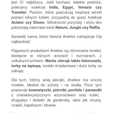
jest Ci najbliższa. Jeśli kochasz dalekie podróże,
polecamy kolekcje
India, Egypt, Venezia czy
Traveller
. Paniom, które poszukują inspiracji wśród
postaci silnych kobiet, przypadną do gustu kolekcje
Aviator czy Shoen
. Miłośniczki przyrody i stylu eko
pokochają natomiast serie
Nature, Jungle czy Raffia
.
Sprawdź sama, która historia Anekke zainspiruje Cię
najbardziej!
Flagowymi produktami Anekke są różnorodne torebki,
dostępne w różnych wzorach i rozmiarach, z
unikalnymi printami.
Marka oferuje także listonoszki,
torby na laptopa
, torebki śniadaniowe i duże torby na
zakupy.
Dla tych, którzy wolą plecaki, Anekke ma urocze
modele, idealne do szkoły i na studia. Poza tym
proponuje
kosmetyczki, piórniki, portfele i parasolki
z charakterystycznym wzornictwem oraz kubki,
długopisy i dodatki do garderoby, takie jak chusty,
czapki, kapelusze i obuwie.