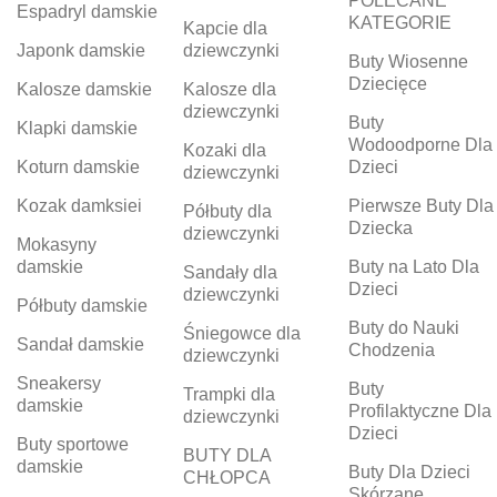
POLECANE
Espadryl damskie
KATEGORIE
Kapcie dla
Japonk damskie
dziewczynki
Buty Wiosenne
Dziecięce
Kalosze damskie
Kalosze dla
dziewczynki
Buty
Klapki damskie
Wodoodporne Dla
Kozaki dla
Koturn damskie
Dzieci
dziewczynki
Kozak damksiei
Pierwsze Buty Dla
Półbuty dla
Dziecka
dziewczynki
Mokasyny
damskie
Buty na Lato Dla
Sandały dla
Dzieci
dziewczynki
Półbuty damskie
Buty do Nauki
Śniegowce dla
Sandał damskie
Chodzenia
dziewczynki
Sneakersy
Buty
Trampki dla
damskie
Profilaktyczne Dla
dziewczynki
Dzieci
Buty sportowe
BUTY DLA
damskie
Buty Dla Dzieci
CHŁOPCA
Skórzane