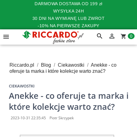
DARMOWA DOSTAWA OD 199 zł
WYSYŁKA 24H
30 DNI NA WYMIANĘ LUB ZWROT
-10% NA PIERWSZE ZAKUPY
search


shopping_cart
0
Riccardo.pl
Blog
Ciekawostki
Anekke - co
oferuje ta marka i które kolekcje warto znać?
CIEKAWOSTKI
Anekke - co oferuje ta marka i
które kolekcje warto znać?
2023-10-31 22:35:45
Piotr Skrzypek