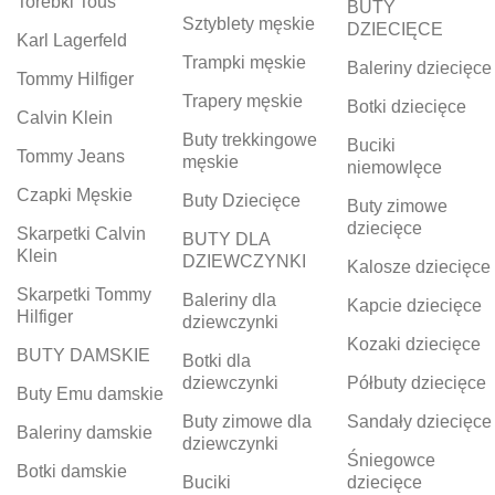
Torebki Tous
BUTY
Sztyblety męskie
DZIECIĘCE
Karl Lagerfeld
Trampki męskie
Baleriny dziecięce
Tommy Hilfiger
Trapery męskie
Botki dziecięce
Calvin Klein
Buty trekkingowe
Buciki
Tommy Jeans
męskie
niemowlęce
Czapki Męskie
Buty Dziecięce
Buty zimowe
dziecięce
Skarpetki Calvin
BUTY DLA
Klein
DZIEWCZYNKI
Kalosze dziecięce
Skarpetki Tommy
Baleriny dla
Kapcie dziecięce
Hilfiger
dziewczynki
Kozaki dziecięce
BUTY DAMSKIE
Botki dla
dziewczynki
Półbuty dziecięce
Buty Emu damskie
Buty zimowe dla
Sandały dziecięce
Baleriny damskie
dziewczynki
Śniegowce
Botki damskie
Buciki
dziecięce