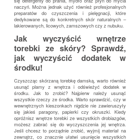
się detergenty do prania, mydło oraz płyn do mycia
naczyń. Można jednak użyć również profesjonalnych
preparatów do czyszczenia i pielęgnacji, które
dedykowane są do konkretnych skór naturalnych –
lakierowanych, licowych, zamszowych czy z nubuku.
Jak wyczyścić wnętrze
torebki ze skóry? Sprawdź,
jak wyczyścić dodatek w
środku!
Czyszcząc skórzaną torebkę damską, warto również
usunąć plamy z wnętrza i odświeżyć dodatek w
środku. Jak to zrobić? Najpierw należy usunąć
wszystkie rzeczy ze środka. Warto sprawdzić, czy w
wewnętrznych kieszonkach nigdzie nie zawieruszyły
się jakieś paragony, papierki czy okruszki. Kiedy
opróżnisz wnętrze torebki ze wszystkich drobiazgów,
możesz zabrać się do wyczyszczenia jej wnętrza.
Jeśli chcesz to porządnie zrobić, wyjmij materiał na
zewnątrz, co znacznie ułatwi usunięcie wszystkich