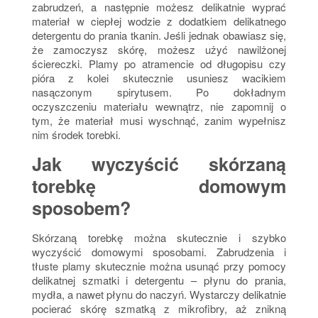
zabrudzeń, a następnie możesz delikatnie wyprać
materiał w ciepłej wodzie z dodatkiem delikatnego
detergentu do prania tkanin. Jeśli jednak obawiasz się,
że zamoczysz skórę, możesz użyć nawilżonej
ściereczki. Plamy po atramencie od długopisu czy
pióra z kolei skutecznie usuniesz wacikiem
nasączonym spirytusem. Po dokładnym
oczyszczeniu materiału wewnątrz, nie zapomnij o
tym, że materiał musi wyschnąć, zanim wypełnisz
nim środek torebki.
Jak wyczyścić skórzaną
torebkę domowym
sposobem?
Skórzaną torebkę można skutecznie i szybko
wyczyścić domowymi sposobami. Zabrudzenia i
tłuste plamy skutecznie można usunąć przy pomocy
delikatnej szmatki i detergentu – płynu do prania,
mydła, a nawet płynu do naczyń. Wystarczy delikatnie
pocierać skórę szmatką z mikrofibry, aż znikną