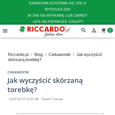
DARMOWA DOSTAWA OD 199 zł
WYSYŁKA 24H
30 DNI NA WYMIANĘ LUB ZWROT
-10% NA PIERWSZE ZAKUPY
search


shopping_cart
0
Riccardo.pl
Blog
Ciekawostki
Jak wyczyścić
skórzaną torebkę?
CIEKAWOSTKI
Jak wyczyścić skórzaną
torebkę?
2023-03-07 22:07:48
Paweł Trzeciak