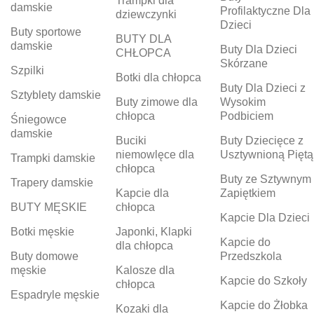
Trampki dla
damskie
Profilaktyczne Dla
dziewczynki
Dzieci
Buty sportowe
BUTY DLA
damskie
Buty Dla Dzieci
CHŁOPCA
Skórzane
Szpilki
Botki dla chłopca
Buty Dla Dzieci z
Sztyblety damskie
Buty zimowe dla
Wysokim
chłopca
Podbiciem
Śniegowce
damskie
Buciki
Buty Dziecięce z
niemowlęce dla
Usztywnioną Piętą
Trampki damskie
chłopca
Buty ze Sztywnym
Trapery damskie
Kapcie dla
Zapiętkiem
BUTY MĘSKIE
chłopca
Kapcie Dla Dzieci
Botki męskie
Japonki, Klapki
Kapcie do
dla chłopca
Buty domowe
Przedszkola
męskie
Kalosze dla
Kapcie do Szkoły
chłopca
Espadryle męskie
Kapcie do Żłobka
Kozaki dla