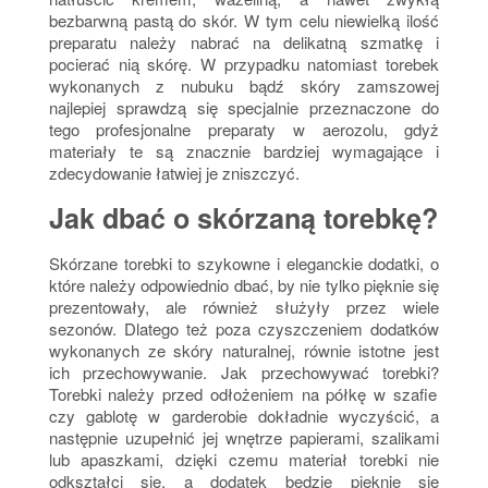
bezbarwną pastą do skór. W tym celu niewielką ilość
preparatu należy nabrać na delikatną szmatkę i
pocierać nią skórę. W przypadku natomiast torebek
wykonanych z nubuku bądź skóry zamszowej
najlepiej sprawdzą się specjalnie przeznaczone do
tego profesjonalne preparaty w aerozolu, gdyż
materiały te są znacznie bardziej wymagające i
zdecydowanie łatwiej je zniszczyć.
Jak dbać o skórzaną torebkę?
Skórzane torebki to szykowne i eleganckie dodatki, o
które należy odpowiednio dbać, by nie tylko pięknie się
prezentowały, ale również służyły przez wiele
sezonów. Dlatego też poza czyszczeniem dodatków
wykonanych ze skóry naturalnej, równie istotne jest
ich przechowywanie.
Jak przechowywać torebki?
Torebki należy przed odłożeniem na półkę w szafie
czy gablotę w garderobie dokładnie wyczyścić, a
następnie uzupełnić jej wnętrze papierami, szalikami
lub apaszkami, dzięki czemu materiał torebki nie
odkształci się, a dodatek będzie pięknie się