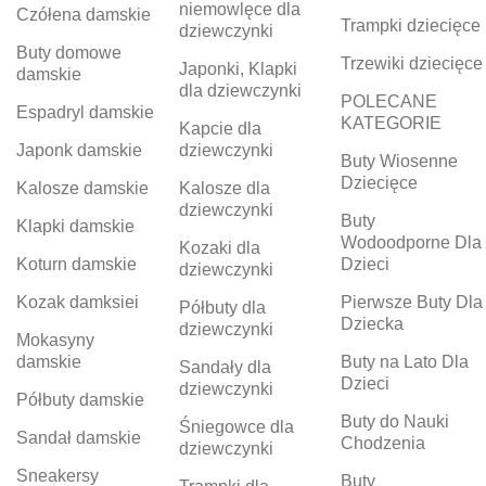
niemowlęce dla
Czółena damskie
Trampki dziecięce
dziewczynki
Buty domowe
Trzewiki dziecięce
Japonki, Klapki
damskie
dla dziewczynki
POLECANE
Espadryl damskie
KATEGORIE
Kapcie dla
Japonk damskie
dziewczynki
Buty Wiosenne
Dziecięce
Kalosze damskie
Kalosze dla
dziewczynki
Buty
Klapki damskie
Wodoodporne Dla
Kozaki dla
Koturn damskie
Dzieci
dziewczynki
Kozak damksiei
Pierwsze Buty Dla
Półbuty dla
Dziecka
dziewczynki
Mokasyny
damskie
Buty na Lato Dla
Sandały dla
Dzieci
dziewczynki
Półbuty damskie
Buty do Nauki
Śniegowce dla
Sandał damskie
Chodzenia
dziewczynki
Sneakersy
Buty