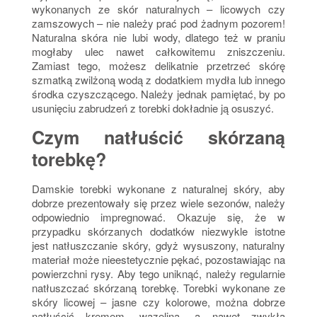
wykonanych ze skór naturalnych – licowych czy
zamszowych – nie należy prać pod żadnym pozorem!
Naturalna skóra nie lubi wody, dlatego też w praniu
mogłaby ulec nawet całkowitemu zniszczeniu.
Zamiast tego, możesz delikatnie przetrzeć skórę
szmatką zwilżoną wodą z dodatkiem mydła lub innego
środka czyszczącego. Należy jednak pamiętać, by po
usunięciu zabrudzeń z torebki dokładnie ją osuszyć.
Czym natłuścić skórzaną
torebkę?
Damskie torebki wykonane z naturalnej skóry, aby
dobrze prezentowały się przez wiele sezonów, należy
odpowiednio impregnować. Okazuje się, że w
przypadku skórzanych dodatków niezwykle istotne
jest natłuszczanie skóry, gdyż wysuszony, naturalny
materiał może nieestetycznie pękać, pozostawiając na
powierzchni rysy. Aby tego uniknąć, należy regularnie
natłuszczać skórzaną torebkę. Torebki wykonane ze
skóry licowej – jasne czy kolorowe, można dobrze
natłuścić kremem, wazeliną, a nawet zwykłą