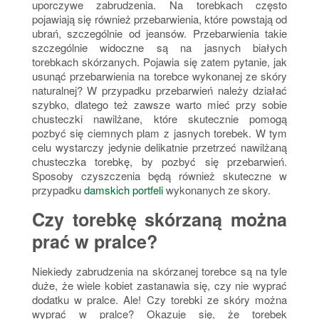
uporczywe zabrudzenia. Na torebkach często
pojawiają się również przebarwienia, które powstają od
ubrań, szczególnie od jeansów. Przebarwienia takie
szczególnie widoczne są na jasnych białych
torebkach skórzanych. Pojawia się zatem pytanie, jak
usunąć przebarwienia na torebce wykonanej ze skóry
naturalnej? W przypadku przebarwień należy działać
szybko, dlatego też zawsze warto mieć przy sobie
chusteczki nawilżane, które skutecznie pomogą
pozbyć się ciemnych plam z jasnych torebek. W tym
celu wystarczy jedynie delikatnie przetrzeć nawilżaną
chusteczka torebkę, by pozbyć się przebarwień.
Sposoby czyszczenia będą również skuteczne w
przypadku
damskich portfeli
wykonanych ze skory.
Czy torebkę skórzaną można
prać w pralce?
Niekiedy zabrudzenia na skórzanej torebce są na tyle
duże, że wiele kobiet zastanawia się, czy nie wyprać
dodatku w pralce. Ale! Czy torebki ze skóry można
wyprać w pralce? Okazuje się, że torebek