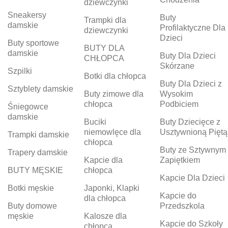
dziewczynki
Sneakersy
Buty
Trampki dla
damskie
Profilaktyczne Dla
dziewczynki
Dzieci
Buty sportowe
BUTY DLA
damskie
Buty Dla Dzieci
CHŁOPCA
Skórzane
Szpilki
Botki dla chłopca
Buty Dla Dzieci z
Sztyblety damskie
Buty zimowe dla
Wysokim
chłopca
Podbiciem
Śniegowce
damskie
Buciki
Buty Dziecięce z
niemowlęce dla
Usztywnioną Piętą
Trampki damskie
chłopca
Buty ze Sztywnym
Trapery damskie
Kapcie dla
Zapiętkiem
BUTY MĘSKIE
chłopca
Kapcie Dla Dzieci
Botki męskie
Japonki, Klapki
Kapcie do
dla chłopca
Buty domowe
Przedszkola
męskie
Kalosze dla
Kapcie do Szkoły
chłopca