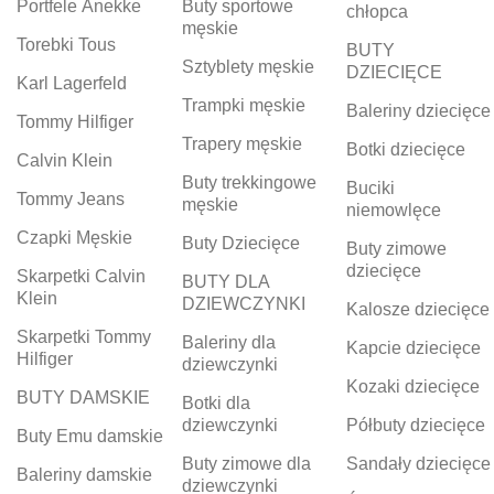
Portfele Anekke
Buty sportowe
chłopca
męskie
Torebki Tous
BUTY
Sztyblety męskie
DZIECIĘCE
Karl Lagerfeld
Trampki męskie
Baleriny dziecięce
Tommy Hilfiger
Trapery męskie
Botki dziecięce
Calvin Klein
Buty trekkingowe
Buciki
Tommy Jeans
męskie
niemowlęce
Czapki Męskie
Buty Dziecięce
Buty zimowe
dziecięce
Skarpetki Calvin
BUTY DLA
Klein
DZIEWCZYNKI
Kalosze dziecięce
Skarpetki Tommy
Baleriny dla
Kapcie dziecięce
Hilfiger
dziewczynki
Kozaki dziecięce
BUTY DAMSKIE
Botki dla
dziewczynki
Półbuty dziecięce
Buty Emu damskie
Buty zimowe dla
Sandały dziecięce
Baleriny damskie
dziewczynki