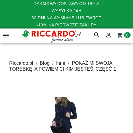
DARMOWA DOSTAWA OD 199 zł
WYSYŁKA 24H
30 DNI NA WYMIANĘ LUB ZWROT
-10% NA PIERWSZE ZAKUPY
search


shopping_cart
0
Riccardo.pl
Blog
Inne
POKAŻ MI SWOJĄ
TOREBKĘ, A POWIEM CI KIM JESTEŚ. CZĘŚĆ 1