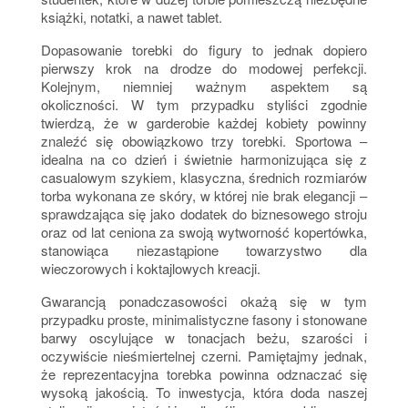
książki, notatki, a nawet tablet.
Dopasowanie torebki do figury to jednak dopiero
pierwszy krok na drodze do modowej perfekcji.
Kolejnym, niemniej ważnym aspektem są
okoliczności. W tym przypadku styliści zgodnie
twierdzą, że w garderobie każdej kobiety powinny
znaleźć się obowiązkowo trzy torebki. Sportowa –
idealna na co dzień i świetnie harmonizująca się z
casualowym szykiem, klasyczna, średnich rozmiarów
torba wykonana ze skóry, w której nie brak elegancji –
sprawdzająca się jako dodatek do biznesowego stroju
oraz od lat ceniona za swoją wytworność kopertówka,
stanowiąca niezastąpione towarzystwo dla
wieczorowych i koktajlowych kreacji.
Gwarancją ponadczasowości okażą się w tym
przypadku proste, minimalistyczne fasony i stonowane
barwy oscylujące w tonacjach beżu, szarości i
oczywiście nieśmiertelnej czerni. Pamiętajmy jednak,
że reprezentacyjna torebka powinna odznaczać się
wysoką jakością. To inwestycja, która doda naszej