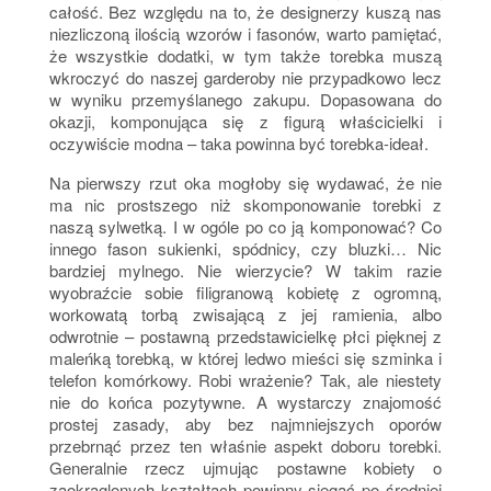
całość. Bez względu na to, że designerzy kuszą nas
niezliczoną ilością wzorów i fasonów, warto pamiętać,
że wszystkie dodatki, w tym także torebka muszą
wkroczyć do naszej garderoby nie przypadkowo lecz
w wyniku przemyślanego zakupu. Dopasowana do
okazji, komponująca się z figurą właścicielki i
oczywiście modna – taka powinna być torebka-ideał.
Na pierwszy rzut oka mogłoby się wydawać, że nie
ma nic prostszego niż skomponowanie torebki z
naszą sylwetką. I w ogóle po co ją komponować? Co
innego fason sukienki, spódnicy, czy bluzki… Nic
bardziej mylnego. Nie wierzycie? W takim razie
wyobraźcie sobie filigranową kobietę z ogromną,
workowatą torbą zwisającą z jej ramienia, albo
odwrotnie – postawną przedstawicielkę płci pięknej z
maleńką torebką, w której ledwo mieści się szminka i
telefon komórkowy. Robi wrażenie? Tak, ale niestety
nie do końca pozytywne. A wystarczy znajomość
prostej zasady, aby bez najmniejszych oporów
przebrnąć przez ten właśnie aspekt doboru torebki.
Generalnie rzecz ujmując postawne kobiety o
zaokrąglonych kształtach powinny sięgać po średniej