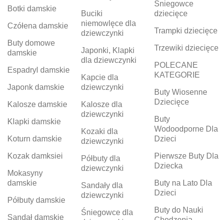
Śniegowce
Botki damskie
Buciki
dziecięce
niemowlęce dla
Czółena damskie
Trampki dziecięce
dziewczynki
Buty domowe
Trzewiki dziecięce
Japonki, Klapki
damskie
dla dziewczynki
POLECANE
Espadryl damskie
KATEGORIE
Kapcie dla
Japonk damskie
dziewczynki
Buty Wiosenne
Dziecięce
Kalosze damskie
Kalosze dla
dziewczynki
Buty
Klapki damskie
Wodoodporne Dla
Kozaki dla
Koturn damskie
Dzieci
dziewczynki
Kozak damksiei
Pierwsze Buty Dla
Półbuty dla
Dziecka
dziewczynki
Mokasyny
damskie
Buty na Lato Dla
Sandały dla
Dzieci
dziewczynki
Półbuty damskie
Buty do Nauki
Śniegowce dla
Sandał damskie
Chodzenia