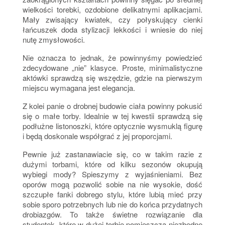
wielkości torebki, ozdobione delikatnymi aplikacjami.
Mały zwisający kwiatek, czy połyskujący cienki
łańcuszek doda stylizacji lekkości i wniesie do niej
nutę zmysłowości.
Nie oznacza to jednak, że powinnyśmy powiedzieć
zdecydowane „nie” klasyce. Proste, minimalistyczne
aktówki sprawdzą się wszędzie, gdzie na pierwszym
miejscu wymagana jest elegancja.
Z kolei panie o drobnej budowie ciała powinny pokusić
się o małe torby. Idealnie w tej kwestii sprawdzą się
podłużne listonoszki, które optycznie wysmuklą figurę
i będą doskonale współgrać z jej proporcjami.
Pewnie już zastanawiacie się, co w takim razie z
dużymi torbami, które od kilku sezonów okupują
wybiegi mody? Spieszymy z wyjaśnieniami. Bez
oporów mogą pozwolić sobie na nie wysokie, dość
szczupłe fanki dobrego stylu, które lubią mieć przy
sobie sporo potrzebnych lub nie do końca przydatnych
drobiazgów. To także świetne rozwiązanie dla
studentek, które w dużej torbie pomieszczą niezbędne